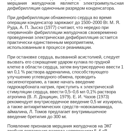
мерцания желудочков является электроимпульсная
дефибрилляция одиночным разрядом конденсатора.
При дефибрилляции обнаженного сердца во время
операции конденсатор заряжают до 1500–2000 Вт. М. Я.
Руда, А. П. Зыско (1977) считают, что нередко при
«первичной» фибрилляции желудочков своевременно
проведенная электрическая дефибрилляция остается
практически единственным мероприятием,
использованным в процессе реанимации.
При остановке сердца, вызванной асистолией, следует
вызвать его сокращение ударом кулака по грудной
клетке в области сердца, затем внутрисердечно ввести 1
мл 0,1 % раствора адреналина, способствующего
улучшению углеводного обмена, проводить
оксигенотерапию, а также начать введение
гидрокарбоната натрия, приступить к электрической
стимуляции сердца, ввести 0,5–0,6 мл 0,1% раствора
атропина (В. Л. Дощицин, 1979). Е. И. Чазов (1973)
рекомендует внутрисердечное введение 0,5 мг изуирела,
а также антиаритмических средств–новокаинамида,
аймалина, Л. Томов предлагает внутримышечное
введение бретилия до 300 мг.
Появление признаков мерцания желудочков на ЭКГ
требует повторения разряда напряжением 5–6 кВ.