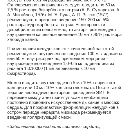
Одновременно внутривенно следует вводить по 50 мл
7,5 % раствора бикарбоната натрия (А. В. Сумароков, А.
А. Михайлов, 1976). М. Я. Руда, А. П. Зыско (1977)
рекомендуют шприцевое введение 150–200 мл 5%
раствора гидрокарбоната натрия. Если провести
дефибрилляцию невозможно, то авторы рекомендуют
внутривенное капельное введение 10 мл 7,45% раствора
хлорида калия.
При мерцании желудочков со значительной частотой
рекомендуется внутривенное введение 100 мг лидокаина
или 50 мг внутрисердечно, при мелком мерцании –
внутрисердечное введение 1,0–0,5 мл адреналина из
расчета 1,0:10000 (1 мл адреналина в 10 мл
физраствора).
Можно вводить внутрисердечно 5 мл 10% хлористого
кальция или 10 мл 10% кальция глюконата. После такой
терапии необходимо повторное проведение ЭИТ. В
перерыве между электроимпульсами необходимо
постоянно проводить искусственное дыхание и массаж
сердца. Для профилактики фибрилляции желудочков в
остром периоде инфаркта миокарда рекомендуется
введение поляризующей смеси.
«Заболевания проводящей системы сердца»,