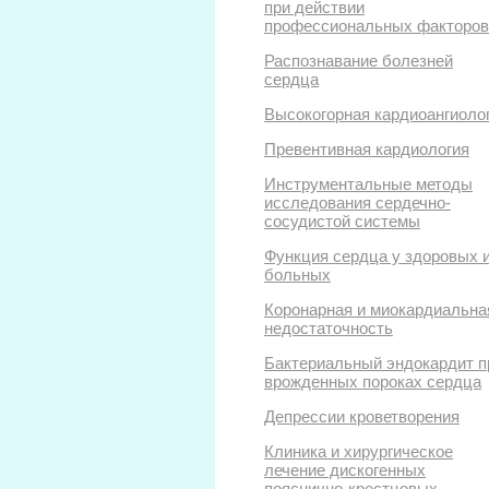
при действии
профессиональных факторов
Распознавание болезней
сердца
Высокогорная кардиоангиоло
Превентивная кардиология
Инструментальные методы
исследования сердечно-
сосудистой системы
Функция сердца у здоровых 
больных
Коронарная и миокардиальна
недостаточность
Бактериальный эндокардит п
врожденных пороках сердца
Депрессии кроветворения
Клиника и хирургическое
лечение дискогенных
пояснично-крестцовых