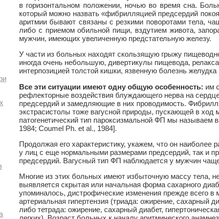
в горизонтальном положении, ночью во время сна. Боль
который можно назвать «фибрилляцией предсердий покоя
аритмии бывают связаны с резкими поворотами тела, ча
либо с приемом обильной пищи, вздутием живота, запор
мужчин, имеющих увеличенную предстательную железу.
У части из больных находят скользящую грыжу пищеводн
иногда очень небольшую, дивертикулы пищевода, релакс
интерпозицией толстой кишки, язвенную болезнь желудка 
ри
Все эти ситуации имеют одну общую особенность:
им 
рефлекторные воздействия блуждающего нерва на сердц
х
предсердий и замедляющие в них проводимость. Фибрилл
экстрасистолы тоже вагусной природы, пускающей в ход ме
патогенетический тип пароксизмальной ФП мы называем в
1984; Coumel Ph. et al., 1984].
Продолжая его характеристику, укажем, что он наиболее р
у лиц с еще нормальными размерами предсердий, так и п
предсердий. Вагусный тип ФП наблюдается у мужчин чаще
в
Многие из этих больных имеют избыточную массу тела, не
выявляется скрытая или начальная форма сахарного диаб
упоминалось, дистрофические изменения прежде всего в 
артериальная гипертензия (триада: ожирение, сахарный ди
либо тетрада: ожирение, сахарный диабет, гипертоническа
а
легких). Возраст больных к началу аритмического анамне