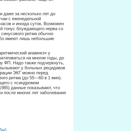
и даже за несколько лет до
учаи с еженедельной
асов и иногда суток. Возможен
й тонус блуждающего нерва со
 синусового ритма обычно
ибо имеют лишь небольшие
ритмический анамнез» у
атягиваться на многие годы, до
му ФП. Надо также подчеркнуть,
 вызывают у больных рецидивов
трации ЭКГ можно перед
го ритма (до 55—60 в 1 мин).
бщего с «синдромом
985) данные показывают, что
и после многих лет заболевания
бы)