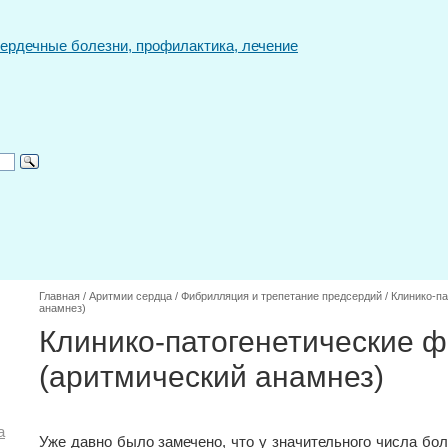
Главная
/
Аритмии сердца
/
Фибрилляция и трепетание предсердий
/
Клинико-п
анамнез)
Клинико-патогенетические 
(аритмический анамнез)
а
Уже давно было замечено, что у значительного числа б