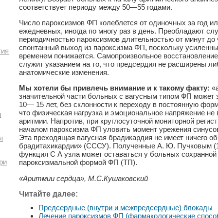
соответствует периоду между 50—55 годами.
Число пароксизмов ФП колеблется от одиночных за год ил
ежедневных, иногда по многу раз в день. Преобладают сл
периодичностью пароксизмов длительностью от минут до ч
спонтанный выход из пароксизма ФП, поскольку усиленны
гия
временем понижается. Самопроизвольное восстановление
служит указанием на то, что предсердия не расширены л
анатомические изменения.
Мы хотели бы привлечь внимание и к такому факту:
«а
значительной части больных с вагусным типом ФП может з
10— 15 лет, без склонности к переходу в постоянную фор
что физическая нагрузка и эмоциональное напряжение не
и
аритмии. Напротив, при круглосуточной мониторной регис
началом пароксизма ФП уловить момент урежения синусово
Эта преходящая вагусная брадикардия не имеет ничего о
я
брадитахикардии» (СССУ). Полученные А. Ю. Пучковым (1
функция С А узла может оставаться у больных сохранной 
ри
пароксизмальной формой ФП (ТП).
«Аритмии сердца», М.С.Кушаковский
Читайте далее:
Предсердные (внутри и межпредсердные) блокады
Лечение пароксизмов ФП (фармакологические спосо