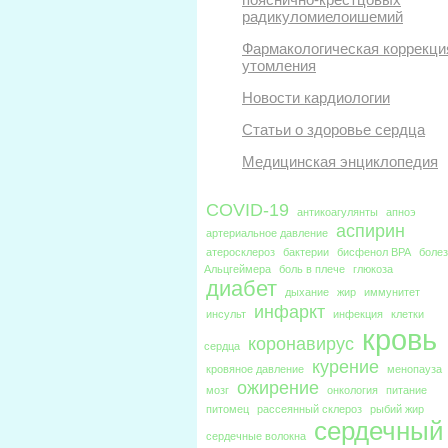
радикуломиелоишемий
Фармакологическая коррекци
утомления
Новости кардиологии
Статьи о здоровье сердца
Медицинская энциклопедия
COVID-19
антикоагулянты
апноэ
аспирин
артериальное давление
атеросклероз
бактерии
бисфенол BPA
боле
Альцгеймера
боль в плече
глюкоза
диабет
дыхание
жир
иммунитет
инфаркт
инсульт
инфекция
клетки
кровь
коронавирус
сердца
курение
кровяное давление
менопауза
ожирение
мозг
онкология
питание
питомец
рассеянный склероз
рыбий жир
сердечный
сердечные волокна