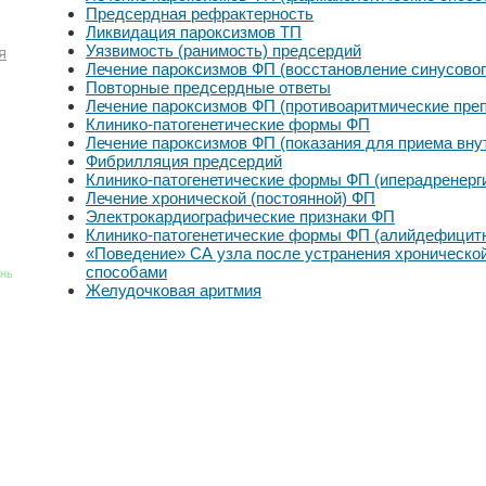
Предсердная рефрактерность
Ликвидация пароксизмов ТП
Уязвимость (ранимость) предсердий
я
Лечение пароксизмов ФП (восстановление синусовог
Повторные предсердные ответы
Лечение пароксизмов ФП (противоаритмические пре
Клинико-патогенетические формы ФП
Лечение пароксизмов ФП (показания для приема вну
Фибрилляция предсердий
Клинико-патогенетические формы ФП (иперадренерги
Лечение хронической (постоянной) ФП
Электрокардиографические признаки ФП
Клинико-патогенетические формы ФП (алийдефицит
«Поведение» СА узла после устранения хроническ
способами
знь
Желудочковая аритмия