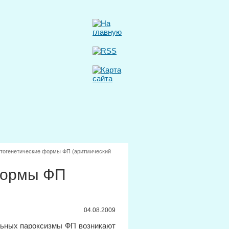
атогенетические формы ФП (аритмический
формы ФП
04.08.2009
ольных пароксизмы ФП возникают