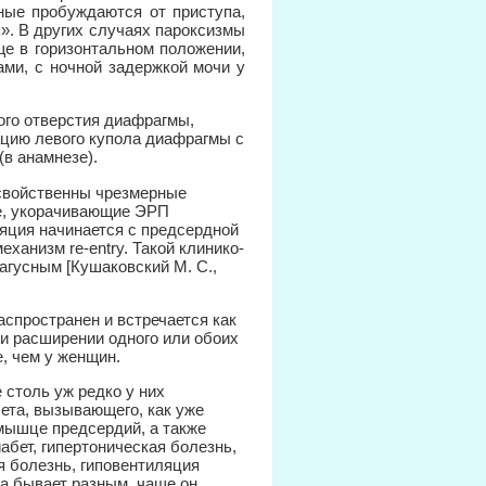
ные пробуждаются от приступа,
». В других случаях пароксизмы
ще в горизонтальном положении,
ами, с ночной задержкой мочи у
ого отверстия диафрагмы,
ацию левого купола диафрагмы с
(в анамнезе).
свойственны чрезмерные
е, укорачивающие ЭРП
яция начинается с предсердной
ханизм re-entry. Такой клинико-
агусным [Кушаковский М. С.,
аспространен и встречается как
ри расширении одного или обоих
, чем у женщин.
 столь уж редко у них
ета, вызывающего, как уже
мышце предсердий, а также
абет, гипертоническая болезнь,
я болезнь, гиповентиляция
за бывает разным, чаще он