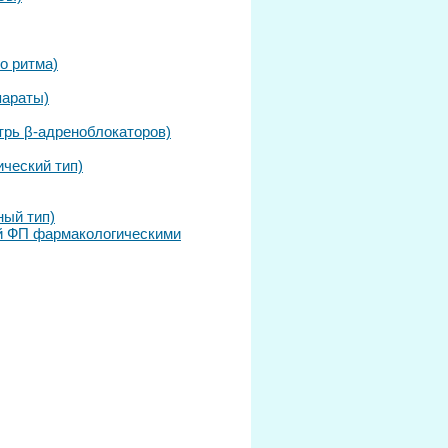
о ритма)
параты)
трь β-адреноблокаторов)
ческий тип)
ный тип)
ой ФП фармакологическими