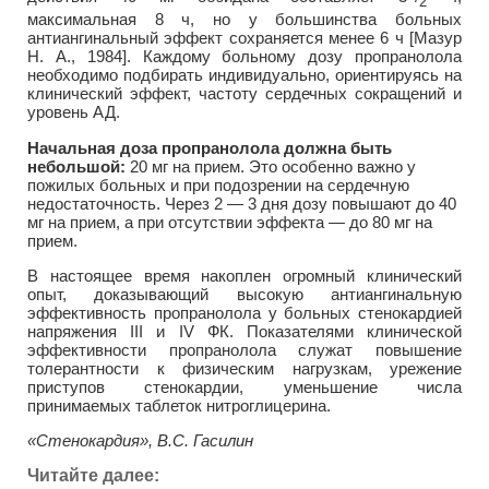
2
максимальная 8 ч, но у большинства больных
антиангинальный эффект сохраняется менее 6 ч [Мазур
Н. А., 1984]. Каждому больному дозу пропранолола
необходимо подбирать индивидуально, ориентируясь на
клинический эффект, частоту сердечных сокращений и
уровень АД.
Начальная доза пропранолола должна быть
небольшой:
20 мг на прием. Это особенно важно у
пожилых больных и при подозрении на сердечную
недостаточность. Через 2 — 3 дня дозу повышают до 40
мг на прием, а при отсутствии эффекта — до 80 мг на
прием.
В настоящее время накоплен огромный клинический
опыт, доказывающий высокую антиангинальную
эффективность пропранолола у больных стенокардией
напряжения III и IV ФК. Показателями клинической
эффективности пропранолола служат повышение
толерантности к физическим нагрузкам, урежение
приступов стенокардии, уменьшение числа
принимаемых таблеток нитроглицерина.
«Стенокардия», В.С. Гасилин
Читайте далее: