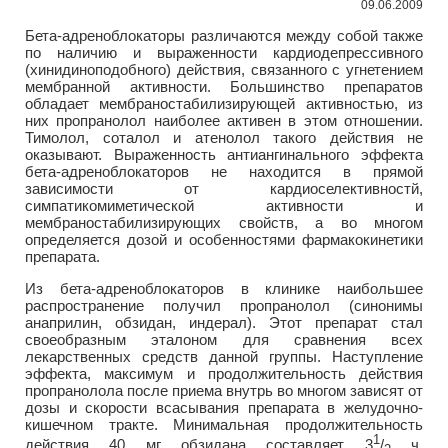
09.06.2009
Бета-адреноблокаторы различаются между собой также
по наличию и выраженности кардиодепрессивного
(хинидиноподобного) действия, связанного с угнетением
мембранной активности. Большинство препаратов
обладает мембраностабилизирующей активностью, из
них пропранолол наиболее активен в этом отношении.
Тимолол, соталол и атенолол такого действия не
оказывают. Выраженность антиангинального эффекта
бета-адреноблокаторов не находится в прямой
зависимости от кардиоселективностй,
симпатикомиметической активности и
мембраностабилизирующих свойств, а во многом
определяется дозой и особенностями фармакокинетики
препарата.
Из бета-адреноблокаторов в клинике наибольшее
распространение получил пропранолол (синонимы
анаприлин, обзидан, индерал). Этот препарат стал
своеобразным эталоном для сравнения всех
лекарственных средств данной группы. Наступление
эффекта, максимум и продолжительность действия
пропранолола после приема внутрь во многом зависят от
дозы и скорости всасывания препарата в желудочно-
кишечном тракте. Минимальная продолжительность
1
действия 40 мг обзидана составляет 3
/
ч,