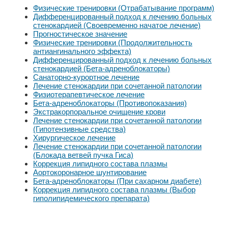
Физические тренировки (Отрабатывание программ)
Дифференцированный подход к лечению больных
стенокардией (Своевременно начатое лечение)
Прогностическое значение
Физические тренировки (Продолжительность
антиангинального эффекта)
Дифференцированный подход к лечению больных
стенокардией (Бета-адреноблокаторы)
Санаторно-курортное лечение
Лечение стенокардии при сочетанной патологии
Физиотерапевтическое лечение
Бета-адреноблокаторы (Противопоказания)
Экстракорпоральное очищение крови
Лечение стенокардии при сочетанной патологии
(Гипотензивные средства)
Хирургическое лечение
Лечение стенокардии при сочетанной патологии
(Блокада ветвей пучка Гиса)
Коррекция липидного состава плазмы
Аортокоронарное шунтирование
Бета-адреноблокаторы (При сахарном диабете)
Коррекция липидного состава плазмы (Выбор
гиполипидемического препарата)