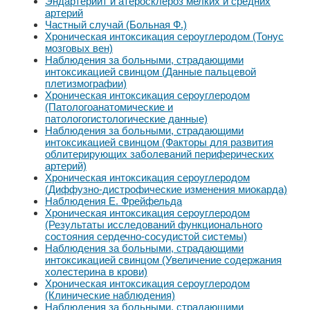
Эндартериит и атеросклероз мелких и средних
артерий
Частный случай (Больная Ф.)
Хроническая интоксикация сероуглеродом (Тонус
мозговых вен)
Наблюдения за больными, страдающими
интоксикацией свинцом (Данные пальцевой
плетизмографии)
Хроническая интоксикация сероуглеродом
(Патологоанатомические и
патологогистологические данные)
Наблюдения за больными, страдающими
интоксикацией свинцом (Факторы для развития
облитерирующих заболеваний периферических
артерий)
Хроническая интоксикация сероуглеродом
(Диффузно-дистрофические изменения миокарда)
Наблюдения Е. Фрейфельда
Хроническая интоксикация сероуглеродом
(Результаты исследований функционального
состояния сердечно-сосудистой системы)
Наблюдения за больными, страдающими
интоксикацией свинцом (Увеличение содержания
холестерина в крови)
Хроническая интоксикация сероуглеродом
(Клинические наблюдения)
Наблюдения за больными, страдающими