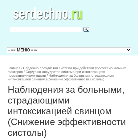
Главная
/
Сердечно-сосудистая система при действии профессиональных
факторов
/
Сердечно-сосудистая система при интоксикациях
промышленными ядами
/
Наблюдения за больными, страдающими
интоксикацией свинцом (Снижение эффективности систолы)
Наблюдения за больными,
страдающими
интоксикацией свинцом
(Снижение эффективности
систолы)