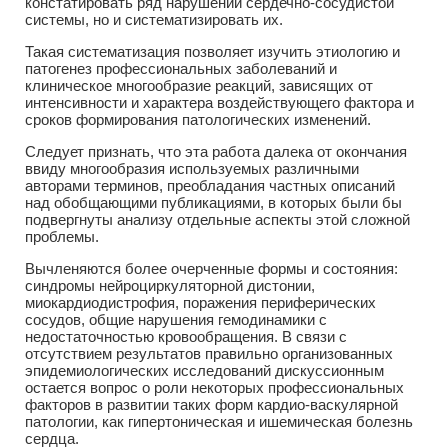
констатировать ряд нарушений сердечно-сосудистой
системы, но и систематизировать их.
Такая систематизация позволяет изучить этиологию и
патогенез профессиональных заболеваний и
клиническое многообразие реакций, зависящих от
интенсивности и характера воздействующего фактора и
сроков формирования патологических изменений.
Следует признать, что эта работа далека от окончания
ввиду многообразия используемых различными
авторами терминов, преобладания частных описаний
над обобщающими публикациями, в которых были бы
подвергнуты анализу отдельные аспекты этой сложной
проблемы.
Вычленяются более очерченные формы и состояния:
синдромы нейроциркуляторной дистонии,
миокардиодистрофия, поражения периферических
сосудов, общие нарушения гемодинамики с
недостаточностью кровообращения. В связи с
отсутствием результатов правильно организованных
эпидемиологических исследований дискуссионным
остается вопрос о роли некоторых профессиональных
факторов в развитии таких форм кардио-васкулярной
патологии, как гипертоническая и ишемическая болезнь
сердца.