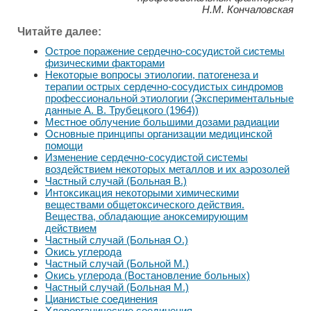
Н.М. Кончаловская
Читайте далее:
Острое поражение сердечно-сосудистой системы
физическими факторами
Некоторые вопросы этиологии, патогенеза и
терапии острых сердечно-сосудистых синдромов
профессиональной этиологии (Экспериментальные
данные А. В. Трубецкого (1964))
Местное облучение большими дозами радиации
Основные принципы организации медицинской
помощи
Изменение сердечно-сосудистой системы
воздействием некоторых металлов и их аэрозолей
Частный случай (Больная В.)
Интоксикация некоторыми химическими
веществами общетоксического действия.
Вещества, обладающие аноксемирующим
действием
Частный случай (Больная О.)
Окись углерода
Частный случай (Больной М.)
Окись углерода (Востановление больных)
Частный случай (Больная М.)
Цианистые соединения
Хлорорганические соединения