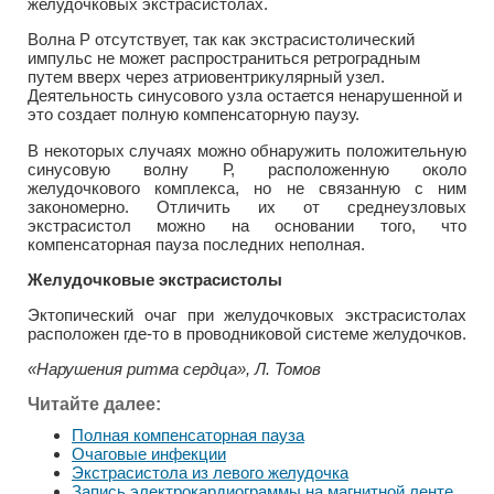
желудочковых экстрасистолах.
Волна Р отсутствует, так как экстрасистолический
импульс не может распространиться ретроградным
путем вверх через атриовентрикулярный узел.
Деятельность синусового узла остается ненарушенной и
это создает полную компенсаторную паузу.
В некоторых случаях можно обнаружить положительную
синусовую волну Р, расположенную около
желудочкового комплекса, но не связанную с ним
закономерно. Отличить их от среднеузловых
экстрасистол можно на основании того, что
компенсаторная пауза последних неполная.
Желудочковые экстрасистолы
Эктопический очаг при желудочковых экстрасистолах
расположен где-то в проводниковой системе желудочков.
«Нарушения ритма сердца», Л. Томов
Читайте далее:
Полная компенсаторная пауза
Очаговые инфекции
Экстрасистола из левого желудочка
Запись электрокардиограммы на магнитной ленте