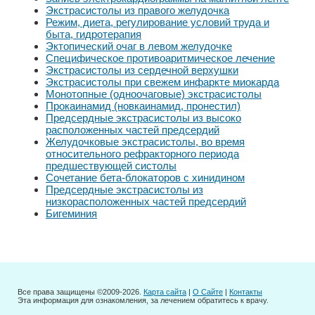
Экстрасистолы из правого желудочка
Режим, диета, регулирование условий труда и
быта, гидротерапия
Эктопический очаг в левом желудочке
Специфическое противоаритмическое лечение
Экстрасистолы из сердечной верхушки
Экстрасистолы при свежем инфаркте миокарда
Монотопные (одноочаговые) экстрасистолы
Прокаинамид (новкаинамид, пронестил)
Предсердные экстрасистолы из высоко
расположенных частей предсердий
Желудочковые экстрасистолы, во время
относительного рефракторного периода
предшествующей систолы
Сочетание бета-блокаторов с хинидином
Предсердные экстрасистолы из
низкорасположенных частей предсердий
Бигеминия
Все права защищены ©2009-2026.
Карта сайта
|
О Сайте
|
Контакты
Эта информация для ознакомления, за лечением обратитесь к врачу.