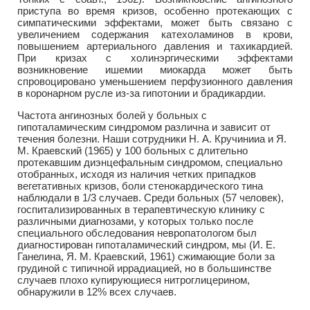
приступа во время кризов, особенно протекающих с
симпатическими эффектами, может быть связано с
увеличением содержания катехоламинов в крови,
повышением артериального давления и тахикардией.
При кризах с холинэргическими эффектами
возникновение ишемии миокарда может быть
спровоцировано уменьшением перфузионного давления
в коронарном русле из-за гипотонии и брадикардии.
Частота ангинозных болей у больных с
гипоталамическим синдромом различна и зависит от
течения болезни. Наши сотрудники Н. А. Кручинииа и Я.
М. Краевский (1965) у 100 больных с длительно
протекавшим диэнцефальным синдромом, специально
отобранных, исходя из наличия четких припадков
вегетативных кризов, боли стенокардического тина
наблюдали в 1/3 случаев. Среди больных (57 человек),
госпитализированных в терапевтическую клинику с
различными диагнозами, у которых только после
специального обследования невропатологом был
диагностирован гипоталамический синдром, мы (И. Е.
Ганелина, Я. М. Краевский, 1961) сжимающие боли за
грудиной с типичной иррадиацией, но в большинстве
случаев плохо купирующиеся нитроглицерином,
обнаружили в 12% всех случаев.