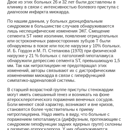
Двое из этих больных 26 и 32 лет были доставлены в
клинику в связи с интенсивностью болевого приступа с
диагнозом инфаркта миокарда.
По нашим данным, у больных диэнцефальным
синдромом в большинстве случаев обнаруживаются
лишь неспецифические изменения ЭКГ. Смещение
сегмента ST ниже изолинии, появление отрицательных
или остроконечных равносторонних зубцов Т были
обнаружены в покое или после нагрузки у 10% больных.
И. Б. Гордон и М. П. Степанова (1970) при физической
нагрузке у 21 % больных с патологией гипоталамуса
обнаружили депрессию сегмента ST, превышающую 1,5
мм. Так как нитроглицерин не предотвращал этих
изменений, авторы связывают их с дистрофическими
изменениями миокарда в связи с гиперфункцией
симпатико-адреналовой системы.
В старшей возрастной группе приступы стенокардии
могут иметь смешанный генез и возникать на фоне
атеросклеротического поражения венечных сосудов.
Боли меняют свой характер, возникают и вне кризов,
становятся более чувствительны к приему
нитроглицерина. Надо иметь в виду, что больные с
поражением гипоталамуса (диффузным, протекающим с
синдромом гипофункции задних ядерных групп) склонны
к развитию атеросклероза. У них обнаруживается