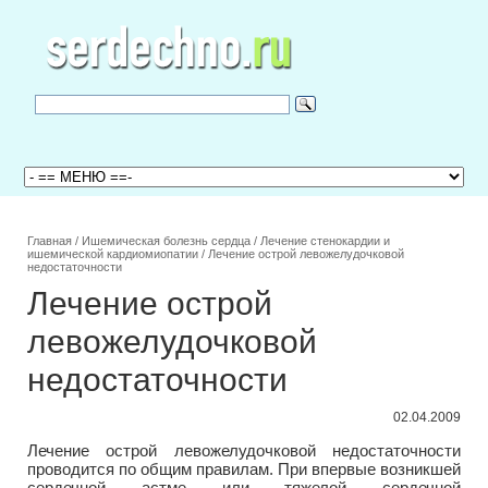
Главная
/
Ишемическая болезнь сердца
/
Лечение стенокардии и
ишемической кардиомиопатии
/
Лечение острой левожелудочковой
недостаточности
Лечение острой
левожелудочковой
недостаточности
02.04.2009
Лечение острой левожелудочковой недостаточности
проводится по общим правилам. При впервые возникшей
сердечной астме или тяжелой сердечной