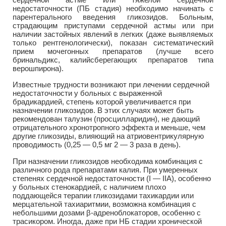
недостаточности (ПБ стадия) необходимо начинать с
парентерального введения гликозидов. Больным,
страдающим приступами сердечной астмы или при
наличии застойных явлений в легких (даже выявляемых
только рентгенологически), показан систематический
прием мочегонных препаратов (лучше всего
бринальдикс, калийсберегающих препаратов типа
верошпирона).
Известные трудности возникают при лечении сердечной
недостаточности у больных с выраженной
брадикардией, степень которой увеличивается при
назначении гликозидов. В этих случаях может быть
рекомендован талузин (просцилларидин), не дающий
отрицательного хронотропного эффекта и меньше, чем
другие гликозиды, влияющий на атриовентрикулярную
проводимость (0,25 — 0,5 мг 2 — 3 раза в день).
При назначении гликозидов необходима комбинация с
различного рода препаратами калия. При умеренных
степенях сердечной недостаточности (I — IIA), особенно
у больных стенокардией, с наличием плохо
поддающейся терапии гликозидами тахикардии или
мерцательной тахиаритмии, возможна комбинация с
небольшими дозами β-адреноблокаторов, особенно с
трасикором. Иногда, даже при НБ стадии хронической