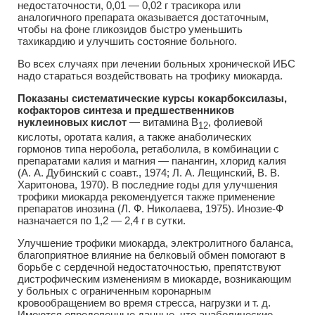
недостаточности, 0,01 — 0,02 г трасикора или
аналогичного препарата оказывается достаточным,
чтобы на фоне гликозидов быстро уменьшить
тахикардию и улучшить состояние больного.
Во всех случаях при лечении больных хронической ИБС
надо стараться воздействовать на трофику миокарда.
Показаны систематические курсы кокарбоксилазы,
кофакторов синтеза и предшественников
нуклеиновых кислот
— витамина В
, фолиевой
12
кислоты, оротата калия, а также анаболических
гормонов типа неробола, ретаболила, в комбинации с
препаратами калия и магния — панангин, хлорид калия
(А. А. Дубинский с соавт., 1974; Л. А. Лещинский, В. В.
Харитонова, 1970). В последние годы для улучшения
трофики миокарда рекомендуется также применение
препаратов инозина (Л. Ф. Николаева, 1975). Инозие-Ф
назначается по 1,2 — 2,4 г в сутки.
Улучшение трофики миокарда, электролитного баланса,
благоприятное влияние на белковый обмен помогают в
борьбе с сердечной недостаточностью, препятствуют
дистрофическим изменениям в миокарде, возникающим
у больных с ограниченным коронарным
кровообращением во время стресса, нагрузки и т. д.
Имеются определенные данные, что анаболические