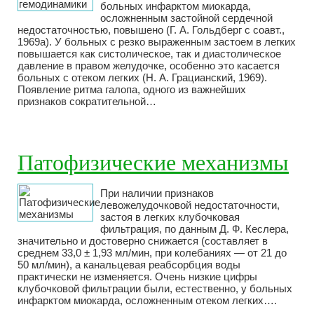
больных инфарктом миокарда,
осложненным застойной сердечной
недостаточностью, повышено (Г. А. Гольдберг с соавт.,
1969а). У больных с резко выраженным застоем в легких
повышается как систолическое, так и диастолическое
давление в правом желудочке, особенно это касается
больных с отеком легких (Н. А. Грацианский, 1969).
Появление ритма галопа, одного из важнейших
признаков сократительной…
Патофизические механизмы
При наличии признаков
левожелудочковой недостаточности,
застоя в легких клубочковая
фильтрация, по данным Д. Ф. Кеслера,
значительно и достоверно снижается (составляет в
среднем 33,0 ± 1,93 мл/мин, при колебаниях — от 21 до
50 мл/мин), а канальцевая реабсорбция воды
практически не изменяется. Очень низкие цифры
клубочковой фильтрации были, естественно, у больных
инфарктом миокарда, осложненным отеком легких….