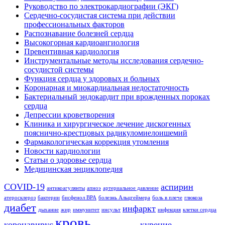
Руководство по электрокардиографии (ЭКГ)
Сердечно-сосудистая система при действии
профессиональных факторов
Распознавание болезней сердца
Высокогорная кардиоангиология
Превентивная кардиология
Инструментальные методы исследования сердечно-
сосудистой системы
Функция сердца у здоровых и больных
Коронарная и миокардиальная недостаточность
Бактериальный эндокардит при врожденных пороках
сердца
Депрессии кроветворения
Клиника и хирургическое лечение дискогенных
пояснично-крестцовых радикуломиелоишемий
Фармакологическая коррекция утомления
Новости кардиологии
Статьи о здоровье сердца
Медицинская энциклопедия
COVID-19
аспирин
антикоагулянты
апноэ
артериальное давление
атеросклероз
бактерии
бисфенол BPA
болезнь Альцгеймера
боль в плече
глюкоза
диабет
инфаркт
дыхание
жир
иммунитет
инсульт
инфекция
клетки сердца
кровь
коронавирус
курение