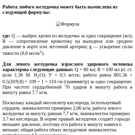
Работа любого желудочка может быть вычислена из
следующей формулы:
где:
Q — выброс крови из желудочка за одно сокращение (мл);
R — сопротивление кровотоку на выходное или среднее
давление в аорте или легочной артерии; g — ускорение силы
2
тяжести (9,8 м/сек
).
Для левого желудочка взрослого здорового человека
характерны следующие данные:
Q = 80 мл; R = 100 мл рт. ст.
(или 1,36 М. Н
О); У = 0,5 м/сек; работа равна 801,36 +
2
0,5(20/9,8) = 109 + 1 = 110 гм (граммметр) за одно сокращение.
При частоте сердцебиений 70 ударов в минуту работа в
минуту равна 7,7 кгм.
Поскольку каждый миллилитр кислорода, используемый
сердцем, эквивалентен примерно 2,06 кгм, работа левого
желудочка за минуту, равная 7,7 кгм, эквивалентна примерно
3,7 мл кислорода. В норме правый желудочек создает гораздо
меньшее давление, поэтому его работа в минуту намного
меньше; общая работа обоих желудочков эквивалентна