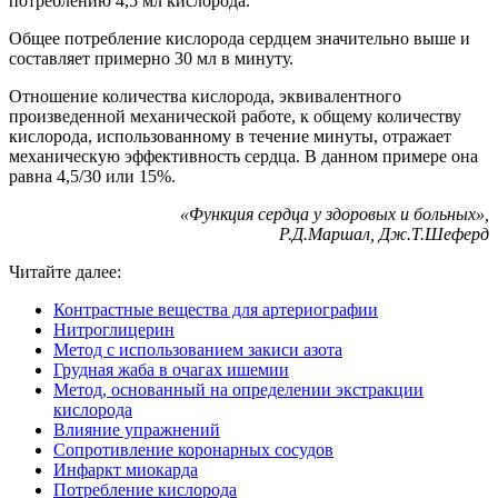
потреблению 4,5 мл кислорода.
Общее потребление кислорода сердцем значительно выше и
составляет примерно 30 мл в минуту.
Отношение количества кислорода, эквивалентного
произведенной механической работе, к общему количеству
кислорода, использованному в течение минуты, отражает
механическую эффективность сердца. В данном примере она
равна 4,5/30 или 15%.
«Функция сердца у здоровых и больных»,
Р.Д.Маршал, Дж.Т.Шеферд
Читайте далее:
Контрастные вещества для артериографии
Нитроглицерин
Метод с использованием закиси азота
Грудная жаба в очагах ишемии
Метод, основанный на определении экстракции
кислорода
Влияние упражнений
Сопротивление коронарных сосудов
Инфаркт миокарда
Потребление кислорода