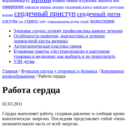
кровяное давление
менопауза
мозг
ожирение
онкология
питание
питомец
рассеянный склероз
рыбий жир
сердечные
сердечный приступ
сердечный ритм
волокна
сосуды
стресс
холестерин
соя
тофу
трансплантация сердца
тромб
Здоровье сердца: почему профилактика важнее лечения
Особенности развития, диагностика и лечение
дермоидной кисты яичника
Артроскопическая пластика связок
Бумажные пакеты для стерилизации и картонная
упаковка в медицине: как выбрать и не переплатить
УЗИ детям
Главная
/
Функция сердца у здоровых и больных
/
Коронарное
кровообращение
/
Работа сердца
Работа сердца
02.03.2011
Сердце выполняет работу, создавая давление и сообщая крови
кинетическую энергию. Последняя представляет собой очень
незначительную часть от всей энергии.