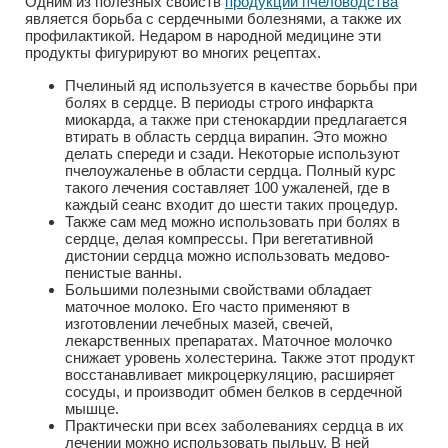
Одним из полезных свойств
продукции пчеловодства
является борьба с сердечными болезнями, а также их
профилактикой. Недаром в народной медицине эти
продукты фигурируют во многих рецептах.
Пчелиный яд используется в качестве борьбы при
болях в сердце. В периоды строго инфаркта
миокарда, а также при стенокардии предлагается
втирать в область сердца вирапин. Это можно
делать спереди и сзади. Некоторые используют
пчелоужаленье в области сердца. Полный курс
такого лечения составляет 100 ужаленей, где в
каждый сеанс входит до шести таких процедур.
Также сам мед можно использовать при болях в
сердце, делая компрессы. При вегетативной
дистонии сердца можно использовать медово-
пенистые ванны.
Большими полезными свойствами обладает
маточное молоко. Его часто применяют в
изготовлении лечебных мазей, свечей,
лекарственных препаратах. Маточное молочко
снижает уровень холестерина. Также этот продукт
восстанавливает микроцеркуляцию, расширяет
сосуды, и производит обмен белков в сердечной
мышце.
Практически при всех заболеваниях сердца в их
лечении можно использовать пыльцу. В ней