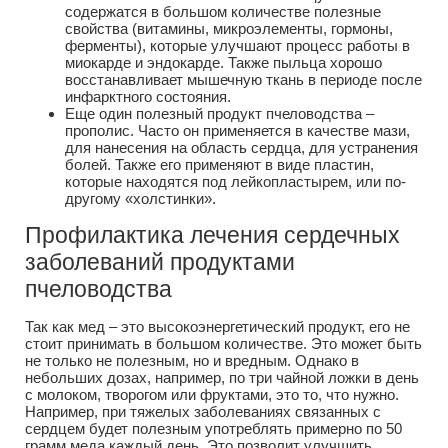
содержатся в большом количестве полезные
свойства (витамины, микроэлементы, гормоны,
ферменты), которые улучшают процесс работы в
миокарде и эндокарде. Также пыльца хорошо
восстанавливает мышечную ткань в периоде после
инфарктного состояния.
Еще один полезный продукт пчеловодства –
прополис. Часто он применяется в качестве мази,
для нанесения на область сердца, для устранения
болей. Также его применяют в виде пластин,
которые находятся под лейкопластырем, или по-
другому «холстинки».
Профилактика лечения сердечных
заболеваний продуктами
пчеловодства
Так как мед – это высокоэнергетический продукт, его не
стоит принимать в большом количестве. Это может быть
не только не полезным, но и вредным. Однако в
небольших дозах, например, по три чайной ложки в день
с молоком, творогом или фруктами, это то, что нужно.
Например, при тяжелых заболеваниях связанных с
сердцем будет полезным употреблять примерно по 50
грамм меда каждый день. Это позволит улучшить