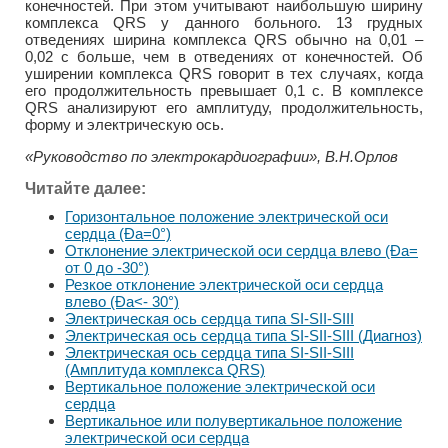
конечностей. При этом учитывают наибольшую ширину
комплекса QRS у данного больного. 13 грудных
отведениях ширина комплекса QRS обычно на 0,01 –
0,02 с больше, чем в отведениях от конечностей. Об
уширении комплекса QRS говорит в тех случаях, когда
его продолжительность превышает 0,1 с. В комплексе
QRS анализируют его амплитуду, продолжительность,
форму и электрическую ось.
«Руководство по электрокардиографии», В.Н.Орлов
Читайте далее:
Горизонтальное положение электрической оси
сердца (Ða=0°)
Отклонение электрической оси сердца влево (Ða=
от 0 до -30°)
Резкое отклонение электрической оси сердца
влево (Ða<- 30°)
Электрическая ось сердца типа SI-SII-SIII
Электрическая ось сердца типа SI-SII-SIII (Диагноз)
Электрическая ось сердца типа SI-SII-SIII
(Амплитуда комплекса QRS)
Вертикальное положение электрической оси
сердца
Вертикальное или полувертикальное положение
электрической оси сердца