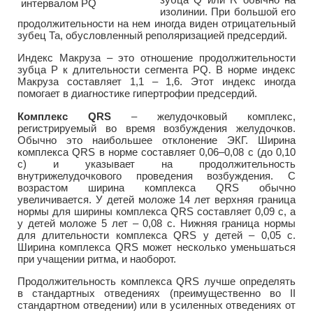
изолинии. При большой его
продолжительности на нем иногда виден отрицательный
зубец Та, обусловленный реполяризацией предсердий.
Индекс Макруза – это отношение продолжительности
зубца Р к длительности сегмента PQ. В норме индекс
Макруза составляет 1,1 – 1,6. Этот индекс иногда
помогает в диагностике гипертрофии предсердий.
Комплекс QRS
– желудочковый комплекс,
регистрируемый во время возбуждения желудочков.
Обычно это наибольшее отклонение ЭКГ. Ширина
комплекса QRS в норме составляет 0,06–0,08 с (до 0,10
с) и указывает на продолжительность
внутрижелудочкового проведения возбуждения. С
возрастом ширина комплекса QRS обычно
увеличивается. У детей моложе 14 лет верхняя граница
нормы для ширины комплекса QRS составляет 0,09 с, а
у детей моложе 5 лет – 0,08 с. Нижняя граница нормы
для длительности комплекса QRS у детей – 0,05 с.
Ширина комплекса QRS может несколько уменьшаться
при учащении ритма, и наоборот.
Продолжительность комплекса QRS лучше определять
в стандартных отведениях (преимущественно во II
стандартном отведении) или в усиленных отведениях от