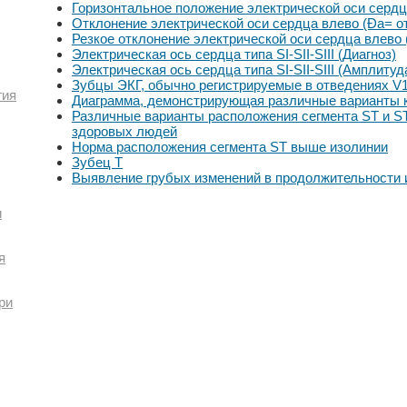
Горизонтальное положение электрической оси сердц
Отклонение электрической оси сердца влево (Ða= от 
Резкое отклонение электрической оси сердца влево 
Электрическая ось сердца типа SI-SII-SIII (Диагноз)
Электрическая ось сердца типа SI-SII-SIII (Амплиту
Зубцы ЭКГ, обычно регистрируемые в отведениях V1,
гия
Диаграмма, демонстрирующая различные варианты
Различные варианты расположения сегмента ST и ST-
здоровых людей
Норма расположения сегмента ST выше изолинии
Зубец Т
Выявление грубых изменений в продолжительности 
и
я
ри