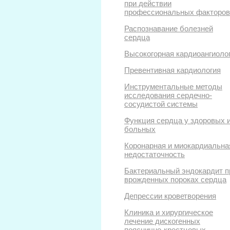
при действии
профессиональных факторов
Распознавание болезней
сердца
Высокогорная кардиоангиоло
Превентивная кардиология
Инструментальные методы
исследования сердечно-
сосудистой системы
Функция сердца у здоровых 
больных
Коронарная и миокардиальна
недостаточность
Бактериальный эндокардит п
врожденных пороках сердца
Депрессии кроветворения
Клиника и хирургическое
лечение дискогенных
пояснично-крестцовых