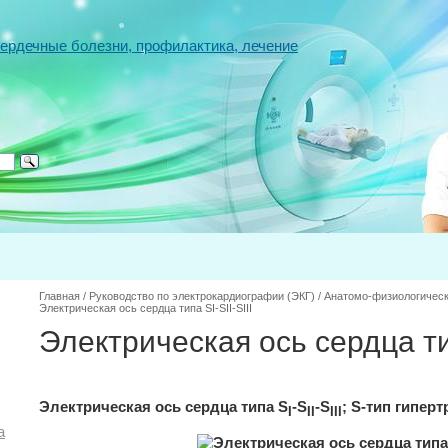
Главная
/
Руководство по электрокардиографии (ЭКГ)
/
Анатомо-физиологическ
Электрическая ось сердца типа SI-SII-SIII
Электрическая ось сердца тип
Электрическая ось сердца типа S
-S
-S
; S-тип гипер
I
II
III
а