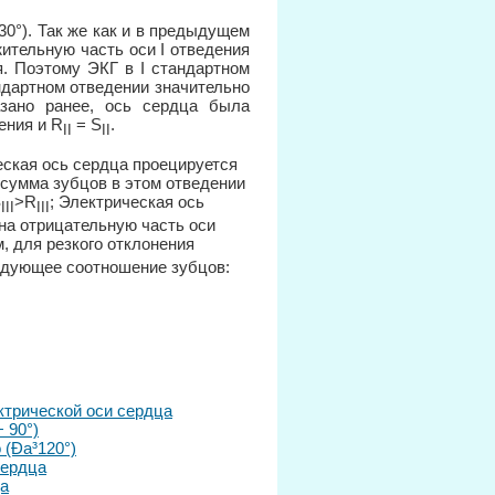
30°). Так же как и в предыдущем
ительную часть оси I отведения
я. Поэтому ЭКГ в I стандартном
андартном отведении значительно
азано ранее, ось сердца была
ения и R
= S
.
II
II
рическая ось сердца проецируется
 сумма зубцов в этом отведении
S
>R
; Электрическая ось
III
III
 на отрицательную часть оси
м, для резкого отклонения
ледующее соотношение зубцов:
ктрической оси сердца
 90°)
 (Ða³120°)
сердца
ца