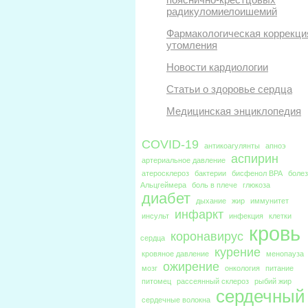
радикуломиелоишемий
Фармакологическая коррекци
утомления
Новости кардиологии
Статьи о здоровье сердца
Медицинская энциклопедия
COVID-19
антикоагулянты
апноэ
аспирин
артериальное давление
атеросклероз
бактерии
бисфенол BPA
боле
Альцгеймера
боль в плече
глюкоза
диабет
дыхание
жир
иммунитет
инфаркт
инсульт
инфекция
клетки
кровь
коронавирус
сердца
курение
кровяное давление
менопауза
ожирение
мозг
онкология
питание
питомец
рассеянный склероз
рыбий жир
сердечный
сердечные волокна