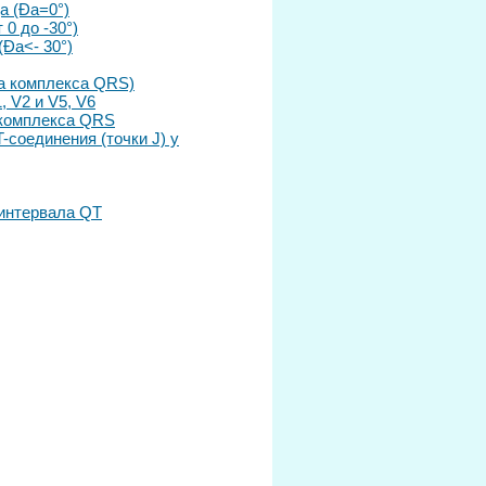
а (Ða=0°)
0 до -30°)
(Ða<- 30°)
да комплекса QRS)
 V2 и V5, V6
 комплекса QRS
соединения (точки J) у
интервала QT