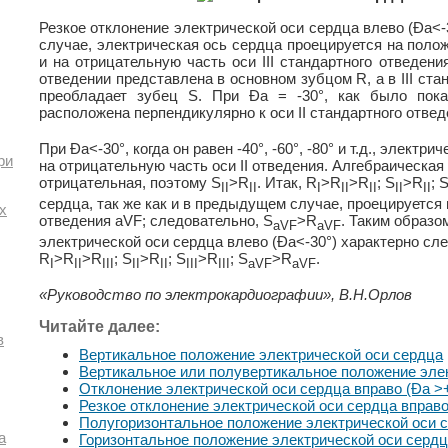
Резкое отклонение электрической оси сердца влево (Ða<-
случае, электрическая ось сердца проецируется на полож
и на отрицательную часть оси III стандартного отведени
отведении представлена в основном зубцом R, а в III ст
преобладает зубец S. При Ða = -30°, как было пок
расположена перпендикулярно к оси II стандартного отвед
При Ða<-30°, когда он равен -40°, -60°, -80° и т.д., элект
ри
на отрицательную часть оси II отведения. Алгебраическая
отрицательная, поэтому S
>R
. Итак, R
>R
>R
; S
>R
; 
II
II
I
II
II
II
II
сердца, так же как и в предыдущем случае, проецируется
х
отведения aVF; следовательно, S
>R
. Таким образо
aVF
aVF
электрической оси сердца влево (Ða<-30°) характерно с
R
>R
>R
; S
>R
; S
>R
; S
>R
.
I
II
III
II
II
III
III
aVF
aVF
«Руководство по электрокардиографии», В.Н.Орлов
Читайте далее:
в
Вертикальное положение электрической оси сердца
Вертикальное или полувертикальное положение эле
Отклонение электрической оси сердца вправо (Ða >+
Резкое отклонение электрической оси сердца вправо
Полугоризонтальное положение электрической оси 
а
Горизонтальное положение электрической оси серд