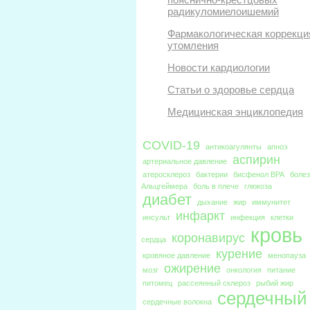
радикуломиелоишемий
Фармакологическая коррекци
утомления
Новости кардиологии
Статьи о здоровье сердца
Медицинская энциклопедия
COVID-19
антикоагулянты
апноэ
аспирин
артериальное давление
атеросклероз
бактерии
бисфенол BPA
боле
Альцгеймера
боль в плече
глюкоза
диабет
дыхание
жир
иммунитет
инфаркт
инсульт
инфекция
клетки
кровь
коронавирус
сердца
курение
кровяное давление
менопауза
ожирение
мозг
онкология
питание
питомец
рассеянный склероз
рыбий жир
сердечный
сердечные волокна