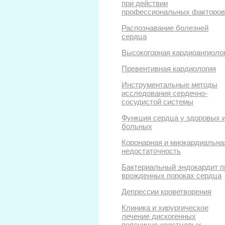
при действии
профессиональных факторов
Распознавание болезней
сердца
Высокогорная кардиоангиоло
Превентивная кардиология
Инструментальные методы
исследования сердечно-
сосудистой системы
Функция сердца у здоровых 
больных
Коронарная и миокардиальна
недостаточность
Бактериальный эндокардит п
врожденных пороках сердца
Депрессии кроветворения
Клиника и хирургическое
лечение дискогенных
пояснично-крестцовых