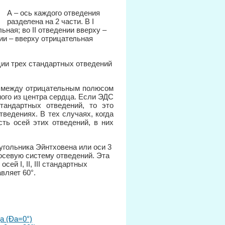
А – ось каждого отведения
разделена на 2 части. В I
ьная; во II отведении вверху –
нии – вверху отрицательная
ции трех стандартных отведений
я между отрицательным полюсом
ного из центра сердца. Если ЭДС
тандартных отведений, то это
тведениях. В тех случаях, когда
ть осей этих отведений, в них
угольника Эйнтховена или оси 3
осевую систему отведений. Эта
ей I, II, III стандартных
вляет 60°.
а (Ða=0°)