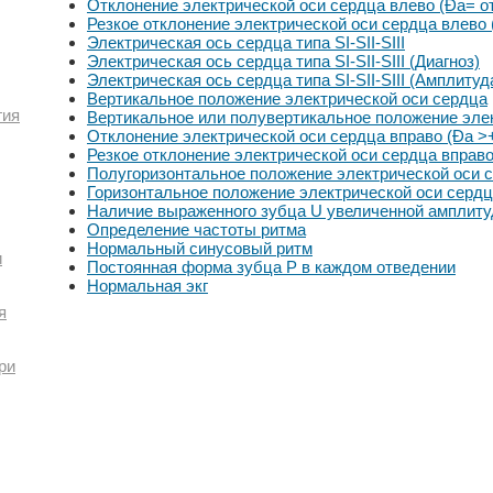
Отклонение электрической оси сердца влево (Ða= от 
Резкое отклонение электрической оси сердца влево 
Электрическая ось сердца типа SI-SII-SIII
Электрическая ось сердца типа SI-SII-SIII (Диагноз)
Электрическая ось сердца типа SI-SII-SIII (Амплиту
Вертикальное положение электрической оси сердца
гия
Вертикальное или полувертикальное положение эле
Отклонение электрической оси сердца вправо (Ða >+
Резкое отклонение электрической оси сердца вправо
Полугоризонтальное положение электрической оси 
Горизонтальное положение электрической оси серд
Наличие выраженного зубца U увеличенной амплит
Определение частоты ритма
Нормальный синусовый ритм
и
Постоянная форма зубца Р в каждом отведении
Нормальная экг
я
ри