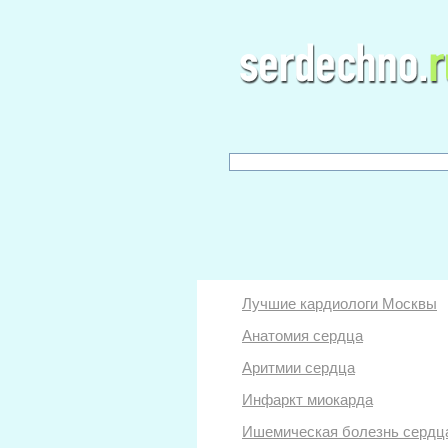
Лучшие кардиологи Москвы
Анатомия сердца
Аритмии сердца
Инфаркт миокарда
Ишемическая болезнь сердц