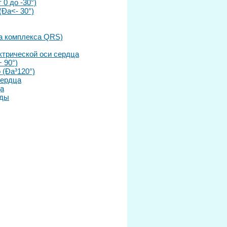
0 до -30°)
(Ða<- 30°)
да комплекса QRS)
ктрической оси сердца
 90°)
 (Ða³120°)
сердца
ца
уды