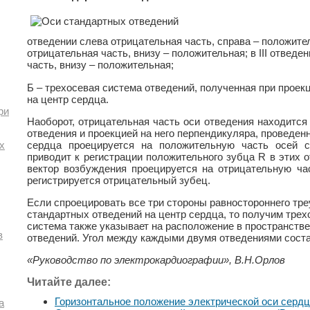
отведении слева отрицательная часть, справа – положител
отрицательная часть, внизу – положительная; в III отведе
часть, внизу – положительная;
Б – трехосевая система отведений, полученная при проек
на центр сердца.
ри
Наоборот, отрицательная часть оси отведения находитс
отведения и проекцией на него перпендикуляра, проведен
сердца проецируется на положительную часть осей с
х
приводит к регистрации положительного зубца R в этих о
вектор возбуждения проецируется на отрицательную час
регистрируется отрицательный зубец.
Если спроецировать все три стороны равностороннего тре
стандартных отведений на центр сердца, то получим трех
система также указывает на расположение в пространстве ос
в
отведений. Угол между каждыми двумя отведениями соста
«Руководство по электрокардиографии», В.Н.Орлов
Читайте далее:
Горизонтальное положение электрической оси сердц
а