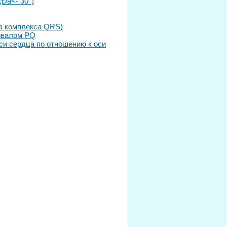
(Ða<- 30°)
да комплекса QRS)
рвалом PQ
си сердца по отношению к оси