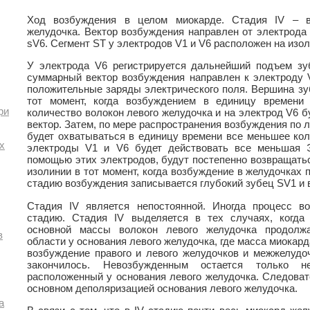
Ход возбуждения в целом миокарде. Стадия IV – в
желудочка. Вектор возбуждения направлен от электрода 
sV6. Сегмент ST у электродов V1 и V6 расположен на изол
У электрода V6 регистрируется дальнейший подъем зу
суммарный вектор возбуждения направлен к электроду 
положительные заряды электрического поля. Вершина зу
тот момент, когда возбуждением в единицу времени
ри
количество волокон левого желудочка и на электрод V6 
вектор. Затем, по мере распространения возбуждения по 
будет охватываться в единицу времени все меньшее ко
х
электроды V1 и V6 будет действовать все меньшая 
помощью этих электродов, будут постепенно возвращатьс
изолинии в тот момент, когда возбуждение в желудочках по
стадию возбуждения записывается глубокий зубец SV1 и
Стадия IV является непостоянной. Иногда процесс во
стадию. Стадия IV выделяется в тех случаях, когда
основной массы волокон левого желудочка продолж
в
области у основания левого желудочка, где масса миокар
возбуждение правого и левого желудочков и межжелудоч
закончилось. Невозбужденным остается только н
расположенный у основания левого желудочка. Следоват
основном деполяризацией основания левого желудочка.
а