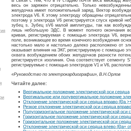
В связи с тем, что в IV стадию почти весь миокард же
весь он заряжен отрицательно. Только невозбужденны
желудочка имеет положительный заряд. Вектор возбужде
электрода V6. К этому электроду обращены отрицательн
поэтому у электрода V6 регистрируется спуск кривой н
зубец s. Зубец sV6 малой амплитуды, так как возбужд
лишь небольшую ЭДС. В момент полного окончания в
гия
кривая, регистрируемая с помощью электрода V6, верне
поле, возникающее во время конечного возбуждения осно
настолько мало и настолько далеко расположено от эле
оказывает влияния на ЭКГ, регистрируемую с помощью это
охвата возбуждением обоих желудочков разности потенц
регистрируется изолиния. Она соответствует сегменту S
регистрируемые с помощью электродов V1 и V6, располож
и
«Руководство по электрокардиографии», В.Н.Орлов
я
Читайте далее:
Вертикальное положение электрической оси сердца
Вертикальное или полувертикальное положение эле
ри
Отклонение электрической оси сердца вправо (Ða >+
Резкое отклонение электрической оси сердца вправо
Полугоризонтальное положение электрической оси 
Горизонтальное положение электрической оси серд
Горизонтальное положение электрической оси сердц
Отклонение электрической оси сердца влево (Ða= от 