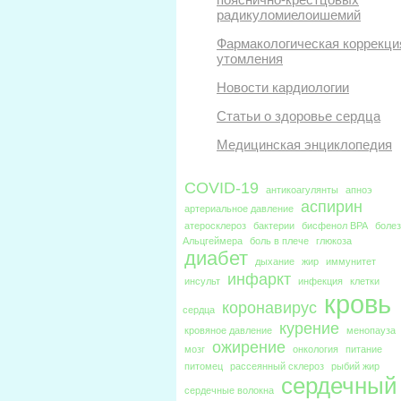
радикуломиелоишемий
Фармакологическая коррекци
утомления
Новости кардиологии
Статьи о здоровье сердца
Медицинская энциклопедия
COVID-19
антикоагулянты
апноэ
аспирин
артериальное давление
атеросклероз
бактерии
бисфенол BPA
боле
Альцгеймера
боль в плече
глюкоза
диабет
дыхание
жир
иммунитет
инфаркт
инсульт
инфекция
клетки
кровь
коронавирус
сердца
курение
кровяное давление
менопауза
ожирение
мозг
онкология
питание
питомец
рассеянный склероз
рыбий жир
сердечный
сердечные волокна