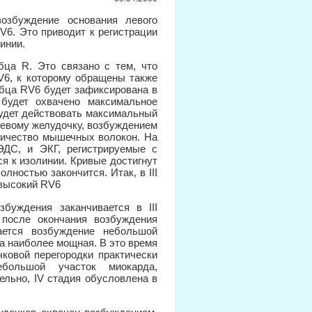
озбуждение основания левого
V6. Это приводит к регистрации
инии.
бца R. Это связано с тем, что
V6, к которому обращены также
бца RV6 будет зафиксирована в
 будет охвачено максимальное
будет действовать максимальный
левому желудочку, возбуждением
личество мышечных волокон. На
ЭДС, и ЭКГ, регистрируемые с
я к изолинии. Кривые достигнут
лностью закончится. Итак, в III
 высокий RV6
збуждения заканчивается в III
 после окончания возбуждения
ается возбуждение небольшой
да наиболее мощная. В это время
ковой перегородки практически
ебольшой участок миокарда,
ельно, IV стадия обусловлена в