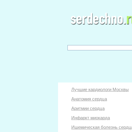
Лучшие кардиологи Москвы
Анатомия сердца
Аритмии сердца
Инфаркт миокарда
Ишемическая болезнь сердц