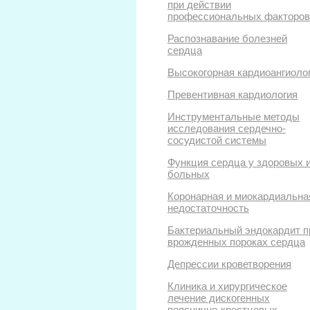
при действии
профессиональных факторов
Распознавание болезней
сердца
Высокогорная кардиоангиоло
Превентивная кардиология
Инструментальные методы
исследования сердечно-
сосудистой системы
Функция сердца у здоровых 
больных
Коронарная и миокардиальна
недостаточность
Бактериальный эндокардит п
врожденных пороках сердца
Депрессии кроветворения
Клиника и хирургическое
лечение дискогенных
пояснично-крестцовых