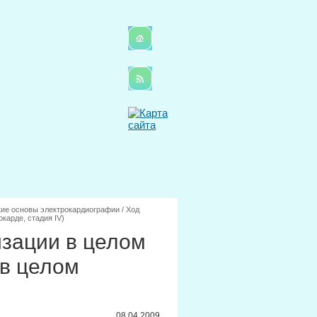
ие основы электрокардиографии
/
Ход
карде, стадия IV)
изации в целом
 в целом
08.04.2009