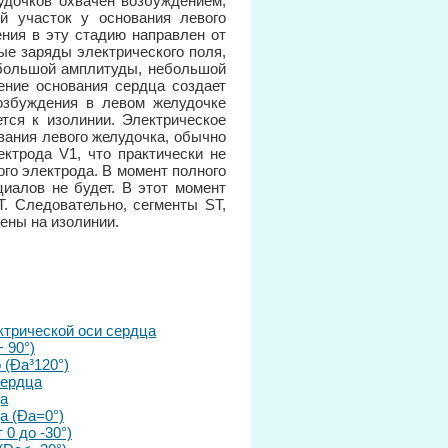
лудочков охвачен возбуждением,
й участок у основания левого
ния в эту стадию направлен от
ые заряды электрического поля,
ебольшой амплитуды, небольшой
ение основания сердца создает
озбуждения в левом желудочке
тся к изолинии. Электрическое
вания левого желудочка, обычно
ктрода V1, что практически не
го электрода. В момент полного
иалов не будет. В этот момент
T. Следовательно, сегменты ST,
ены на изолинии.
ктрической оси сердца
 90°)
 (Ða³120°)
сердца
ца
а (Ða=0°)
0 до -30°)