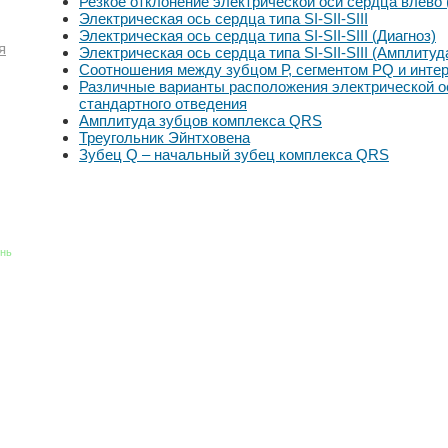
Резкое отклонение электрической оси сердца влево 
Электрическая ось сердца типа SI-SII-SIII
Электрическая ось сердца типа SI-SII-SIII (Диагноз)
я
Электрическая ось сердца типа SI-SII-SIII (Амплиту
Соотношения между зубцом Р, сегментом PQ и инте
Различные варианты расположения электрической о
стандартного отведения
Амплитуда зубцов комплекса QRS
Треугольник Эйнтховена
Зубец Q – начальный зубец комплекса QRS
знь