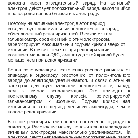
волокна имеет отрицательный заряд. На активный
электрод действует положительный заряд, находящийся
в непосредственной близости к электроду.
Поэтому на активный электрод в этот период
воздействует максимальный положительный заряд,
обусловленный реполяризацией. В связи с этим
гальванометр, соединенный с этим электродом,
зарегистрирует максимальный подъем кривой вверх от
изолинии. В связи с тем что при реполяризации
возникает меньшая ЭДС, амплитуда этой кривой будет
меньше, чем при деполяризации.
Волна реполяризации постепенно распространяется от
эпикарда к эндокарду, расстояние от положительного
заряда до электрода увеличивается. В связи с этим на
электрод действует меньший положительный, заряд,
чем в начале реполяризации. Это приводит к
постепенному спуску кривой, регистрируемой
гальванометром, к изолинии. Подъем кривой над
изолинией в этот период меньшей амплитуды, чем в
начале реполяризации.
В конце реполяризации процесс постепенно подходит к
эндокарду. Расстояние между положительным зарядом и
активным электродом максимально увеличивается. На
электрод действует минимальный положительный заряд