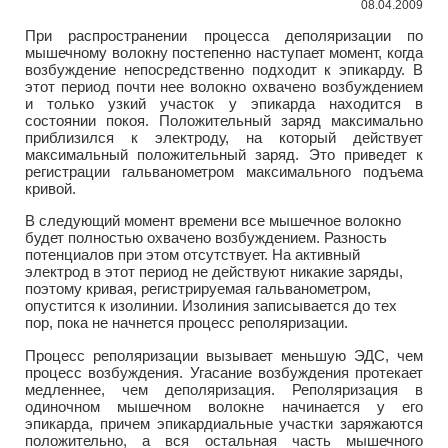
08.04.2009
При распространении процесса деполяризации по
мышечному волокну постепенно наступает момент, когда
возбуждение непосредственно подходит к эпикарду. В
этот период почти нее волокно охвачено возбуждением
и только узкий участок у эпикарда находится в
состоянии покоя. Положительный заряд максимально
приблизился к электроду, на который действует
максимальный положительный заряд. Это приведет к
регистрации гальванометром максимального подъема
кривой.
В следующий момент времени все мышечное волокно
будет полностью охвачено возбуждением. Разность
потенциалов при этом отсутствует. На активный
электрод в этот период не действуют никакие заряды,
поэтому кривая, регистрируемая гальванометром,
опустится к изолинии. Изолиния записывается до тех
пор, пока не начнется процесс реполяризации.
Процесс реполяризации вызывает меньшую ЭДС, чем
процесс возбуждения. Угасание возбуждения протекает
медленнее, чем деполяризация. Реполяризация в
одиночном мышечном волокне начинается у его
эпикарда, причем эпикардиальные участки заряжаются
положительно, а вся остальная часть мышечного