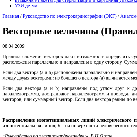
Бумажные пакеты для стерилизации и картонная упаковка
УЗИ детям
Главная
/
Руководство по электрокардиографии (ЭКГ)
/
Анатом
Векторные величины (Правил
08.04.2009
Правила сложения векторов дают возможность определить сум
расположены параллельно и направлены в одну сторону. Суммар
Если два вектора (а и b) расположены параллельно и направле
между двумя векторами: из большего вектора (а) вычитается ме
Если два вектора (а и b) направлены под углом друг к др
параллелограмма, достраивают параллелограмм и проводят ди
векторов, или суммарный вектор. Если два вектора равны по 
Распределение изопотенциальных линий электрического п
изопотенциальная линия; Б – на поверхности человеческого тел
«Руководство по электрокардиографии», В.Н.Орлов