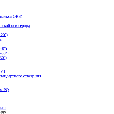
мплекса QRS)
еской оси сердца
120°)
а
=0°)
-30°)
30°)
 V1
 стандартного отведения
ом PQ
кты
ачу.