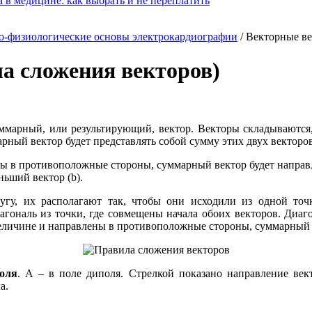
 в медицине: как выбрать и не переплатить
о-физиологические основы электрокардиографии
/
Векторные ве
а сложения векторов)
марный, или результирующий, вектор. Векторы складываются, 
ный вектор будет представлять собой сумму этих двух векторов 
ны в противоположные стороны, суммарный вектор будет направл
ньший вектор (b).
угу, их располагают так, чтобы они исходили из одной точк
агональ из точки, где совмещены начала обоих векторов. Диаго
величине и направлены в противоположные стороны, суммарный 
оля
. А – в поле диполя. Стрелкой показано направление век
а.