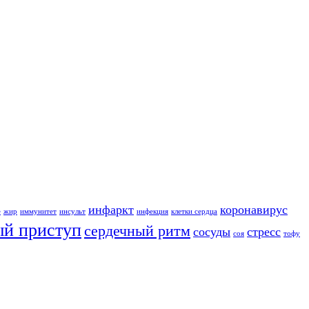
инфаркт
коронавирус
е
жир
иммунитет
инсульт
инфекция
клетки сердца
ый приступ
сердечный ритм
сосуды
стресс
соя
тофу