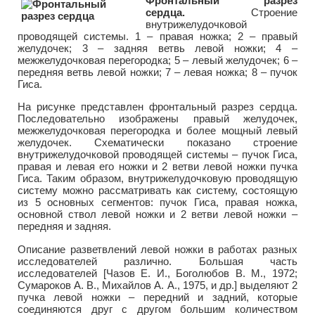
Фронтальный разрез
сердца.
Строение
внутрижелудочковой
проводящей системы. 1 – правая ножка; 2 – правый
желудочек; 3 – задняя ветвь левой ножки; 4 –
межжелудочковая перегородка; 5 – левый желудочек; 6 –
передняя ветвь левой ножки; 7 – левая ножка; 8 – пучок
Гиса.
На рисунке представлен фронтальный разрез сердца.
Последовательно изображены правый желудочек,
межжелудочковая перегородка и более мощный левый
желудочек. Схематически показано строение
внутрижелудочковой проводящей системы – пучок Гиса,
правая и левая его ножки и 2 ветви левой ножки пучка
Гиса. Таким образом, внутрижелудочковую проводящую
систему можно рассматривать как систему, состоящую
из 5 основных сегментов: пучок Гиса, правая ножка,
основной ствол левой ножки и 2 ветви левой ножки –
передняя и задняя.
Описание разветвлений левой ножки в работах разных
исследователей различно. Большая часть
исследователей [Чазов Е. И., Боголюбов В. М., 1972;
Сумароков А. В., Михайлов А. А., 1975, и др.] выделяют 2
пучка левой ножки – передний и задний, которые
соединяются друг с другом большим количеством