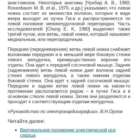
анастомозов. Некоторые анатомы [Чукбар А. В., 1980;
Rosenbaum M. В. et al., 1970, и др.] указывают, что левая
ножка состоит из множества волокон, которые в виде
веера выходят из пучка Гиса и распространяются по
левой половине межжелудочковой перегородки. Часть
исследователей [Chung E. K, 1980] выделяют также
третий пучок, или ветвь, левой ножки, который называют
медиальным, или перегородочным.
Передняя (передневерхняя) ветвь левой ножки снабжает
волокнами переднюю и в меньшей мере боковую стенки
левого желудочка, преимущественно верхние его
отделы. Она идет к передней сосочковой мышце. Задняя
(задненижняя) ветвь левой ножки дает волокна задней
стенке левого желудочка, а также нижним отделам
боковой стенки. Она идет к задней сосочковой мышце.
Передняя и задняя ветви левой ножки на каком-то
протяжении располагаются рядом – в пучке Гиса и в
основном стволе левой ножки. Затем они разделяются и
проходят к соответствующим отделам желудочка.
«Руководство по электрокардиографии», В.Н.Орлов
Читайте далее:
Вертикальное положение электрической оси
сердца