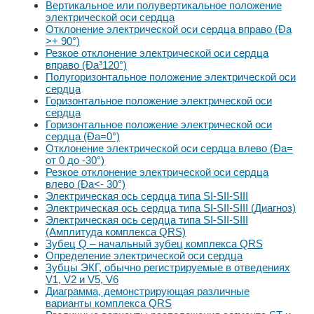
Вертикальное или полувертикальное положение
электрической оси сердца
Отклонение электрической оси сердца вправо (Ða
>+ 90°)
Резкое отклонение электрической оси сердца
вправо (Ða³120°)
Полугоризонтальное положение электрической оси
сердца
Горизонтальное положение электрической оси
сердца
Горизонтальное положение электрической оси
сердца (Ða=0°)
Отклонение электрической оси сердца влево (Ða=
от 0 до -30°)
Резкое отклонение электрической оси сердца
влево (Ða<- 30°)
Электрическая ось сердца типа SI-SII-SIII
Электрическая ось сердца типа SI-SII-SIII (Диагноз)
Электрическая ось сердца типа SI-SII-SIII
(Амплитуда комплекса QRS)
Зубец Q – начальный зубец комплекса QRS
Определение электрической оси сердца
Зубцы ЭКГ, обычно регистрируемые в отведениях
V1, V2 и V5, V6
Диаграмма, демонстрирующая различные
варианты комплекса QRS