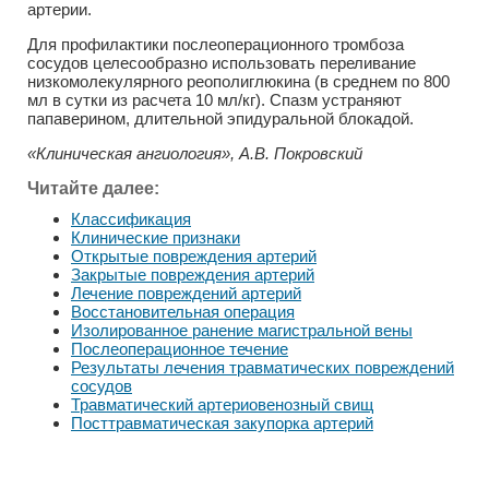
артерии.
Для профилактики послеоперационного тромбоза
сосудов целесообразно использовать переливание
низкомолекулярного реополиглюкина (в среднем по 800
мл в сутки из расчета 10 мл/кг). Спазм устраняют
папаверином, длительной эпидуральной блокадой.
«Клиническая ангиология», А.В. Покровский
Читайте далее:
Классификация
Клинические признаки
Открытые повреждения артерий
Закрытые повреждения артерий
Лечение повреждений артерий
Восстановительная операция
Изолированное ранение магистральной вены
Послеоперационное течение
Результаты лечения травматических повреждений
сосудов
Травматический артериовенозный свищ
Посттравматическая закупорка артерий