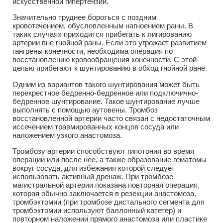
искусственной гипертензии.
Значительно труднее бороться с поздним
кровотечением, обусловленным нагноением раны. В
таких случаях приходится прибегать к лигированию
артерии вне гнойной раны. Если это угрожает развитием
гангрены конечности, необходима операция по
восстановлению кровообращения конечности. С этой
целью прибегают к шунтированию в обход гнойной ране.
Одним из вариантов такого шунтирования может быть
перекрестное бедренно-бедренное или подключично-
бедренное шунтирование. Такое шунтирование лучше
выполнять с помощью аутовены. Тромбоз
восстановленной артерии часто связан с недостаточным
иссечением травмированных концов сосуда или
наложением узкого анастомоза.
Тромбозу артерии способствуют гипотония во время
операции или после нее, а также образование гематомы
вокруг сосуда, для избежания которой следует
использовать активный дренаж. При тромбозе
магистральной артерии показана повторная операция,
которая обычно заключается в резекции анастомоза,
тромбэктомии (при тромбозе дистального сегмента для
тромбэктомии используют баллонный катетер) и
повторном наложении прямого анастомоза или пластике