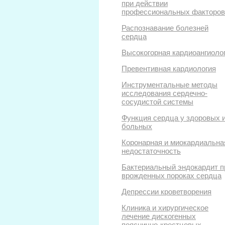
при действии
профессиональных факторов
Распознавание болезней
сердца
Высокогорная кардиоангиоло
Превентивная кардиология
Инструментальные методы
исследования сердечно-
сосудистой системы
Функция сердца у здоровых 
больных
Коронарная и миокардиальна
недостаточность
Бактериальный эндокардит п
врожденных пороках сердца
Депрессии кроветворения
Клиника и хирургическое
лечение дискогенных
пояснично-крестцовых