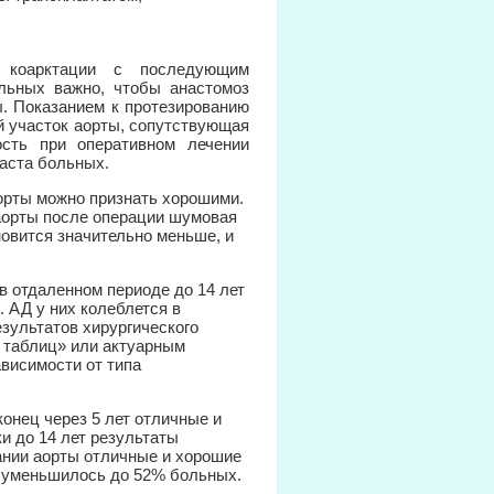
я коарктации с последующим
льных важно, чтобы анастомоз
ы. Показанием к протезированию
й участок аорты, сопутствующая
ость при оперативном лечении
раста больных.
орты можно признать хорошими.
 аорты после операции шумовая
новится значительно меньше, и
 в отдаленном периоде до 14 лет
 АД у них колеблется в
езультатов хирургического
 таблиц» или актуарным
ависимости от типа
конец через 5 лет отличные и
и до 14 лет результаты
ании аорты отличные и хорошие
о уменьшилось до 52% больных.