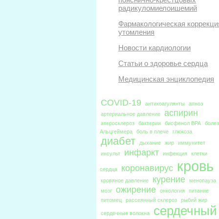
радикуломиелоишемий
Фармакологическая коррекци
утомления
Новости кардиологии
Статьи о здоровье сердца
Медицинская энциклопедия
COVID-19
антикоагулянты
апноэ
аспирин
артериальное давление
атеросклероз
бактерии
бисфенол BPA
боле
Альцгеймера
боль в плече
глюкоза
диабет
дыхание
жир
иммунитет
инфаркт
инсульт
инфекция
клетки
кровь
коронавирус
сердца
курение
кровяное давление
менопауза
ожирение
мозг
онкология
питание
питомец
рассеянный склероз
рыбий жир
сердечный
сердечные волокна