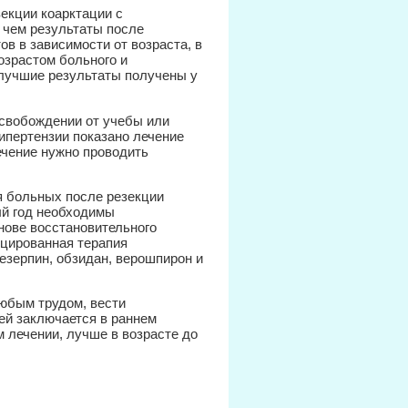
екции коарктации с
 чем результаты после
в в зависимости от возраста, в
озрастом больного и
илучшие результаты получены у
освобождении от учебы или
ипертензии показано лечение
ечение нужно проводить
я больных после резекции
ый год необходимы
нове восстановительного
цированная терапия
езерпин, обзидан, верошпирон и
юбым трудом, вести
чей заключается в раннем
 лечении, лучше в возрасте до