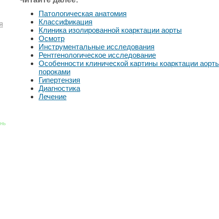
Патологическая анатомия
Классификация
я
Клиника изолированной коарктации аорты
Осмотр
Инструментальные исследования
Рентгенологическое исследование
Особенности клинической картины коарктации аорты
пороками
Гипертензия
Диагностика
Лечение
знь