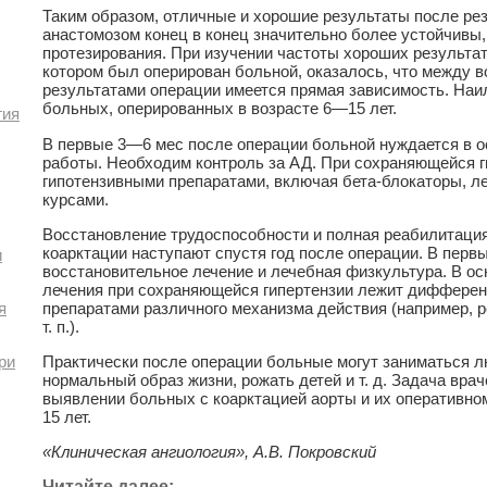
Таким образом, отличные и хорошие результаты после рез
анастомозом конец в конец значительно более устойчивы,
протезирования. При изучении частоты хороших результато
котором был оперирован больной, оказалось, что между в
результатами операции имеется прямая зависимость. На
больных, оперированных в возрасте 6—15 лет.
гия
В первые 3—6 мес после операции больной нуждается в 
работы. Необходим контроль за АД. При сохраняющейся г
гипотензивными препаратами, включая бета-блокаторы, л
курсами.
Восстановление трудоспособности и полная реабилитаци
коарктации наступают спустя год после операции. В перв
и
восстановительное лечение и лечебная физкультура. В ос
лечения при сохраняющейся гипертензии лежит дифферен
препаратами различного механизма действия (например, р
я
т. п.).
Практически после операции больные могут заниматься л
ри
нормальный образ жизни, рожать детей и т. д. Задача вра
выявлении больных с коарктацией аорты и их оперативном
15 лет.
«Клиническая ангиология», А.В. Покровский
Читайте далее: