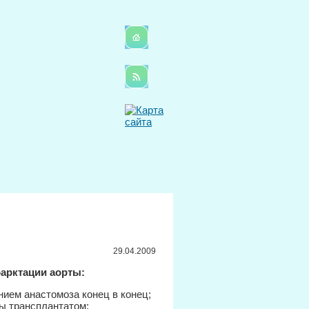
29.04.2009
оарктации аорты:
ием анастомоза конец в конец;
ы трансплантатом;