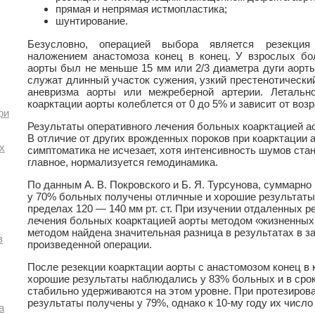
прямая и непрямая истмопластика;
шунтирование.
Безусловно, операцией выбора является резекци
наложением анастомоза конец в конец. У взрослых бо
аорты был не меньше 15 мм или 2/3 диаметра дуги аорт
служат длинный участок сужения, узкий престенотически
аневризма аорты или межреберной артерии. Летальн
коарктации аорты колеблется от 0 до 5% и зависит от воз
ри
Результаты оперативного лечения больных коарктацией а
В отличие от других врожденных пороков при коарктации
х
симптоматика не исчезает, хотя интенсивность шумов ста
главное, нормализуется гемодинамика.
По данным А. В. Покровского и Б. Я. Турсунова, суммарно
у 70% больных получены отличные и хорошие результаты.
пределах 120 — 140 мм рт. ст. При изучении отдаленных р
лечения больных коарктацией аорты методом «жизненных
методом найдена значительная разница в результатах в з
в
произведенной операции.
После резекции коарктации аорты с анастомозом конец в 
хорошие результаты наблюдались у 83% больных и в срок
стабильно удерживаются на этом уровне. При протезиров
результаты получены у 79%, однако к 10-му году их числ
а