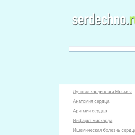
Лучшие кардиологи Москвы
Анатомия сердца
Аритмии сердца
Инфаркт миокарда
Ишемическая болезнь сердц