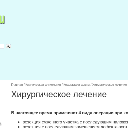
Главная
/
Клиническая ангиология
/
Коарктация аорты
/
Хирургическое лечение
Хирургическое лечение
В настоящее время применяют 4 вида операции при к
резекция суженного участка с последующим наложен
а
резекция с последующим замещением дефекта аорт