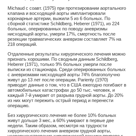
Michaud с соавт. (1975) при протезировании аортального
клапана и восходящей аорты имплантировали
коронарные артерии, выжили 5 из 6 больных. По
сборной статистике Schildberg, Heberer (1971), из 224
больных, оперированных по поводу аневризмы
нисходящей аорты, умерли 17%, смертность после
резекции травматических аневризм составляет 7% на
218 операций.
Отдаленные результаты хирургического лечения можно
признать хорошими. По сводным данным Schildberg,
Heberer (1971), только 9% больных умерли после
выписки из стационара. Среди оперированных больных
с аневризмами нисходящей аорты 74% благополучно
живут до 13 лет после операции. Parienty (1970)
приводит данные о том, что в США ежегодно погибают в
автомобильных катастрофах до 50 тыс. человек, и
каждый 7-й умирает от разрыва грудной аорты. До 20%
из них могут пережить острый период и перенести
операцию.
Без хирургического лечения не более 10% больных
живут дольше 3 мес, а 60% умирают в первые две
недели. Таким образом, несмотря на трудности
хирургического лечения аневризм грудной аорты,
усовершенствование хирургической техники привело к