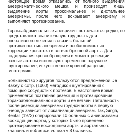
настоящее время отказались от полного выделения
аневризматического мешка и производят лишь
выделение аорты проксимальнее и дистальнее
аневризмы, после чего вскрывают аневризму и
выполняют протезирование.
Торакоабдоминальные аневризмы встречаются редко, но
представляют значительную трудность для
оперативного лечения в связи с большой
протяженностью аневризмы и необходимостью
коррекции кровотока в ветвях брюшной аорты. Для
поддержания кровообращения в момент резекции
разные авторы используют временное наружное
шунтирование, искусственное кровообращение,
гипотермию.
Большинство хирургов пользуются предложенной De
Bakey с сотр. (1960) методикой шунтирования с
помощью сосудистых протезов. В настоящее время
применяется поэтапная резекция и протезирование
торакоабдоминальной аорты и ее ветвей. Летальность
после резекции аневризмы грудной аорты в первую
очередь зависит от локализации аневризм. Так, Singh,
Bentall (1972) оперировали 10 больных с аневризмами
восходящей аорты, у которых было проведено
протезирование восходящей аорты и аортального
клапана, и добились успеха у 8 больных.