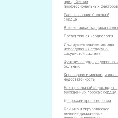
при действии
профессиональных факторов
Распознавание болезней
сердца
Высокогорная кардиоангиоло
Превентивная кардиология
Инструментальные методы
исследования сердечно-
сосудистой системы
Функция сердца у здоровых 
больных
Коронарная и миокардиальна
недостаточность
Бактериальный эндокардит п
врожденных пороках сердца
Депрессии кроветворения
Клиника и хирургическое
лечение дискогенных
пояснично-крестцовых