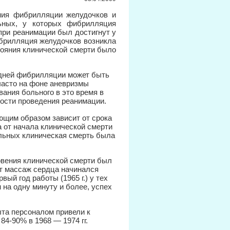
ния фибрилляции желудочков и
ьных, у которых фибрилляция
при реанимации был достигнут у
ибрилляция желудочков возникла
тояния клинической смерти было
здней фибрилляции может быть
 часто на фоне аневризмы
вания больного в это время в
ности проведения реанимации.
щим образом зависит от срока
 от начала клинической смерти
ольных клиническая смерть была
новения клинической смерти был
ет массаж сердца начинался
вый год работы (1965 г.) у тех
на одну минуту и более, успех
та персоналом привели к
4-90% в 1968 — 1974 гг.