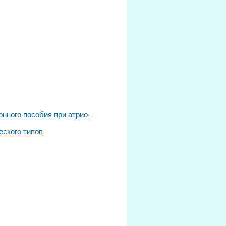
нного пособия при атрио-
еского типов