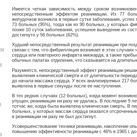
Имеется четкая зависимость между сроком возникнове
непосредственным эффектом реанимации. Из 77 бол
желудочков возникла в первые сутки заболевания, успех 
73 больных (95%), тогда как из 90 больных, у которых ф
позже 10 суток заболевания, успешное выведение из сос
достигнуто у 56 больных (62%).
Худший непосредственный результат реанимации при по
ри
связан с тем, что фибрилляция возникает в этих случаях
сердца или повторного инфаркта миокарда, а также пребы
обычных палатах отделения, что сказывается на длитель
х
Разумеется, непосредственный эффект реанимации решаю
выявления клинической смерти и от длительности периода
до начала массажа сердца. У всех анализируемых 217 б
выявлена в первые секунды после ее наступления.
В тех редких случаях (12 больных), когда момент возник
упущен, реанимация ни разу не удалась. В последние 9 л
в
тотчас же, когда была выявлена клиническая смерть. В пер
больных, у которых массаж сердца оказался отсроченным 
в реанимации ни разу не был достигнут.
Усовершенствование техники реанимации, накопление опы
повышению эффективности реанимации с 46% в 1965 г. до 8
а