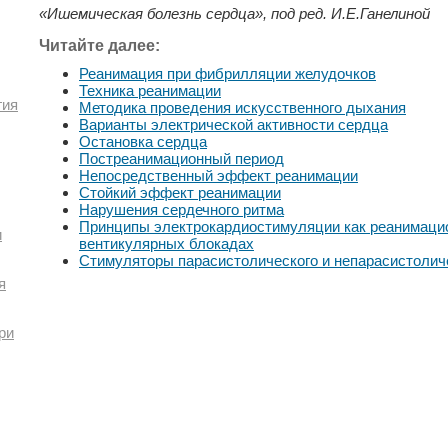
«Ишемическая болезнь сердца», под ред. И.Е.Ганелиной
Читайте далее:
Реанимация при фибрилляции желудочков
Техника реанимации
гия
Методика проведения искусственного дыхания
Варианты электрической активности сердца
Остановка сердца
Постреанимационный период
Непосредственный эффект реанимации
Стойкий эффект реанимации
Нарушения сердечного ритма
Принципы электрокардиостимуляции как реанимацио
и
вентикулярных блокадах
Cтимуляторы парасистолического и непарасистолич
я
ри