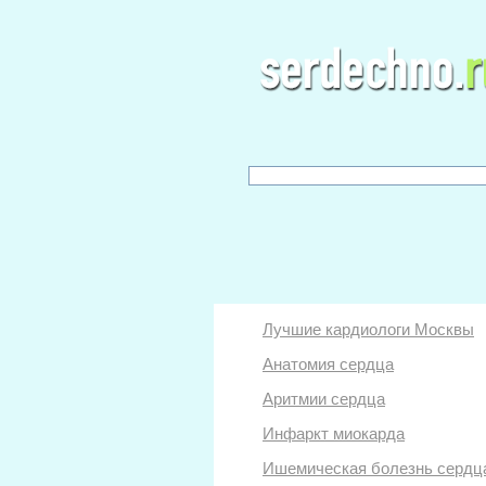
Лучшие кардиологи Москвы
Анатомия сердца
Аритмии сердца
Инфаркт миокарда
Ишемическая болезнь сердц