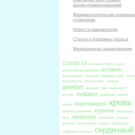
радикуломиелоишемий
Фармакологическая коррекци
утомления
Новости кардиологии
Статьи о здоровье сердца
Медицинская энциклопедия
COVID-19
антикоагулянты
апноэ
аспирин
артериальное давление
атеросклероз
бактерии
бисфенол BPA
боле
Альцгеймера
боль в плече
глюкоза
диабет
дыхание
жир
иммунитет
инфаркт
инсульт
инфекция
клетки
кровь
коронавирус
сердца
курение
кровяное давление
менопауза
ожирение
мозг
онкология
питание
питомец
рассеянный склероз
рыбий жир
сердечный
сердечные волокна