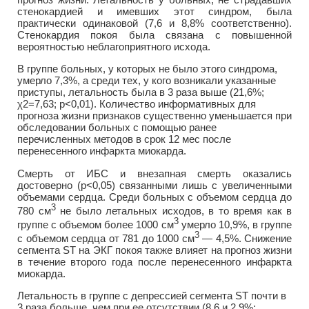
стенокардией и имевших этот синдром, была
практически одинаковой (7,6 и 8,8% соответственно).
Стенокардия покоя была связана с повышенной
вероятностью неблагоприятного исхода.
В группе больных, у которых не было этого синдрома,
умерло 7,3%, а среди тех, у кого возникали указанные
приступы, летальность была в 3 раза выше (21,6%;
χ2=7,63; р<0,01). Количество информативных для
прогноза жизни признаков существенно уменьшается при
обследовании больных с помощью ранее
перечисленных методов в срок 12 мес после
перенесенного инфаркта миокарда.
Смерть от ИБС и внезапная смерть оказались
достоверно (р<0,05) связанными лишь с увеличенными
объемами сердца. Среди больных с объемом сердца до
3
780 см
не было летальных исходов, в то время как в
3
группе с объемом более 1000 см
умерло 10,9%, в группе
3
с объемом сердца от 781 до 1000 см
— 4,5%. Снижение
сегмента ST на ЭКГ покоя также влияет на прогноз жизни
в течение второго года после перенесенного инфаркта
миокарда.
Летальность в группе с депрессией сегмента ST почти в
3 раза больше, чем при ее отсутствии (8,6 и 2,9%;