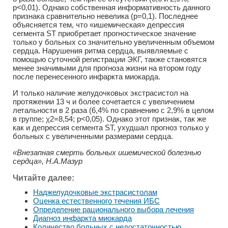
р<0,01). Однако собственная информативность данного
признака сравнительно невелика (р=0,1). Последнее
объясняется тем, что «ишемическая» депрессия
сегмента ST приобретает прогностическое значение
только у больных со значительно увеличенным объемом
сердца. Нарушения ритма сердца, выявляемые с
помощью суточной регистрации ЭКГ, также становятся
менее значимыми для прогноза жизни на втором году
после перенесенного инфаркта миокарда.
И только наличие желудочковых экстрасистол на
протяжении 13 ч и более сочетается с увеличением
летальности в 2 раза (6,4% по сравнению с 2,9% в целом
в группе; χ2=8,54; р<0,05). Однако этот признак, так же
как и депрессия сегмента ST, ухудшал прогноз только у
больных с увеличенными размерами сердца.
«Внезапная смерть больных ишемической болезнью
сердца», Н.А.Мазур
Читайте далее:
Наджелудочковые экстрасистолам
Оценка естественного течения ИБС
Определение рационального выбора лечения
Диагноз инфаркта миокарда
Количество больных с недостаточностью