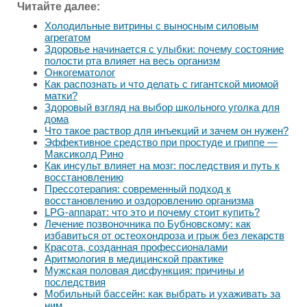
Читайте далее:
Холодильные витрины с выносным силовым
агрегатом
Здоровье начинается с улыбки: почему состояние
полости рта влияет на весь организм
Онкогематолог
Как распознать и что делать с гигантской миомой
матки?
Здоровый взгляд на выбор школьного уголка для
дома
Что такое раствор для инъекций и зачем он нужен?
Эффективное средство при простуде и гриппе —
Максиколд Рино
Как инсульт влияет на мозг: последствия и путь к
восстановлению
Прессотерапия: современный подход к
восстановлению и оздоровлению организма
LPG-аппарат: что это и почему стоит купить?
Лечение позвоночника по Бубновскому: как
избавиться от остеохондроза и грыж без лекарств
Красота, созданная профессионалами
Аритмология в медицинской практике
Мужская половая дисфункция: причины и
последствия
Мобильный бассейн: как выбрать и ухаживать за
ним