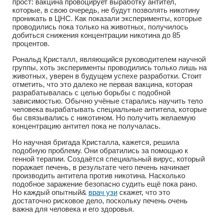
прост: вакцина провоцирует выработку антител,
которые, в свою очередь, не будут позволять никотину
проникать в ЦНС. Как показали эксперименты, которые
проводились пока только на животных, получилось
добиться снижения концентрации никотина до 85
процентов.
Рональд Кристалл, являющийся руководителем научной
группы, хоть эксперименты проводились только лишь на
животных, уверен в будущем успехе разработки. Стоит
отметить, что это далеко не первая вакцина, которая
разрабатывалась с целью борьбы с подобной
зависимостью. Обычно учёные старались научить тело
человека вырабатывать специальные антитела, которые
бы связывались с никотином. Но получить желаемую
концентрацию антител пока не получалась.
Но научная бригада Кристалла, кажется, решила
подобную проблему. Они обратились за помощью к
генной терапии. Создаётся специальный вирус, который
поражает печень, в результате чего печень начинает
производить антитела против никотина. Насколько
подобное заражение безопасно судить ещё пока рано.
Но каждый опытный&
врач узи
скажет, что это
достаточно рисковое дело, поскольку печень очень
важна для человека и его здоровья.