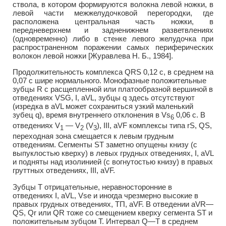
ствола, в котором формируются волокна левой ножки, в
левой части межжелудочковой перегородки, где
расположена центральная часть ножки, в
передневерхнем и задненижнем разветвлениях
(одновременно) либо в стенке левого желудочка при
распространенном поражении самых периферических
волокон левой ножки [Журавлева Н. Б., 1984].
Продолжительность комплекса QRS 0,12 с, в среднем на
0,07 с шире нормального. Монофазные положительные
зубцы R с расщепленной или платообразной вершиной в
отведениях VSG, I, aVL, зубцы q здесь отсутствуют
(изредка в aVL может сохраниться узкий маленький
зубец q), время внутреннего отклонения в Vs
0,06 с. В
6
отведениях V
— V
(V
), III, aVF комплексы типа rS, QS,
1
2
3
переходная зона смещается к левым грудным
отведениям. Сегменты ST заметно опущены книзу (с
выпуклостью кверху) в левых грудных отведениях, I, aVL
и подняты над изолинией (с вогнутостью книзу) в правых
груттных отведениях, III, aVF.
Зубцы Т отрицательные, неравносторонние в
отведениях I, aVL, Vse и иногда чрезмерно высокие в
правых грудных отведениях, ТП, aVF. В отведении aVR—
QS, Qr или QR тоже со смещением кверху сегмента ST и
положительным зубцом Т. Интервал Q—Т в среднем