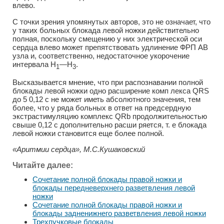
влево.
С точки зрения упомянутых авторов, это не означает, что
у таких больных блокада левой ножки действительно
полная, поскольку смещению у них электрической оси
сердца влево может препятствовать удлинение ФРП АВ
узла и, соответственно, недостаточное укорочение
интервала H
—Н
.
1
3
Высказывается мнение, что при распознавании полной
блокады левой ножки одно расширение комп лекса QRS
до 5 0,12 с не может иметь абсолютного значения, тем
более, что у ряда больных в ответ на предсердную
экстрастимуляцию комплекс QRb продолжительностью
свыше 0,12 с дополнительно расши ряется, т. е блокада
левой ножки становится еще более полной.
«Аритмии сердца», М.С.Кушаковский
Читайте далее:
Сочетание полной блокады правой ножки и
блокады передневерхнего разветвления левой
ножки
Сочетание полной блокады правой ножки и
блокады задненижнего разветвления левой ножки
Трехпучковые блокады