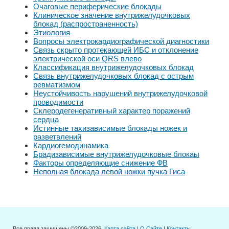
Очаговые периферические блокады
Клиническое значение внутрижелудочковых
блокад (распространенность)
Этиология
Вопросы электрокардиографической диагностики
Связь скрыто протекающей ИБС и отклонение
электрической оси QRS влево
Классификация внутрижелудочковых блокад
Связь внутрижелудочковых блокад с острым
ревматизмом
Неустойчивость нарушений внутрижелудочковой
проводимости
Склеродегенеративный характер поражений
сердца
Истинные тахизависимые блокады ножек и
разветвлений
Кардиогемодинамика
Брадизависимые внутрижелудочковые блокаы
Факторы определяющие снижение ФВ
Неполная блокада левой ножки пучка Гиса
Все права защищены ©2009-2026.
Карта сайта
|
О Сайте
|
Контакты