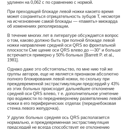
удлинен на 0,062 с по сравнению с нормой.
При преходящей блокаде левой ножки какоето время
может сохраняться отрицательность зубцов Т, несмотря
на исчезновение самой блокады — «память» миокарда
об изменениях реполяризации.
В течение многих лет в литературе обсуждается вопрос
о том, каково должно быть при полной блокаде левой
ножки направление средней оси QRS во фронтальной
плоскости Сме щение оси QRS влево до —30° и больше
встречается примерно у 50% больных [Barrett P. et al.,
1981].
Однако даже это обстоятельство, по мне нию той же
группы авторов, еще не является признаком абсолютно
полного блокирования левой ножки, по скольку при
преждевременной экстрастимуляции предсердий у 43%
из этих больных происходит дальнейшее отклонение
средней оси QRS влево, т е. дополнительное угнетение
про водимости по передневерхнему разветвлению левой
ножки в его периферических отделах (переднебоковая
стенка левого желудочка).
У других больных средняя ось QRS располагается
нормально, и преждевременная экстрастимуляция
предсердий не всегда способствует ее отклонению