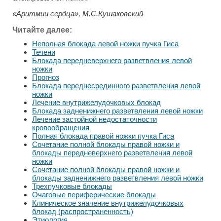
«Аритмии сердца», М.С.Кушаковский
Читайте далее:
Неполная блокада левой ножки пучка Гиса
Течени
Блокада передневерхнего разветвления левой
ножки
Прогноз
Блокада переднесрединного разветвления левой
ножки
Лечение внутрижелудочковых блокад
Блокада задненижнего разветвления левой ножки
Лечение застойной недостаточности
кровообращения
Полная блокада правой ножки пучка Гиса
Сочетание полной блокады правой ножки и
блокады передневерхнего разветвления левой
ножки
Сочетание полной блокады правой ножки и
блокады задненижнего разветвления левой ножки
Трехпучковые блокады
Очаговые периферические блокады
Клиническое значение внутрижелудочковых
блокад (распространенность)
Этиология