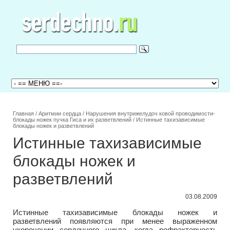
Главная
/
Аритмии сердца
/
Нарушения внутрижелудоч ковой проводимости-
блокады ножек пучка Гиса и их разветвлений
/
Истинные тахизависимые
блокады ножек и разветвлений
Истинные тахизависимые
блокады ножек и
разветвлений
03.08.2009
Истинные тахизависимые блокады ножек и
разветвлений появляются при менее выраженном
укорочении сердечного цикла, когда рефрактерность