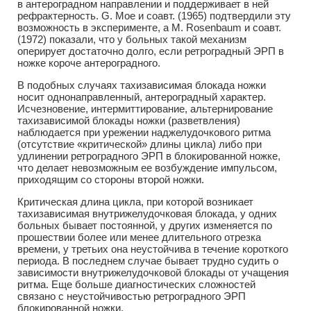
в антероградном направлении и поддерживает в ней
рефрактерность. G. Мое и соавт. (1965) подтвердили эту
возможность в эксперименте, а М. Rosenbaum и соавт.
(1972) показали, что у больных такой механизм
оперирует достаточно долго, если ретроградный ЭРП в
ножке короче антероградного.
В подобных случаях тахизависимая блокада ножки
носит однонаправленный, антероградный характер.
Исчезновение, интермиттирование, альтернирование
тахизависимой блокады ножки (разветвления)
наблюдается при урежении наджелудочкового ритма
(отсутствие «критической» длины цикла) либо при
удлинении ретроградного ЭРП в блокированной ножке,
что делает невозможным ее возбуждение импульсом,
приходящим со стороны второй ножки.
Критическая длина цикла, при которой возникает
тахизависимая внутрижелудочковая блокада, у одних
больных бывает постоянной, у других изменяется по
прошествии более или менее длительного отрезка
времени, у третьих она неустойчива в течение короткого
периода. В последнем случае бывает трудно судить о
зависимости внутрижелудочковой блокады от учащения
ритма. Еще больше диагностических сложностей
связано с неустойчивостью ретроградного ЭРП
блокированной ножки.