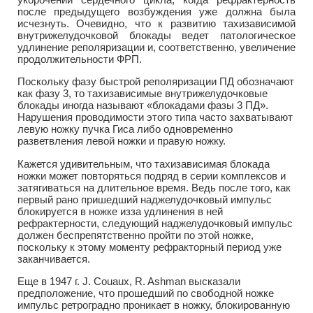
после предыдущего возбуждения уже должна была
исчезнуть. Очевидно, что к развитию тахизависимой
внутрижелудочковой блокады ведет патологическое
удлинение реполяризации и, соответственно, увеличение
продолжительности ФРП.
Поскольку фазу быстрой реполяризации ПД обозначают
как фазу 3, то тахизависимые внутрижелудочковые
блокады иногда называют «блокадами фазы 3 ПД».
Нарушения проводимости этого типа часто захватывают
левую ножку пучка Гиса либо одновременно
разветвления левой ножки и правую ножку.
Кажется удивительным, что тахизависимая блокада
ножки может повторяться подряд в серии комплексов и
затягиваться на длительное время. Ведь после того, как
первый рано пришедший наджелудочковый импульс
блокируется в ножке изза удлинения в ней
рефрактерности, следующий наджелудочковый импульс
должен беспрепятственно пройти по этой ножке,
поскольку к этому моменту рефракторный период уже
заканчивается.
Еще в 1947 г. J. Couaux, R. Ashman высказали
предположение, что прошедший по свободной ножке
импульс ретроградно проникает в ножку, блокированную