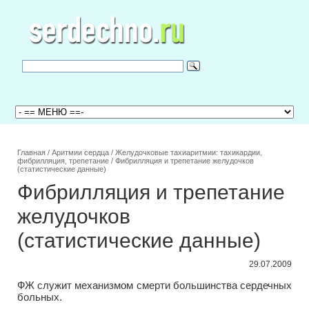
Главная
/
Аритмии сердца
/
Желудочковые тахиаритмии: тахикардии,
фибрилляция, трепетание
/
Фибрилляция и трепетание желудочков
(статистические данные)
Фибрилляция и трепетание
желудочков
(статистические данные)
29.07.2009
ФЖ служит механизмом смерти большинства сердечных
больных.