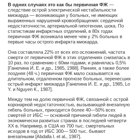
В одних случаях это как бы первичная ФЖ
—
следствие острой электрической нестабильности
миокарда — возникающая у больных, не имеющих
выраженных нарушений кровообращения: сердечной
недостаточности, артериальной гипотензии, шока. По
статистикам инфарктных отделений, в 80х годах
первичная ФЖ возникала менее чем у 2% больных в
первые часы острого инфаркта миокарда.
Она составляла 22% от всех его осложнений, частота
смерти от первичной ФЖ в этих отделениях снизилась в
10 раз, по сравнению с 60ми годами, и равнялась 0,5%
[Ганелина И. Е. и др., 1985, 1988]. Ранняя, а также более
поздняя (48 ч.) первичная ФЖ мало сказывается на
длительном, отдаленном прогнозе больных, перенесших
острый инфаркт миокарда [Ганелина И. Е. и др., 1985, Lo
Y. и Nguyen К., 1987].
Между тем на долю первичной ФЖ, связанной с острой
коронарной недостаточностью, вызывающей внезапную
гибель больных, приходится более 40—50% всех
смертей от ИБС — основной причиной гибели людей в
экономически развитых странах в последней четверти
XX в. Например, в США из 700 тыс. смертельных
исходов в год от ИБС 300— 500 тыс. бывают
внезапными [Abdalla I. et al., 1987].