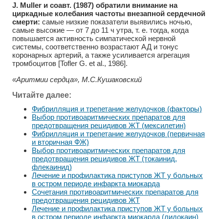
J. Muller и соавт. (1987) обратили внимание на
циркадные колебания частоты внезапной сердечной
смерти:
самые низкие показатели выявились ночью,
самые высокие — от 7 до 11 ч утра, т. е. тогда, когда
повышается активность симпатической нервной
системы, соответственно возрастают АД и тонус
коронарных артерий, а также усиливается агрегация
тромбоцитов [Tofler G. et al., 1986].
«Аритмии сердца», М.С.Кушаковский
Читайте далее:
Фибрилляция и трепетание желудочков (факторы)
Выбор противоаритмических препаратов для
предотвращения рецидивов ЖТ (мексилетин)
Фибрилляция и трепетание желудочков (первичная
и вторичная ФЖ)
Выбор противоаритмических препаратов для
предотвращения рецидивов ЖТ (токаинид,
флекаинид)
Лечение и профилактика приступов ЖТ у больных
в остром периоде инфаркта миокарда
Сочетания противоаритмических препаратов для
предотвращения рецидивов ЖТ
Лечение и профилактика приступов ЖТ у больных
в остром периоде инфаркта миокарда (лидокаин)