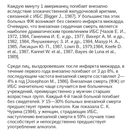
Каждую минуту 1 американец погибает внезапно
вследствие злокачественной желудочковой аритмии,
связанной с ИБС [Bigger J., 1987]. У большинства этих
больных ФЖ возникает без свежего инфаркта миокарда.
Очевидно, что внезапная сердечная смерть является
наиболее драматическим проявлением ИБС [Чазов Е. И.,
1972, 1984, Ганелина И. Е. и др., 1977, Вихерт А. М. и др.,
1982, 1984, Янушкевичус 3. И. и др., 1984, Мазур Н. А.,
1985, Лисицын Ю. П., 1987, Lown В., 1979,1984, Keefe D.
et al., 1987, Kannel W. et al., 1987, Bayes de Luna et al.,
1989].
Среди лиц, выздоровевших после инфаркта миокарда, в
течение первого года внезапно погибают от 3 до 8%, в
последующем частота внезапной смерти составляет 2—
4% в год [Josephson M., 1986]. Внезапная смерть (ФЖ) от
ИБС значительно чаще случается вне больничных
учреждений, преимущественно у мужчин старших
возрастных групп. Каждый 4-й такой больной погибает
без свидетелей. У 15—30% больных внезапной смерти
предшествует прием алкоголя. Как показала С. К.
Чурина (1984), у женщин, страдающих ИБС,
наступлению внезапной смерти в 59% случаев тоже
способствует и непосредственно предшествует
употребление алкоголя.