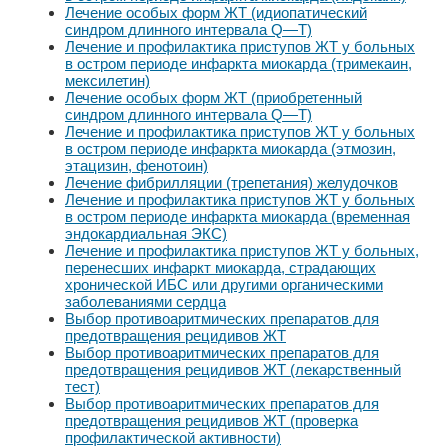
Лечение особых форм ЖТ (идиопатический
синдром длинного интервала Q—Т)
Лечение и профилактика приступов ЖТ у больных
в остром периоде инфаркта миокарда (тримекаин,
мексилетин)
Лечение особых форм ЖТ (приобретенный
синдром длинного интервала Q—Т)
Лечение и профилактика приступов ЖТ у больных
в остром периоде инфаркта миокарда (этмозин,
этацизин, фенотоин)
Лечение фибрилляции (трепетания) желудочков
Лечение и профилактика приступов ЖТ у больных
в остром периоде инфаркта миокарда (временная
эндокардиальная ЭКС)
Лечение и профилактика приступов ЖТ у больных,
перенесших инфаркт миокарда, страдающих
хронической ИБС или другими органическими
заболеваниями сердца
Выбор противоаритмических препаратов для
предотвращения рецидивов ЖТ
Выбор противоаритмических препаратов для
предотвращения рецидивов ЖТ (лекарственный
тест)
Выбор противоаритмических препаратов для
предотвращения рецидивов ЖТ (проверка
профилактической активности)