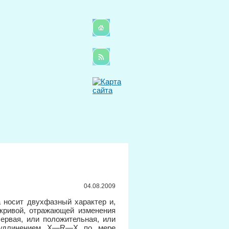
04.08.2009
 носит двухфазный характер и,
 кривой, отражающей изменения
рвая, или положительная, или
м удлинением X—R—X по мере