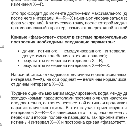
изменения X—R.
Это происходит до момента достижения максимального (к
после чего интервалы X—R—X начинают укорачиваться (вт
фаза ускорения). Критическую точку, после которой моду
противоположный характер, называют «переходной точкой»
Кривые «фаза-ответ» строят в системе прямоугольных
построения необходимы следующие параметры:
ри
длина истинного, немодулированного интерва
допустимых колебаниях этих интервалов);
х
результаты измерения интервалов X—R;
результаты измерения интервалов X—R—X.
На оси абсцисс откладывают величины нормализованных
интервала X—X), на оси ординат — величины нормализ
от длины интервала X—X).
Труднее оценить механизм модулирования, когда между 
в
желудочковыми парасистолами постоянно «вклинивается»
следовательно, остается неизвестной истинная продолжи
парасистолического цикла. В этих случаях ориентируютс
интервалов X—R—X в зависимости от того, расположен л
первой или второй половине парацикла. Так приблизитель
истинный интервал X—X и построена кривая «фазаответ».
а