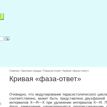
Главная
/
Аритмии сердца
/
Парасистолия
/
Кривая «фаза-ответ»
Кривая «фаза-ответ»
Очевидно, что модулирование парасистолического цикла
соответственно, может быть представлено двухфазной
интервалов X—R—X при удлинении интервалов X—R. Пе
а
фаза замедления характеризуется прогрессирующи