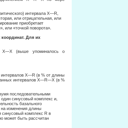
ритического) интервала X—R,
орая, или отрицательная, или
лирование приобретает
, или «точкой поворота».
 координат. Для их
ла X—X (выше упоминалось о
 интервалов X—R (в % от длины
ованных интервалов X—R—X (в %
двумя последовательными
 один синусовый комплекс и,
тельность базального
я на изменения длины
и синусовый комплекс R в
но может быть рассчитан