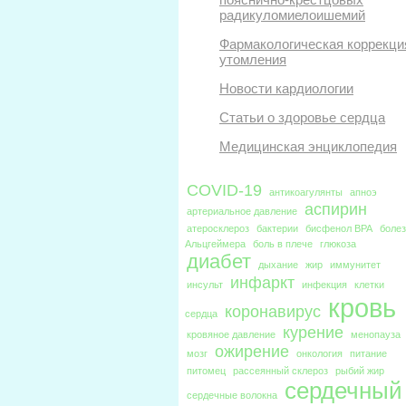
радикуломиелоишемий
Фармакологическая коррекци
утомления
Новости кардиологии
Статьи о здоровье сердца
Медицинская энциклопедия
COVID-19
антикоагулянты
апноэ
аспирин
артериальное давление
атеросклероз
бактерии
бисфенол BPA
боле
Альцгеймера
боль в плече
глюкоза
диабет
дыхание
жир
иммунитет
инфаркт
инсульт
инфекция
клетки
кровь
коронавирус
сердца
курение
кровяное давление
менопауза
ожирение
мозг
онкология
питание
питомец
рассеянный склероз
рыбий жир
сердечный
сердечные волокна