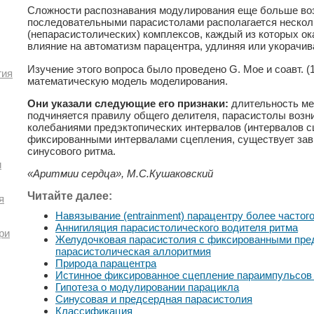
Сложности распознавания модулирования еще больше воз
последовательными парасистолами располагается нескол
(непарасистолических) комплексов, каждый из которых о
влияние на автоматизм парацентра, удлиняя или укорачива
Изучение этого вопроса было проведено G. Мое и соавт. (
гия
математическую модель моделирования.
Они указали следующие его признаки:
длительность ме
подчиняется правилу общего делителя, парасистолы возн
колебаниями предэктопических интервалов (интервалов сц
фиксированными интервалами сцепления, существует зави
синусового ритма.
и
«Аритмии сердца», М.С.Кушаковский
Читайте далее:
я
Навязывание (entrainment) парацентру более частог
Аннигиляция парасистолического водителя ритма
ри
Желудочковая парасистолия с фиксированными пре
парасистолическая аллоритмия
Природа парацентра
Истинное фиксированное сцепление параимпульсов
Гипотеза о модулировании парацикла
Синусовая и предсердная парасистолия
Классификация