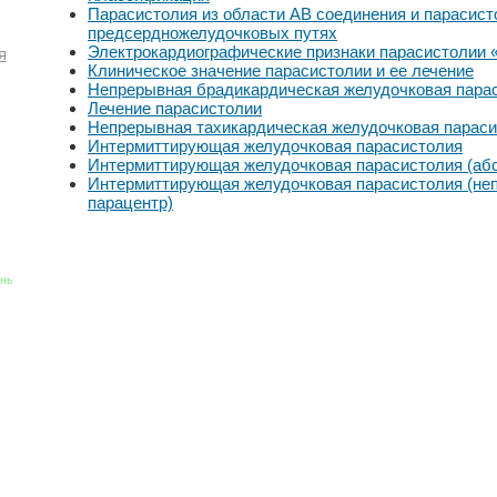
Парасистолия из области АВ соединения и парасис
предсердножелудочковых путях
Электрокардиографические признаки парасистолии «
я
Клиническое значение парасистолии и ее лечение
Непрерывная брадикардическая желудочковая пара
Лечение парасистолии
Непрерывная тахикардическая желудочковая параси
Интермиттирующая желудочковая парасистолия
Интермиттирующая желудочковая парасистолия (аб
Интермиттирующая желудочковая парасистолия (неп
парацентр)
знь