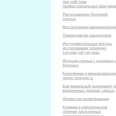
при действии
профессиональных факторов
Распознавание болезней
сердца
Высокогорная кардиоангиоло
Превентивная кардиология
Инструментальные методы
исследования сердечно-
сосудистой системы
Функция сердца у здоровых 
больных
Коронарная и миокардиальна
недостаточность
Бактериальный эндокардит п
врожденных пороках сердца
Депрессии кроветворения
Клиника и хирургическое
лечение дискогенных
пояснично-крестцовых