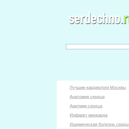
Лучшие кардиологи Москвы
Анатомия сердца
Аритмии сердца
Инфаркт миокарда
Ишемическая болезнь сердц