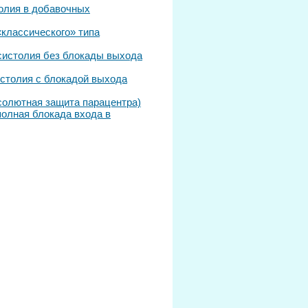
толия в добавочных
классического» типа
систолия без блокады выхода
столия с блокадой выхода
солютная защита парацентра)
олная блокада входа в