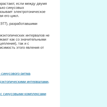
растают, если между двумя
ько синусовых
казывает электротоническое
я его цикл.
1977), разработавшими
жэктопических интервалов не
икают как со значительными
епления), так и с
симость этого явления от
о синусового ритма
дэктопическими интервалами,
 с синусовыми комплексами