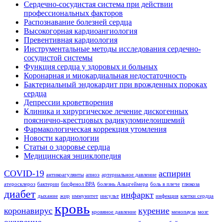
Сердечно-сосудистая система при действии
профессиональных факторов
Распознавание болезней сердца
Высокогорная кардиоангиология
Превентивная кардиология
Инструментальные методы исследования сердечно-
сосудистой системы
Функция сердца у здоровых и больных
Коронарная и миокардиальная недостаточность
Бактериальный эндокардит при врожденных пороках
сердца
Депрессии кроветворения
Клиника и хирургическое лечение дискогенных
пояснично-крестцовых радикуломиелоишемий
Фармакологическая коррекция утомления
Новости кардиологии
Статьи о здоровье сердца
Медицинская энциклопедия
COVID-19
аспирин
антикоагулянты
апноэ
артериальное давление
атеросклероз
бактерии
бисфенол BPA
болезнь Альцгеймера
боль в плече
глюкоза
диабет
инфаркт
дыхание
жир
иммунитет
инсульт
инфекция
клетки сердца
кровь
коронавирус
курение
кровяное давление
менопауза
мозг