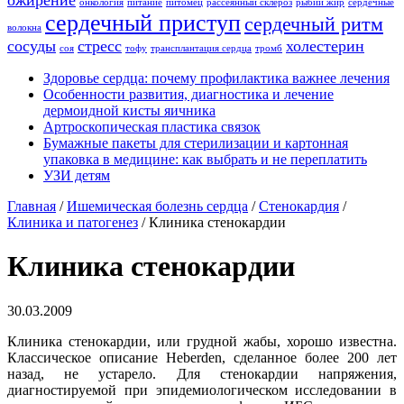
ожирение
онкология
питание
питомец
рассеянный склероз
рыбий жир
сердечные
сердечный приступ
сердечный ритм
волокна
сосуды
стресс
холестерин
соя
тофу
трансплантация сердца
тромб
Здоровье сердца: почему профилактика важнее лечения
Особенности развития, диагностика и лечение
дермоидной кисты яичника
Артроскопическая пластика связок
Бумажные пакеты для стерилизации и картонная
упаковка в медицине: как выбрать и не переплатить
УЗИ детям
Главная
/
Ишемическая болезнь сердца
/
Стенокардия
/
Клиника и патогенез
/
Клиника стенокардии
Клиника стенокардии
30.03.2009
Клиника стенокардии, или грудной жабы, хорошо известна.
Классическое описание Heberden, сделанное более 200 лет
назад, не устарело. Для стенокардии напряжения,
диагностируемой при эпидемиологическом исследовании в