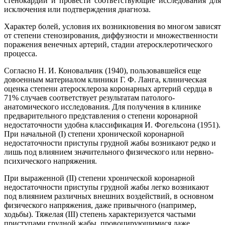
стенокардии и провести соответствующие исследования для
исключения или подтверждения диагноза.
Характер болей, условия их возникновения во многом зависят
от степени стенозирования, диффузности и множественности
поражения венечных артерий, стадии атеросклеротического
процесса.
Согласно Н. И. Коновальчик (1940), пользовавшейся еще
довоенным материалом клиники Г. Ф. Ланга, клиническая
оценка степени атеросклероза коронарных артерий сердца в
71% случаев соответствует результатам патолого-
анатомического исследования. Для получения в клинике
предварительного представления о степени коронарной
недостаточности удобна классификация И. Фогельсона (1951).
При начальной (I) степени хронической коронарной
недостаточности приступы грудной жабы возникают редко и
лишь под влиянием значительного физического или нервно-
психического напряжения.
При выраженной (II) степени хронической коронарной
недостаточности приступы грудной жабы легко возникают
под влиянием различных внешних воздействий, в основном
физического напряжения, даже привычного (например,
ходьбы). Тяжелая (III) степень характеризуется частыми
приступами грудной жабы, провоцирующимися даже