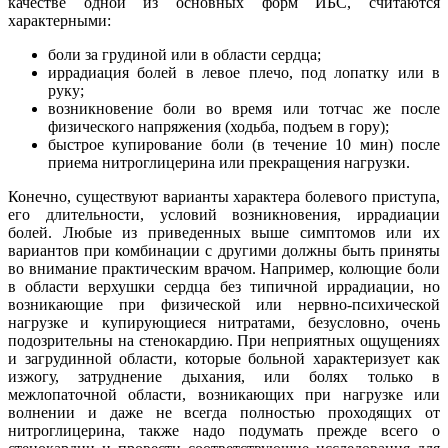
качестве одной из основных форм ИБС, считаются
характерными:
боли за грудиной или в области сердца;
иррадиация болей в левое плечо, под лопатку или в
руку;
возникновение боли во время или тотчас же после
физического напряжения (ходьба, подъем в гору);
быстрое купирование боли (в течение 10 мин) после
приема нитроглицерина или прекращения нагрузки.
Конечно, существуют варианты характера болевого приступа,
его длительности, условий возникновения, иррадиации
болей. Любые из приведенных выше симптомов или их
вариантов при комбинации с другими должны быть приняты
во внимание практическим врачом. Например, колющие боли
в области верхушки сердца без типичной иррадиации, но
возникающие при физической или нервно-психической
нагрузке и купирующиеся нитратами, безусловно, очень
подозрительны на стенокардию. При неприятных ощущениях
и загрудинной области, которые больной характеризует как
изжогу, затруднение дыхания, или болях только в
межлопаточной области, возникающих при нагрузке или
волнении и даже не всегда полностью проходящих от
нитроглицерина, также надо подумать прежде всего о