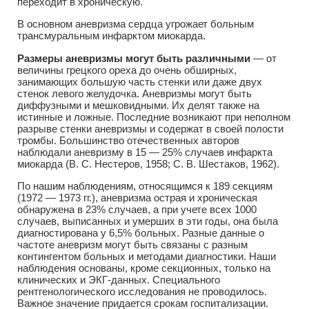
переходит в хроническую.
В основном аневризма сердца угрожает больным
трансмуральным инфарктом миокарда.
Размеры аневризмы могут быть различными
— от
величины грецкого ореха до очень обширных,
занимающих большую часть стенки или даже двух
стенок левого желудочка. Аневризмы могут быть
диффузными и мешковидными. Их делят также на
истинные и ложные. Последние возникают при неполном
разрыве стенки аневризмы и содержат в своей полости
тромбы. Большинство отечественных авторов
наблюдали аневризму в 15 — 25% случаев инфаркта
миокарда (В. С. Нестеров, 1958; С. В. Шестаков, 1962).
По нашим наблюдениям, относящимся к 189 секциям
(1972 — 1973 гг.), аневризма острая и хроническая
обнаружена в 23% случаев, а при учете всех 1000
случаев, выписанных и умерших в эти годы, она была
диагностирована у 6,5% больных. Разные данные о
частоте аневризм могут быть связаны с разным
контингентом больных и методами диагностики. Наши
наблюдения основаны, кроме секционных, только на
клинических и ЭКГ-данных. Специального
рентгенологического исследования не проводилось.
Важное значение придается срокам госпитализации.