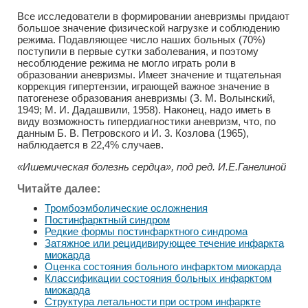
Все исследователи в формировании аневризмы придают
большое значение физической нагрузке и соблюдению
режима. Подавляющее число наших больных (70%)
поступили в первые сутки заболевания, и поэтому
несоблюдение режима не могло играть роли в
образовании аневризмы. Имеет значение и тщательная
коррекция гипертензии, играющей важное значение в
патогенезе образования аневризмы (З. М. Волынский,
1949; М. И. Дадашвили, 1958). Наконец, надо иметь в
виду возможность гипердиагностики аневризм, что, по
данным Б. В. Петровского и И. 3. Козлова (1965),
наблюдается в 22,4% случаев.
«Ишемическая болезнь сердца», под ред. И.Е.Ганелиной
Читайте далее:
Тромбоэмболические осложнения
Постинфарктный синдром
Редкие формы постинфарктного синдрома
Затяжное или рецидивирующее течение инфаркта
миокарда
Оценка состояния больного инфарктом миокарда
Классификации состояния больных инфарктом
миокарда
Структура летальности при остром инфаркте