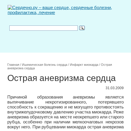
Главная
/
Ишемическая болезнь сердца
/
Инфаркт миокарда
/
Острая
аневризма сердца
Острая аневризма сердца
31.03.2009
Причиной образования аневризмы является
выпячивание некротизированного, потерявшего
способность к сокращению и не могущего противостоять
внутрижелудочковому давлению участка миокарда. Реже
аневризма образуется на месте неокрепшего или старого
рубца, особенно при наличии мелкоочаговых некрозов
вокруг него. При рубцевании миокарда острая аневризма