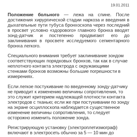
19.01.2011
Положение больного
— лежа на спине. После
достижения хирургической стадии наркоза и введения в
дыхательные пути тубуса бронхоскопа через последний
в просвет условно «здорового» главного бронха вводят
зонд-датчик и постепенно продвигают его до
заклинивания в просвете исследуемого сегментарного
бронха легкого.
Специального внимания требует заклинивание зондом
соответствующих порядковых бронхов, так как в случае
неплотного контакта электрода с окружающими
стенками бронхов возможны большие погрешности в
измерениях.
Если легкое постукивание по введенному зонду-датчику
не приводит к изменению величины сопротивления, то
это служит критерием надлежащей плотности контакта
электродов с тканью; если же при постукивании по зонду
на экране осциллоскопа наблюдается существенное
изменение величины сопротивления, то следует
осторожно изменить положение зонда.
Регистрирующую установку (электроплетизмограф)
включают в электросеть обычно за 5 — 10 мин до