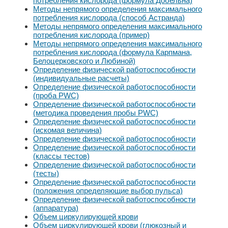
потребления кислорода (формула Добельна)
Методы непрямого определения максимального
потребления кислорода (способ Астранда)
Методы непрямого определения максимального
потребления кислорода (пример)
Методы непрямого определения максимального
потребления кислорода (формула Карпмана,
Белоцерковского и Любиной)
Определение физической работоспособности
(индивидуальные расчеты)
Определение физической работоспособности
(проба PWC)
Определение физической работоспособности
(методика проведения пробы PWC)
Определение физической работоспособности
(искомая величина)
Определение физической работоспособности
Определение физической работоспособности
(классы тестов)
Определение физической работоспособности
(тесты)
Определение физической работоспособности
(положения определяющие выбор пульса)
Определение физической работоспособности
(аппаратура)
Объем циркулирующей крови
Объем циркулирующей крови (глюкозный и