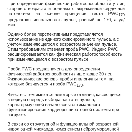
При определении физической работоспособности у лиц
старшего возраста и больных с выраженной сердечной
патологией на основе принципов теста PWC
170
предлагают использовать пульс, равный не 170, а уд/
мин.
Однако более перспективным представляется
использование не единого фиксированного пульса, а с
учетом изменяющегося с возрастом значения пульса.
Этим требованиям отвечает проба PWC. Индекс PWC
расшифровывается как физическая работоспособность
при изменяющемся с возрастом пульсе.
Проба PWC предназначена для определения
физической работоспособности лиц старше 30 лет.
Физиологические основы пробы аналогичны тем, на
которых базируется и проба PWC
.
170
Вместе с тем имеются некоторые отличия, касающиеся
в первую очередь выбора частоты пульса,
характеризующей начало зоны оптимального
функционирования кардиореспираторной системы при
нагрузке.
В связи со структурной и функциональной возрастной
инволюцией миокарда, изменением нейрогуморальной