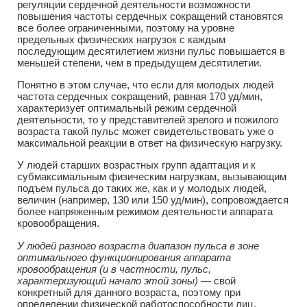
регуляции сердечной деятельности возможности
повышения частоты сердечных сокращений становятся
все более ограниченными, поэтому на уровне
предельных физических нагрузок с каждым
последующим десятилетием жизни пульс повышается в
меньшей степени, чем в предыдущем десятилетии.
Понятно в этом случае, что если для молодых людей
частота сердечных сокращений, равная 170 уд/мин,
характеризует оптимальный режим сердечной
деятельности, то у представителей зрелого и пожилого
возраста такой пульс может свидетельствовать уже о
максимальной реакции в ответ на физическую нагрузку.
У людей старших возрастных групп адаптация и к
субмаксимальным физическим нагрузкам, вызывающим
подъем пульса до таких же, как и у молодых людей,
величин (например, 130 или 150 уд/мин), сопровождается
более напряженным режимом деятельности аппарата
кровообращения.
У людей разного возраста диапазон пульса в зоне
оптимального функционирования аппарата
кровообращения (и в частности, пульс,
характеризующий начало этой зоны)
— свой
конкретный для данного возраста, поэтому при
определении физической работоспособности лиц,