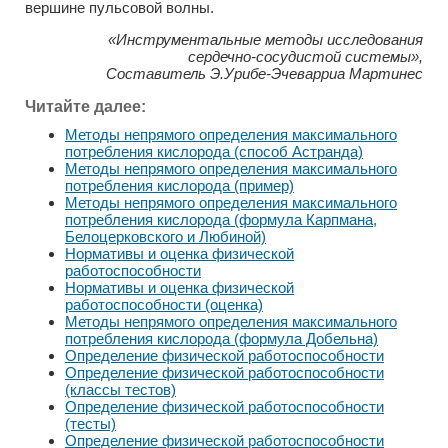
вершине пульсовой волны.
«Инструментальные методы исследования
сердечно-сосудистой системы»,
Составитель Э.Урибе-Эчеварриа Мартинес
Читайте далее:
Методы непрямого определения максимального
потребления кислорода (способ Астранда)
Методы непрямого определения максимального
потребления кислорода (пример)
Методы непрямого определения максимального
потребления кислорода (формула Карпмана,
Белоцерковского и Любиной)
Нормативы и оценка физической
работоспособности
Нормативы и оценка физической
работоспособности (оценка)
Методы непрямого определения максимального
потребления кислорода (формула Добельна)
Определение физической работоспособности
Определение физической работоспособности
(классы тестов)
Определение физической работоспособности
(тесты)
Определение физической работоспособности