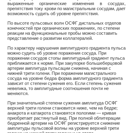
выраженные органические изменения в сосудах,
препятствия току крови по магистральным сосудам, дает
возможность судить об уровне препятствия.
По высоте пульсовых волн ОСФГ дистальных отделов
конечностей при органических поражениях, по степени
реакции на функциональные пробы можно составить
представление о развитии коллатералей.
По характеру нарушения амплитудного градиента пульса
можно судить об уровне поражения сосуда. При
поражении сосудов стопы амплитудный градиент пульса
приближается к норме. При закупорке большеберцовой
артерии амплитуда пульсации снижена, начиная с
нижней трети голени. При поражении магистрального
сосуда на уровне бедра форма амплитудного градиента
зависит от степени сужения его. Если степень сужения
невелика, то амплитудные соотношения почти не
меняются.
При значительной степени сужения амплитуда ОСФГ
верхней трети голени становится ниже, чем на бедре;
анакрота и катакрота становятся пологими — кривая
приобретает растянутый вид. При полной облитерации
бедренной артерии на ОСФГ регистрируется снижение
амплитуды пульсовой волны на уровне верхней трети