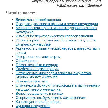
«Функция сердца у здоровых и больных»,
Р.Д.Маршал, Дж.Т.Шеферд
Читайте далее:
Динамика кровообращения
Среднее давление в правом и левом предсердии
Механическая эффективность здорового левого
желудочка
Изменение периферического кровообращения
Рефлекторное повышение венозного тонуса при
физической нагрузке
Активность симпатических нервов к артериолам и
венам
Гипертония и стеноз аорты
Объем крови
Обмен веществ в сердце
Клубочковая фильтрация
Потребление миокардом глюкозы, пируватов,
жирных кислот и кетонов
Почечный кровоток
Структура и функция митохондрий в папиллярных
мышцах левого желудочка
Венозное давление в почках
Сопряжение возбуждения с сокращением
Канальцевая реабсорбция
Функция желудочков