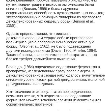
фоне клапанных пороков, вызванных хирургическим
путем, концентрация и вязкость актомиозина были
снижены (Beuson, 1955) и была нарушена
сократительная способность пучков мышечных волокон,
экстрагированных с помощью глицерина из препаратов
декомпенсированных сердец у собак (Benson et al.,
1958).
Однако предположение, что миозин в
декомпенсированном сердце собаки претерпевает
полимеризацию с превращением в менее активную
форму (Olson et al., 1961), не было подтверждено
другими исследованиями (Davis, 1960; Mneller, 1964).
Таким образом, значение изменений сократительных
белков требует дальнейшего выяснения.
Bing и др. (1964) определяли содержание ферментов в
препаратах, исследованных сразу после смерти. В
декомпенсированном сердце наблюдалось значительное
снижение уровня изоцитратной дегидрогеназы, молочной
дегидрогеназы и альдолазы.
Хотя значение этих результатов неопределенное,
возможно все же, что недостаточное содержание
ферментов может с течением времени изменить синтез
сократительных протеинов.