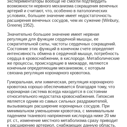
экспериментаторы вообще не смогли подтвердить
возможности нервного механизма сокращения венечных
артерий и считают, что, особенно в патологических
условиях, большее значение имеет недостаточность
расширения венечных сосудов, чем их сужение (Winbury,
Greenej 1952).
Значительно большее значение имеет нервная
регуляция для функции сердечной мышцы, ее
сократительной силы, частоты сердечных сокращений.
Состояние этих функций в конечном счете определяет
интенсивность обмена в сердечной мышце, потребность
сердца в кровоснабжении, в кислороде. Метаболические
же процессы, происходящие в миокарде, являются
конечным определяющим механизмом, с которым
связана регуляция коронарного кровотока.
Гуморальная, или химическая, регуляция коронарного
кровотока хорошо обеспечивается благодаря тому, что
коронарная система всегда находится в состоянии
относительного недостатка кровоснабжения. Гипоксия
является одним из самых сильных раздражителей,
вызывающих расширение коронарных сосудов. При
минимальном уменьшении кровотока, с минимальным
падением тканевого напряжения кислорода ниже 20 мм
рт. ст., изменение местного метаболизма сразу приводит
к расширению артериол, снабжающих данную область.