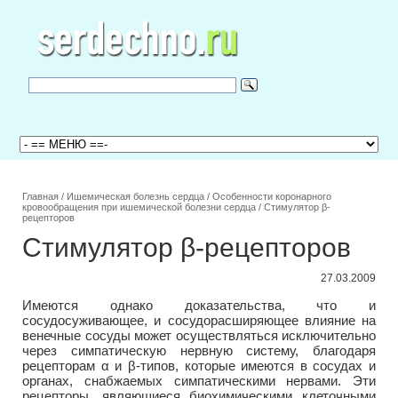
Главная
/
Ишемическая болезнь сердца
/
Особенности коронарного
кровообращения при ишемической болезни сердца
/
Стимулятор β-
рецепторов
Стимулятор β-рецепторов
27.03.2009
Имеются однако доказательства, что и
сосудосуживающее, и сосудорасширяющее влияние на
венечные сосуды может осуществляться исключительно
через симпатическую нервную систему, благодаря
рецепторам α и β-типов, которые имеются в сосудах и
органах, снабжаемых симпатическими нервами. Эти
рецепторы, являющиеся биохимическими клеточными