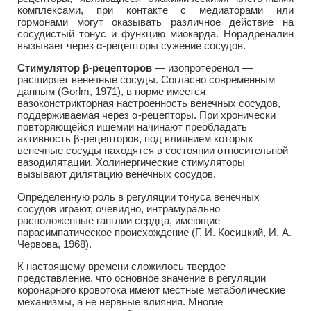
комплексами, при контакте с медиаторами или
гормонами могут оказывать различное действие на
сосудистый тонус и функцию миокарда. Норадреналин
вызывает через α-рецепторы сужение сосудов.
Стимулятор β-рецепторов
— изопротеренол —
расширяет венечные сосуды. Согласно современным
данным (Gorlm, 1971), в норме имеется
вазоконстрикторная настроенность венечных сосудов,
поддерживаемая через α-рецепторы. При хронически
повторяющейся ишемии начинают преобладать
активность β-peцепторов, под влиянием которых
венечные сосуды находятся в состоянии относительной
вазодилятации. Холинергические стимуляторы
вызывают дилятацию венечных сосудов.
Определенную роль в регуляции тонуса венечных
сосудов играют, очевидно, интрамурально
расположенные ганглии сердца, имеющие
парасимпатическое происхождение (Г, И. Косицкий, И. А.
Червова, 1968).
К настоящему времени сложилось твердое
представление, что основное значение в регуляции
коронарного кровотока имеют местные метаболические
механизмы, а не нервные влияния. Многие