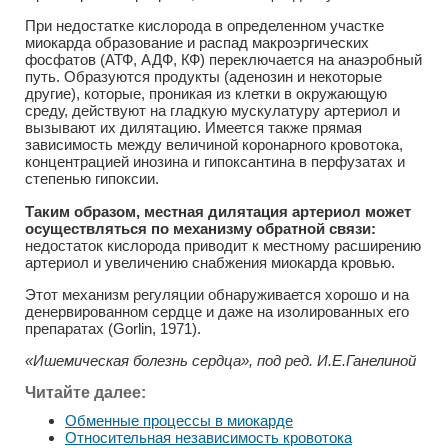
При недостатке кислорода в определенном участке
миокарда образование и распад макроэргических
фосфатов (АТФ, АДФ, КФ) переключается на анаэробный
путь. Образуются продукты (аденозин и некоторые
другие), которые, проникая из клетки в окружающую
среду, действуют на гладкую мускулатуру артериол и
вызывают их дилятацию. Имеется также прямая
зависимость между величиной коронарного кровотока,
концентрацией инозина и гипоксантина в перфузатах и
степенью гипоксии.
Таким образом, местная дилятация артериол может
осуществляться по механизму обратной связи:
недостаток кислорода приводит к местному расширению
артериол и увеличению снабжения миокарда кровью.
Этот механизм регуляции обнаруживается хорошо и на
денервированном сердце и даже на изолированных его
препаратах (Gorlin, 1971).
«Ишемическая болезнь сердца», под ред. И.Е.Ганелиной
Читайте далее:
Обменные процессы в миокарде
Относительная независимость кровотока