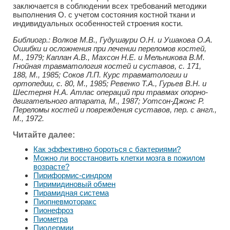
заключается в соблюдении всех требований методики
выполнения О. с учетом состояния костной ткани и
индивидуальных особенностей строения кости.
Библиогр.: Волков М.В., Гудушаури О.Н. и Ушакова О.А.
Ошибки и осложнения при лечении переломов костей,
М., 1979; Каплан А.В., Махсон Н.Е. и Мельникова В.М.
Гнойная травматология костей и суставов, с. 171,
188, М., 1985; Соков Л.П. Курс травматологии и
ортопедии, с. 80, М., 1985; Ревенко Т.А., Гурьев В.Н. и
Шестерня Н.А. Атлас операций при травмах опорно-
двигательного аппарата, М., 1987; Уотсон-Джонс Р.
Переломы костей и повреждения суставов, пер. с англ.,
М., 1972.
Читайте далее:
Как эффективно бороться с бактериями?
Можно ли восстановить клетки мозга в пожилом
возрасте?
Пириформис-синдром
Пиримидиновый обмен
Пирамидная система
Пиопневмоторакс
Пионефроз
Пиометра
Пиодермии