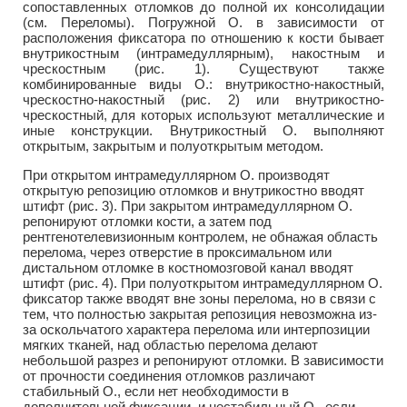
сопоставленных отломков до полной их консолидации
(см. Переломы). Погружной О. в зависимости от
расположения фиксатора по отношению к кости бывает
внутрикостным (интрамедуллярным), накостным и
чрескостным (рис. 1). Существуют также
комбинированные виды О.: внутрикостно-накостный,
чрескостно-накостный (рис. 2) или внутрикостно-
чрескостный, для которых используют металлические и
иные конструкции. Внутрикостный О. выполняют
открытым, закрытым и полуоткрытым методом.
При открытом интрамедуллярном О. производят
открытую репозицию отломков и внутрикостно вводят
штифт (рис. 3). При закрытом интрамедуллярном О.
репонируют отломки кости, а затем под
рентгенотелевизионным контролем, не обнажая область
перелома, через отверстие в проксимальном или
дистальном отломке в костномозговой канал вводят
штифт (рис. 4). При полуоткрытом интрамедуллярном О.
фиксатор также вводят вне зоны перелома, но в связи с
тем, что полностью закрытая репозиция невозможна из-
за оскольчатого характера перелома или интерпозиции
мягких тканей, над областью перелома делают
небольшой разрез и репонируют отломки. В зависимости
от прочности соединения отломков различают
стабильный О., если нет необходимости в
дополнительной фиксации, и нестабильный О., если