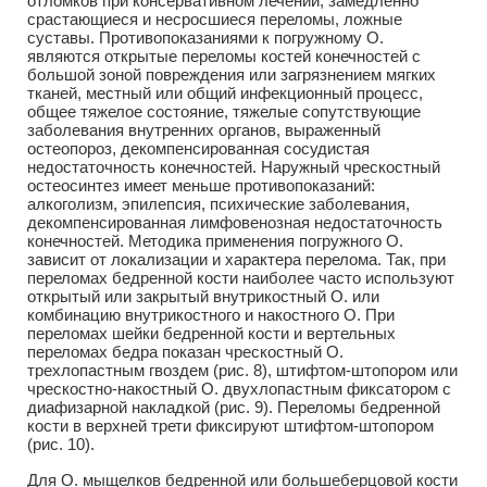
отломков при консервативном лечении, замедленно
срастающиеся и несросшиеся переломы, ложные
суставы. Противопоказаниями к погружному О.
являются открытые переломы костей конечностей с
большой зоной повреждения или загрязнением мягких
тканей, местный или общий инфекционный процесс,
общее тяжелое состояние, тяжелые сопутствующие
заболевания внутренних органов, выраженный
остеопороз, декомпенсированная сосудистая
недостаточность конечностей. Наружный чрескостный
остеосинтез имеет меньше противопоказаний:
алкоголизм, эпилепсия, психические заболевания,
декомпенсированная лимфовенозная недостаточность
конечностей. Методика применения погружного О.
зависит от локализации и характера перелома. Так, при
переломах бедренной кости наиболее часто используют
открытый или закрытый внутрикостный О. или
комбинацию внутрикостного и накостного О. При
переломах шейки бедренной кости и вертельных
переломах бедра показан чрескостный О.
трехлопастным гвоздем (рис. 8), штифтом-штопором или
чрескостно-накостный О. двухлопастным фиксатором с
диафизарной накладкой (рис. 9). Переломы бедренной
кости в верхней трети фиксируют штифтом-штопором
(рис. 10).
Для О. мыщелков бедренной или большеберцовой кости