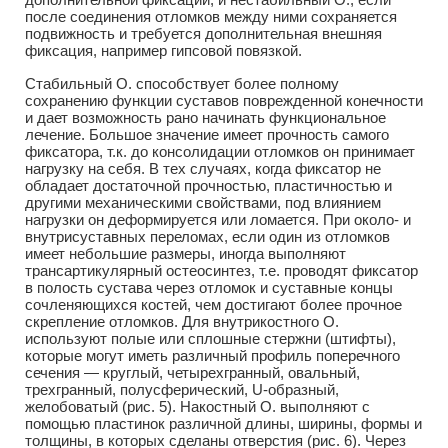
после соединения отломков между ними сохраняется
подвижность и требуется дополнительная внешняя
фиксация, например гипсовой повязкой.
Стабильный О. способствует более полному
сохранению функции суставов поврежденной конечности
и дает возможность рано начинать функциональное
лечение. Большое значение имеет прочность самого
фиксатора, т.к. до консолидации отломков он принимает
нагрузку на себя. В тех случаях, когда фиксатор не
обладает достаточной прочностью, пластичностью и
другими механическими свойствами, под влиянием
нагрузки он деформируется или ломается. При около- и
внутрисуставных переломах, если один из отломков
имеет небольшие размеры, иногда выполняют
трансартикулярный остеосинтез, т.е. проводят фиксатор
в полость сустава через отломок и суставные концы
сочленяющихся костей, чем достигают более прочное
скрепление отломков. Для внутрикостного О.
используют полые или сплошные стержни (штифты),
которые могут иметь различный профиль поперечного
сечения — круглый, четырехгранный, овальный,
трехгранный, полусферический, U-образный,
желобоватый (рис. 5). Накостный О. выполняют с
помощью пластинок различной длины, ширины, формы и
толщины, в которых сделаны отверстия (рис. 6). Через