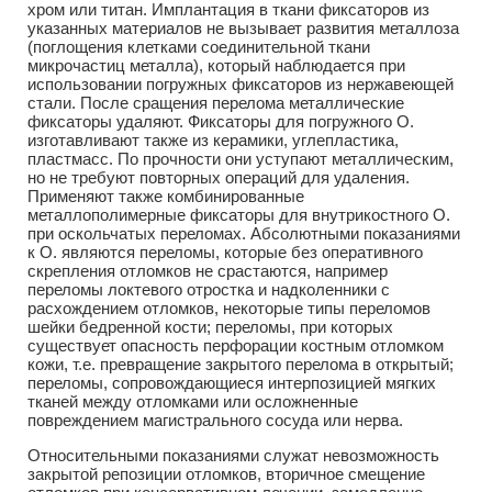
хром или титан. Имплантация в ткани фиксаторов из
указанных материалов не вызывает развития металлоза
(поглощения клетками соединительной ткани
микрочастиц металла), который наблюдается при
использовании погружных фиксаторов из нержавеющей
стали. После сращения перелома металлические
фиксаторы удаляют. Фиксаторы для погружного О.
изготавливают также из керамики, углепластика,
пластмасс. По прочности они уступают металлическим,
но не требуют повторных операций для удаления.
Применяют также комбинированные
металлополимерные фиксаторы для внутрикостного О.
при оскольчатых переломах. Абсолютными показаниями
к О. являются переломы, которые без оперативного
скрепления отломков не срастаются, например
переломы локтевого отростка и надколенники с
расхождением отломков, некоторые типы переломов
шейки бедренной кости; переломы, при которых
существует опасность перфорации костным отломком
кожи, т.е. превращение закрытого перелома в открытый;
переломы, сопровождающиеся интерпозицией мягких
тканей между отломками или осложненные
повреждением магистрального сосуда или нерва.
Относительными показаниями служат невозможность
закрытой репозиции отломков, вторичное смещение