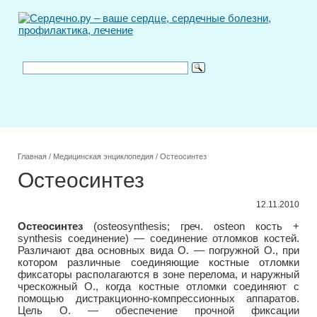
Главная
/
Медицинская энциклопедия
/
Остеосинтез
Остеосинтез
12.11.2010
Остеосинтез
(osteosynthesis; греч. osteon кость +
synthesis соединение) — соединение отломков костей.
Различают два основных вида О. — погружной О., при
котором различные соединяющие костные отломки
фиксаторы располагаются в зоне перелома, и наружный
чрескожный О., когда костные отломки соединяют с
помощью дистракционно-компрессионных аппаратов.
Цель О. — обеспечение прочной фиксации