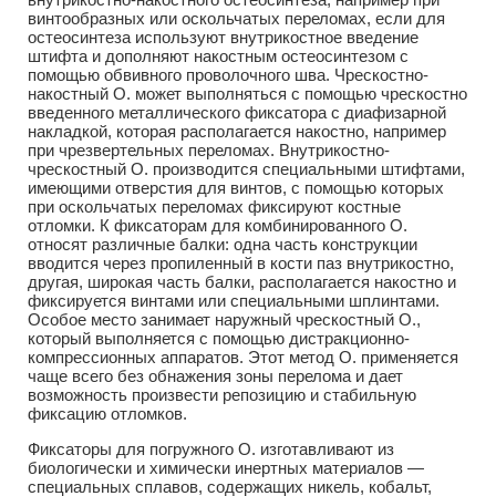
винтообразных или оскольчатых переломах, если для
остеосинтеза используют внутрикостное введение
штифта и дополняют накостным остеосинтезом с
помощью обвивного проволочного шва. Чрескостно-
накостный О. может выполняться с помощью чрескостно
введенного металлического фиксатора с диафизарной
накладкой, которая располагается накостно, например
при чрезвертельных переломах. Внутрикостно-
чрескостный О. производится специальными штифтами,
имеющими отверстия для винтов, с помощью которых
при оскольчатых переломах фиксируют костные
отломки. К фиксаторам для комбинированного О.
относят различные балки: одна часть конструкции
вводится через пропиленный в кости паз внутрикостно,
другая, широкая часть балки, располагается накостно и
фиксируется винтами или специальными шплинтами.
Особое место занимает наружный чрескостный О.,
который выполняется с помощью дистракционно-
компрессионных аппаратов. Этот метод О. применяется
чаще всего без обнажения зоны перелома и дает
возможность произвести репозицию и стабильную
фиксацию отломков.
Фиксаторы для погружного О. изготавливают из
биологически и химически инертных материалов —
специальных сплавов, содержащих никель, кобальт,