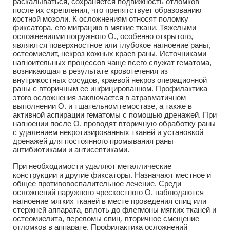
раскалываться, сохраняется подвижность отломков
после их скрепления, что препятствует образованию
костной мозоли. К осложнениям относят поломку
фиксатора, его миграцию в мягкие ткани. Тяжелыми
осложнениями погружного О., особенно открытого,
являются поверхностное или глубокое нагноение раны,
остеомиелит, некроз кожных краев раны. Источниками
нагноительных процессов чаще всего служат гематома,
возникающая в результате кровотечения из
внутрикостных сосудов, краевой некроз операционной
раны с вторичным ее инфицированном. Профилактика
этого осложнения заключается в атравматичном
выполнении О. и тщательном гемостазе, а также в
активной аспирации гематомы с помощью дренажей. При
нагноении после О. проводят вторичную обработку раны
с удалением некротизированных тканей и установкой
дренажей для постоянного промывания раны
антибиотиками и антисептиками.
При необходимости удаляют металлические
конструкции и другие фиксаторы. Назначают местное и
общее противовоспалительное лечение. Среди
осложнений наружного чрескостного О. наблюдаются
нагноение мягких тканей в месте проведения спиц или
стержней аппарата, вплоть до флегмоны мягких тканей и
остеомиелита, переломы спиц, вторичное смещение
отломков в аппарате. Профилактика осложнений