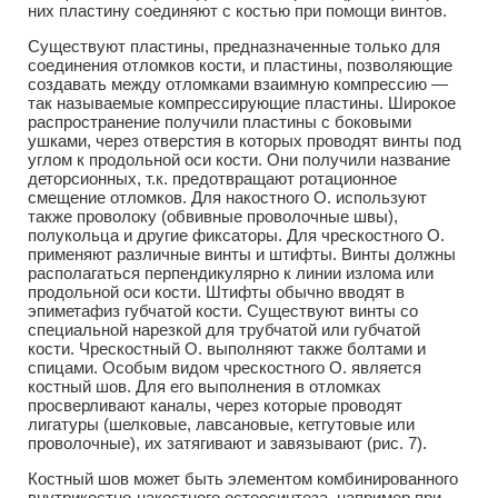
них пластину соединяют с костью при помощи винтов.
Существуют пластины, предназначенные только для
соединения отломков кости, и пластины, позволяющие
создавать между отломками взаимную компрессию —
так называемые компрессирующие пластины. Широкое
распространение получили пластины с боковыми
ушками, через отверстия в которых проводят винты под
углом к продольной оси кости. Они получили название
деторсионных, т.к. предотвращают ротационное
смещение отломков. Для накостного О. используют
также проволоку (обвивные проволочные швы),
полукольца и другие фиксаторы. Для чрескостного О.
применяют различные винты и штифты. Винты должны
располагаться перпендикулярно к линии излома или
продольной оси кости. Штифты обычно вводят в
эпиметафиз губчатой кости. Существуют винты со
специальной нарезкой для трубчатой или губчатой
кости. Чрескостный О. выполняют также болтами и
спицами. Особым видом чрескостного О. является
костный шов. Для его выполнения в отломках
просверливают каналы, через которые проводят
лигатуры (шелковые, лавсановые, кетгутовые или
проволочные), их затягивают и завязывают (рис. 7).
Костный шов может быть элементом комбинированного
внутрикостно-накостного остеосинтеза, например при