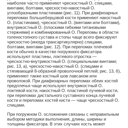
наиболее часто применяют чрескостный О. спицами,
винтами, болтами, чрескостно-накостный О.
углообразными пластинами (рис. 11). При диафизарных
переломах большеберцовой кости применяют накостный
О. (пластинами), чрескостный О. (винтами или болтами),
внутрикостный О. (плоскими гибкими титановыми
стержнями) и комбинированный О. Переломы в области
голеностопного сустава и стопы чаще всего фиксируют
чрескостно (иногда трансартикулярно) спицами,
болтами, винтами (рис. 12). При переломах плечевой
кости обычно в качестве погружного фиксатора
используют пластины, локтевого отростка —
чрескостно-внутрикостный О. (специальными винтами;
рис. 13, а), чрескостно-накостный О. (спицами и
стягивающей 8-образной проволочной петлей; рис. 13, б),
применяют также костный шов лавсаном или
проволокой. При диафизарных переломах обеих костей
предплечья чаще используют внутрикостный О.
локтевой кости, накостный О. пластиной лучевой кости,
при переломах дистального суставного конца лучевой
кости и переломах костей кисти — чаще чрескостный О.
спицами.
При погружном О. осложнения связаны с неправильным
выбором методики выполнения, длины, ширины и
толщины фиксатора. В этих случаях кость может