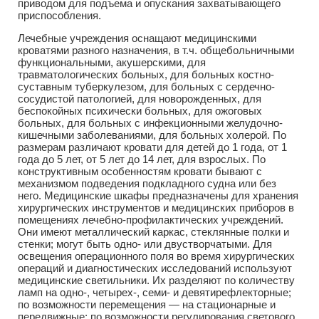
приводом для подъема и опускания захватывающего
приспособления.
Лечебные учреждения оснащают медицинскими
кроватями разного назначения, в т.ч. общебольничными
функциональными, акушерскими, для
травматологических больных, для больных костно-
суставным туберкулезом, для больных с сердечно-
сосудистой патологией, для новорожденных, для
беспокойных психически больных, для ожоговых
больных, для больных с инфекционными желудочно-
кишечными заболеваниями, для больных холерой. По
размерам различают кровати для детей до 1 года, от 1
года до 5 лет, от 5 лет до 14 лет, для взрослых. По
конструктивным особенностям кровати бывают с
механизмом подведения подкладного судна или без
него. Медицинские шкафы предназначены для хранения
хирургических инструментов и медицинских приборов в
помещениях лечебно-профилактических учреждений.
Они имеют металлический каркас, стеклянные полки и
стенки; могут быть одно- или двустворчатыми. Для
освещения операционного поля во время хирургических
операций и диагностических исследований используют
медицинские светильники. Их разделяют по количеству
ламп на одно-, четырех-, семи- и девятирефлекторные;
по возможности перемещения — на стационарные и
передвижные; по возможности регулирования светового