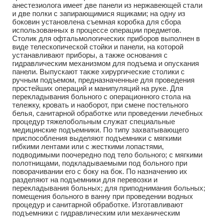
анестезиолога имеет две панели из нержавеющей стали
и две полки с запирающимися ящиками; на одну из
боковин установлена съемная коробка для сбора
использованных в процессе операции предметов.
Столик для офтальмологических приборов выполнен в
виде телескопической стойки и панели, на которой
устанавливают приборы, а также основания с
гидравлическим механизмом для подъема и опускания
панели. Выпускают также хирургические столики с
ручным подъемом, предназначенные для проведения
простейших операций и манипуляций на руке. Для
перекладывания больного с операционного стола на
тележку, кровать и наоборот, при смене постельного
белья, санитарной обработке или проведении лечебных
процедур тяжелобольным служат специальные
медицинские подъемники. По типу захватывающего
приспособления выделяют подъемники с мягкими
гибкими лентами или с жесткими лопастями,
подводимыми поочередно под тело больного; с мягкими
полотнищами, подкладываемыми под больного при
поворачивании его с боку на бок. По назначению их
разделяют на подъемники для перевозки и
перекладывания больных; для приподнимания больных;
помещения больного в ванну при проведении водных
процедур и санитарной обработке. Изготавливают
подъемники с гидравлическим или механическим