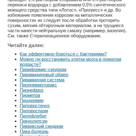
перекиси водорода с добавлением 0,5% синтетического
моющего средства типа «Лотос», «Прогресс» и др. Во
избежание появления коррозии на металлических
поверхностях их следует после обработки протереть
сухим, мягким обтирочным материалом, а на трущиеся
части нанести нейтральную смазку (например, вазелин).
См. также Стерилизационное оборудование.
Читайте далее:
Как эффективно бороться с бактериями?
Можно ли восстановить клетки мозга в пожилом
возрасте?
Пириформис-синдром
Пиримидиновый обмен
Пирамидная система
Пиопневмоторакс
Пионефроз
Пиометра
Пиодермии
Пилоростеноз
Пилороспазм
Пилефлебит
Пикнолепсия
Пиквикский синдром
Пика болезнь