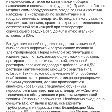
и переносные, а также на кипятильники общего
назначения и специальные (судовые). Правила работы с
медицинским оборудованием, ухода за ним и хранения
изложены в инструкциях по эксплуатации и в
государственных стандартах. До ввода в эксплуатацию
изделия, как правило, хранят в закрытых помещениях с
естественной вентиляцией при температуре
окружающего воздуха от 5 до 40° и относительной
влажности 80%.
Воздух помещений не должен содержать примесей,
вызывающих коррозию и разрушающих изоляцию
электропроводов. Перед началом эксплуатации с
изделия удаляют консервирующие смазки и составы,
протирают поверхности салфеткой, смоченной
раствором перекиси водорода с добавлением 0,5%
раствора синтетического моющего средства типа
«Лотос». Техническое обслуживание М.о., особенно
снабженного электронными или микропроцессорными
блоками управления, должно производиться
квалифицированным, специально обученным
персоналом в соответствии со стандартом «Система
технического обслуживания и ремонта медицинской
техники. Основные положения». Необходимо ежедневно
очищать М.о. от пыли и грязи, осматривать
трубопроводы и гидросистемы. Дезинфекцию М.о.
проводят 1% раствором хлорамина или 3% раствором