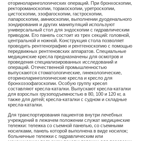
оториноларингологических операций. При бронхоскопии,
ректороманоскопии, торакоскопии, уретроскопии,
цистоскопии, эзофагоскопии, гастроскопии,
лапароскопии, амниоскопии, выполнении дуоденального
зондирования и других манипуляций используют
универсальный стол для эндоскопии с гидравлическим
приводом. Его панель состоит из трех секций: головной,
центральной и ножной. Конструкция стола позволяет
проводить рентгенографию и рентгеноскопию с помощью
передвижных рентгеновских аппаратов. Специальные
медицинские кресла предназначены для осмотров и
проведения специализированных исследований и
операций. Отечественной промышленностью
выпускаются стоматологические, гинекологические,
оториноларингологические кресла и кресло для
бронхоэзофагоскопии. Особую группу кресел
составляют кресла-каталки. Выпускают кресла-каталки
для взрослых грузоподъемностью в 80, 100 и 120 кг, а
также для детей; кресла-каталки с судном и складные
кресла-каталки.
Для транспортирования пациентов внутри лечебных
учреждений в лежачем положении служат медицинские
тележки: тележка со съемной панелью, со съемными
носилками, панель которой выполнена в виде носилок;
больничные тележки с гидравлическим или