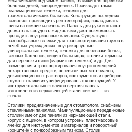
механическим подъемом панели; тележки для перевозки
больных детей, новорожденных. Производят также
реанимационные тележки, тележки для
травматологических больных. Конструкция последних
позволяет производить рентгенографию, накладывать
шины на нижние конечности. Панель для руки и штанга-
держатель сосудов с жидкостями дают возможность
проводить внутривенные вливания. Существуют
разнообразные тележки для транспортирования грузов в
лечебных учреждениях: внутрикорпусные
универсальные тележки, тележки для перевозки белья,
газовых баллонов, пищи в больницах; столики-термосы
для перевозки пищи (мармитная тележка) и др. Для
размещения и транспортирования внутри помещений
лекарственных средств, перевязочных материалов,
дезинфекционных растворов, инструментов и приборов
служат столики из унифицированных конструкций. У
инструментальных столиков верхняя панель
изготовлена из нержавеющей стали, нижняя — из
стекла.
Столики, предназначенные для стоматолога, снабжены
стеклянными панелями. Манипуляционные передвижные
столики имеют две панели из нержавеющей стали,
корпус с ящиком, в котором устроены пластмассовые
ячейки для инструментов и материалов и поворотный
кронштейн с почкообразным тазиком. Столик