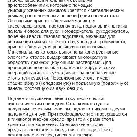
приспособлениями, которые с помощью
унифицированных зажимов крепятся к металлическим
рейкам, расположенным по периферии панели стола.
Основными приспособлениями являются
кассетодержатель, наркозная дуга, подголовник, штатив,
панель и опора для руки, ногодержатель, рукодержатель,
почечный валик, тазовая подставка, механизм для
вытяжения нижних конечностей, упор для промежности,
приспособление для репозиции позвоночника.
Материалы, из которых выполнены конструктивные
элементы столов, выдерживают многократную
обработку дезинфицирующими растворами. Для
проведения перевязок и несложных хирургических
операций пациентов укладывают на перевязочные
столы или кушетки. Перевязочные столы имеют
стационарную (неподвижную) и подъемную (подвижную)
панель, состоящую из двух секций.
Подъем и опускание панели осуществляются
гидравлическим приводом. Стол комплектуется
надувным почечным валиком, подлокотниками и двумя
панелями для рук. При необходимости он превращается
в гинекологическое кресло; при этом к раме стола
крепятся подколенники. Специальные столы
предназначены для проведения ортопедических,
офтальмологических, гинекологических,