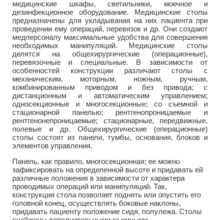
медицинские шкафы, светильники, моечное и
дезинфекционное оборудование. Медицинские столы
предназначены для укладывания на них пациента при
проведении ему операций, перевязок и др. Они создают
медперсоналу максимальные удобства для совершения
необходимых манипуляций. Медицинские столы
делятся на общехирургические (операционные),
перевязочные и специальные. В зависимости от
особенностей конструкции различают столы с
механическим, моторным, ножным, ручным,
комбинированным приводом и без привода; с
дистанционным и автоматическим управлением;
односекционные и многосекционные; со съемной и
стационарной панелью; рентгенопроницаемые и
рентгенонепроницаемые; стационарные, передвижные,
полевые и др. Общехирургические (операционные)
столы состоят из панели, тумбы, основания, блоков и
элементов управления.
Панель, как правило, многосекционная; ее можно
зафиксировать на определенной высоте и придавать ей
различные положения в зависимости от характера
проводимых операций или манипуляций. Так,
конструкция стола позволяет поднять или опустить его
головной конец, осуществлять боковые наклоны,
придавать пациенту положение сидя, полулежа. Столы
снабжены дополнительными съемными