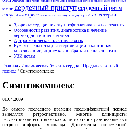
ожирение
онкология
питание
питомец
рассеянный склероз
рыбий жир
сердечные
сердечный приступ
сердечный ритм
волокна
сосуды
стресс
холестерин
соя
тофу
трансплантация сердца
тромб
Здоровье сердца: почему профилактика важнее лечения
Особенности развития, диагностика и лечение
дермоидной кисты яичника
Артроскопическая пластика связок
Бумажные пакеты для стерилизации и картонная
упаковка в медицине: как выбрать и не переплатить
УЗИ детям
Главная
/
Ишемическая болезнь сердца
/
Предынфарктный
период
/
Симптокомплекс
Симптокомплекс
01.04.2009
До самого последнего времени предынфарктный период
выделялся ретроспективно. Многие клиницисты
рассматривали его только как один из этапов развивающегося
острого инфаркта миокарда. Достижения современной