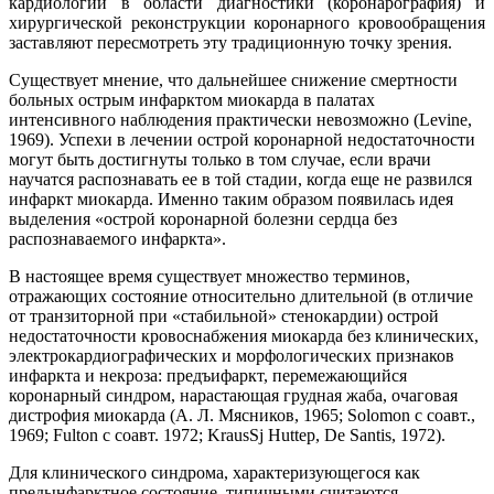
кардиологии в области диагностики (коронарография) и
хирургической реконструкции коронарного кровообращения
заставляют пересмотреть эту традиционную точку зрения.
Существует мнение, что дальнейшее снижение смертности
больных острым инфарктом миокарда в палатах
интенсивного наблюдения практически невозможно (Levine,
1969). Успехи в лечении острой коронарной недостаточности
могут быть достигнуты только в том случае, если врачи
научатся распознавать ее в той стадии, когда еще не развился
инфаркт миокарда. Именно таким образом появилась идея
выделения «острой коронарной болезни сердца без
распознаваемого инфаркта».
В настоящее время существует множество терминов,
отражающих состояние относительно длительной (в отличие
от транзиторной при «стабильной» стенокардии) острой
недостаточности кровоснабжения миокарда без клинических,
электрокардиографических и морфологических признаков
инфаркта и некроза: предъифаркт, перемежающийся
коронарный синдром, нарастающая грудная жаба, очаговая
дистрофия миокарда (А. Л. Мясников, 1965; Solomon с соавт.,
1969; Fulton с соавт. 1972; KrausSj Huttep, De Santis, 1972).
Для клинического синдрома, характеризующегося как
предынфарктное состояние, типичными считаются