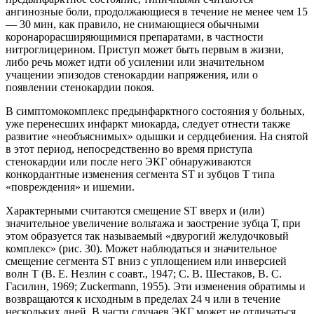
ангинозные боли, продолжающиеся в течение не менее чем 15
— 30 мин, как правило, не снимающиеся обычными
коронарорасширяющимися препаратами, в частности
нитроглицерином. Приступ может быть первым в жизни,
либо речь может идти об усилении или значительном
учащении эпизодов стенокардии напряжения, или о
появлении стенокардии покоя.
В симптомокомплекс предынфарктного состояния у больных,
уже перенесших инфаркт миокарда, следует отнести также
развитие «необъяснимых» одышки и сердцебиения. На снятой
в этот период, непосредственно во время приступа
стенокардии или после него ЭКГ обнаруживаются
конкордантные изменения сегмента ST и зубцов Т типа
«повреждения» и ишемии.
Характерными считаются смещение ST вверх и (или)
значительное увеличение вольтажа и заострение зубца Т, при
этом образуется так называемый «двурогий желудочковый
комплекс» (рис. 30). Может наблюдаться и значительное
смещение сегмента ST вниз с уплощением или инверсией
волн Т (В. Е. Незлин с соавт., 1947; С. В. Шестаков, В. С.
Гасилин, 1969; Zuckermann, 1955). Эти изменения обратимы и
возвращаются к исходным в пределах 24 ч или в течение
нескольких дней. В части случаев ЭКГ может не отличаться