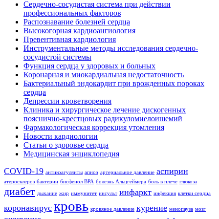
Сердечно-сосудистая система при действии
профессиональных факторов
Распознавание болезней сердца
Высокогорная кардиоангиология
Превентивная кардиология
Инструментальные методы исследования сердечно-
сосудистой системы
Функция сердца у здоровых и больных
Коронарная и миокардиальная недостаточность
Бактериальный эндокардит при врожденных пороках
сердца
Депрессии кроветворения
Клиника и хирургическое лечение дискогенных
пояснично-крестцовых радикуломиелоишемий
Фармакологическая коррекция утомления
Новости кардиологии
Статьи о здоровье сердца
Медицинская энциклопедия
COVID-19
аспирин
антикоагулянты
апноэ
артериальное давление
атеросклероз
бактерии
бисфенол BPA
болезнь Альцгеймера
боль в плече
глюкоза
диабет
инфаркт
дыхание
жир
иммунитет
инсульт
инфекция
клетки сердца
кровь
коронавирус
курение
кровяное давление
менопауза
мозг