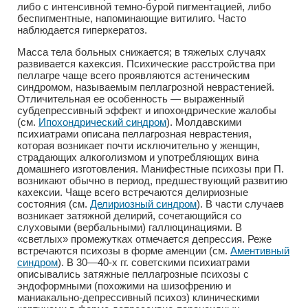
либо с интенсивной темно-бурой пигментацией, либо
беспигментные, напоминающие витилиго. Часто
наблюдается гиперкератоз.
Масса тела больных снижается; в тяжелых случаях
развивается кахексия. Психические расстройства при
пеллагре чаще всего проявляются астеническим
синдромом, называемым пеллагрозной неврастенией.
Отличительная ее особенность — выраженный
субдепрессивный эффект и ипохондрические жалобы
(см.
Ипохондрический синдром
). Молдавскими
психиатрами описана пеллагрозная неврастения,
которая возникает почти исключительно у женщин,
страдающих алкоголизмом и употребляющих вина
домашнего изготовления. Манифестные психозы при П.
возникают обычно в период, предшествующий развитию
кахексии. Чаще всего встречаются делириозные
состояния (см.
Делириозный синдром
). В части случаев
возникает затяжной делирий, сочетающийся со
слуховыми (вербальными) галлюцинациями. В
«светлых» промежутках отмечается депрессия. Реже
встречаются психозы в форме аменции (см.
Аментивный
синдром
). В 30—40-х гг. советскими психиатрами
описывались затяжные пеллагрозные психозы с
эндоформными (похожими на шизофрению и
маниакально-депрессивный психоз) клиническими