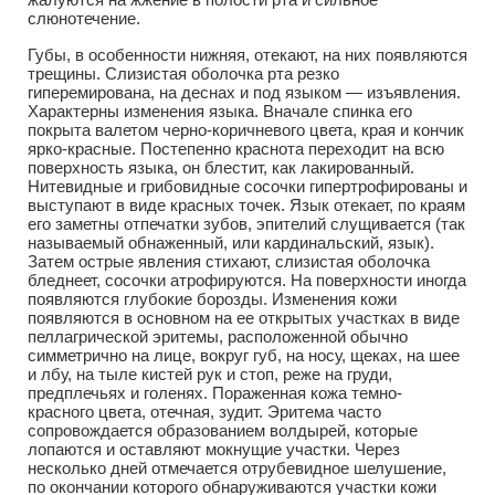
слюнотечение.
Губы, в особенности нижняя, отекают, на них появляются
трещины. Слизистая оболочка рта резко
гиперемирована, на деснах и под языком — изъявления.
Характерны изменения языка. Вначале спинка его
покрыта валетом черно-коричневого цвета, края и кончик
ярко-красные. Постепенно краснота переходит на всю
поверхность языка, он блестит, как лакированный.
Нитевидные и грибовидные сосочки гипертрофированы и
выступают в виде красных точек. Язык отекает, по краям
его заметны отпечатки зубов, эпителий слущивается (так
называемый обнаженный, или кардинальский, язык).
Затем острые явления стихают, слизистая оболочка
бледнеет, сосочки атрофируются. На поверхности иногда
появляются глубокие борозды. Изменения кожи
появляются в основном на ее открытых участках в виде
пеллагрической эритемы, расположенной обычно
симметрично на лице, вокруг губ, на носу, щеках, на шее
и лбу, на тыле кистей рук и стоп, реже на груди,
предплечьях и голенях. Пораженная кожа темно-
красного цвета, отечная, зудит. Эритема часто
сопровождается образованием волдырей, которые
лопаются и оставляют мокнущие участки. Через
несколько дней отмечается отрубевидное шелушение,
по окончании которого обнаруживаются участки кожи