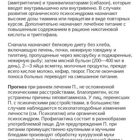
(амитриптилин) и транквилизаторами (сибазон), которые
вводят внутримышечно или внутривенно. В случаях
развития органического психосиндрома назначают
высокие дозы тиамина или пирацетам в виде повторных
курсов. Дополнительно назначают лечебное питание с
повышенным содержанием в рационе никотиновой
кислоты и триптофана.
Сначала назначают белковую диету без хлеба,
включающую печень, почки, нежирную говядину и
телятину, пропущенные через мясорубку и поджаренные,
нежирную рыбу; затем мясной бульон (200—400 мл в
день), 2—3 яйца всмятку, молочные продукты, прежде
всего кислое молоко, кефир, творог. После окончания
поноса больных переводят на смешанное питание.
Прогноз
при раннем лечении П., не осложненной
психическими расстройствами, благоприятен, если
устранены причины гиповитаминоза. У лиц, перенесших
П. с психическими расстройствами, в большинстве
случаев наблюдаются психопатоподобные изменения
личности (см. Психопатии) или органический
психосиндром. Профилактика состоит в разнообразии
употребляемой пищи. Для предупреждения П. при
питании преимущественно крупяными и мучными
блюдами производят обработку кукурузной муки
известковой водой (освобождение связанной формы