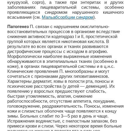
кукурузой, сорго), а также при энтеритах и других
заболеваниях пищеварительной системы, особенно
проявляющихся синдромом нарушенного кишечного
всасывания (см.
Мальабсорбции синдром
).
Патогенез
П. связан с нарушением окислительно-
восстановительных процессов в организме вследствие
снижения активности кодегидраз I и II, простетической
группой которых является никотиновая кислота. В
результате во всех органах и тканях развиваются
дистрофические процессы с исходом в атрофию.
Морфологически наиболее выраженные изменения
обнаруживаются в эпителиальных тканях (особенно в
коже), в органах пищеварительной системы и в ц.н.с.
Клинические проявления П. многообразны и могут
сочетаться с признаками других гиповитаминозов.
Характерны дерматит, язвы в полости рта, поносы и
психические расстройства (у детей — деменция). Их
появлению у взрослых предшествуют слабость,
быстрая утомляемость, апатия, снижение
работоспособности, отсутствие аппетита, похудание,
головокружение, раздражительность. Поносы, изменения
кожи и слизистых оболочек чаще появляются к концу
зимы. Больных слабит по 3—5 раз в день и чаще.
Испражнения водянистые, с гнилостным запахом, без
примеси крови и слизи. Через некоторое время больные
жалуются на жжение в полости рта и сильное