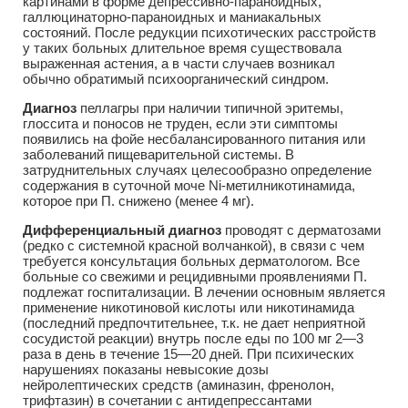
картинами в форме депрессивно-параноидных,
галлюцинаторно-параноидных и маниакальных
состояний. После редукции психотических расстройств
у таких больных длительное время существовала
выраженная астения, а в части случаев возникал
обычно обратимый психоорганический синдром.
Диагноз
пеллагры при наличии типичной эритемы,
глоссита и поносов не труден, если эти симптомы
появились на фойе несбалансированного питания или
заболеваний пищеварительной системы. В
затруднительных случаях целесообразно определение
содержания в суточной моче Ni-метилникотинамида,
которое при П. снижено (менее 4 мг).
Дифференциальный диагноз
проводят с дерматозами
(редко с системной красной волчанкой), в связи с чем
требуется консультация больных дерматологом. Все
больные со свежими и рецидивными проявлениями П.
подлежат госпитализации. В лечении основным является
применение никотиновой кислоты или никотинамида
(последний предпочтительнее, т.к. не дает неприятной
сосудистой реакции) внутрь после еды по 100 мг 2—3
раза в день в течение 15—20 дней. При психических
нарушениях показаны невысокие дозы
нейролептических средств (аминазин, френолон,
трифтазин) в сочетании с антидепрессантами