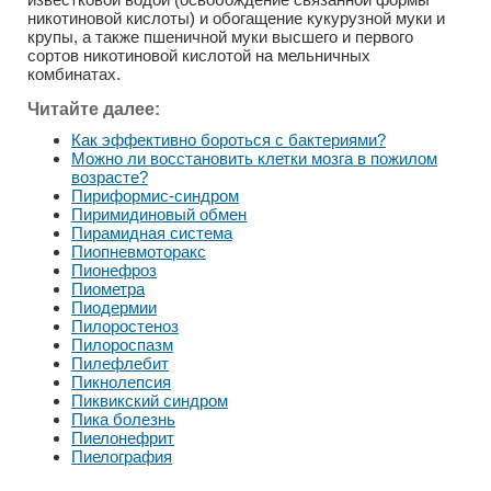
никотиновой кислоты) и обогащение кукурузной муки и
крупы, а также пшеничной муки высшего и первого
сортов никотиновой кислотой на мельничных
комбинатах.
Читайте далее:
Как эффективно бороться с бактериями?
Можно ли восстановить клетки мозга в пожилом
возрасте?
Пириформис-синдром
Пиримидиновый обмен
Пирамидная система
Пиопневмоторакс
Пионефроз
Пиометра
Пиодермии
Пилоростеноз
Пилороспазм
Пилефлебит
Пикнолепсия
Пиквикский синдром
Пика болезнь
Пиелонефрит
Пиелография