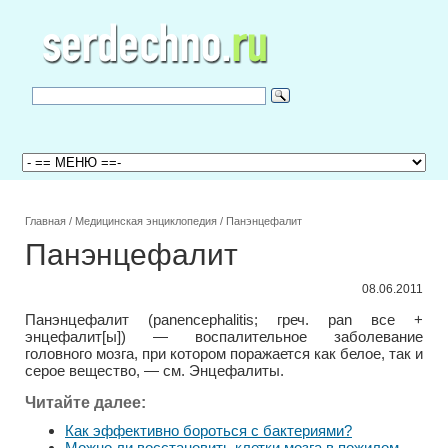
Главная
/
Медицинская энциклопедия
/
Панэнцефалит
Панэнцефалит
08.06.2011
Панэнцефалит (panencephalitis; греч. pan все +
энцефалит[ы]) — воспалительное заболевание
головного мозга, при котором поражается как белое, так и
серое вещество, — см. Энцефалиты.
Читайте далее:
Как эффективно бороться с бактериями?
Можно ли восстановить клетки мозга в пожилом