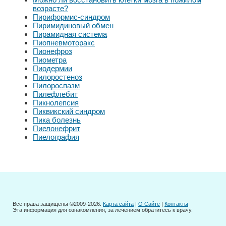
возрасте?
Пириформис-синдром
Пиримидиновый обмен
Пирамидная система
Пиопневмоторакс
Пионефроз
Пиометра
Пиодермии
Пилоростеноз
Пилороспазм
Пилефлебит
Пикнолепсия
Пиквикский синдром
Пика болезнь
Пиелонефрит
Пиелография
Все права защищены ©2009-2026.
Карта сайта
|
О Сайте
|
Контакты
Эта информация для ознакомления, за лечением обратитесь к врачу.