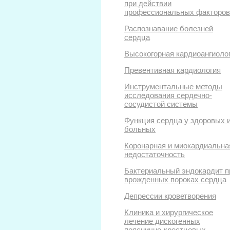
при действии
профессиональных факторов
Распознавание болезней
сердца
Высокогорная кардиоангиоло
Превентивная кардиология
Инструментальные методы
исследования сердечно-
сосудистой системы
Функция сердца у здоровых 
больных
Коронарная и миокардиальна
недостаточность
Бактериальный эндокардит п
врожденных пороках сердца
Депрессии кроветворения
Клиника и хирургическое
лечение дискогенных
пояснично-крестцовых