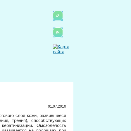
01.07.2010
гового слоя кожи, развившееся
ния, трения), способствующих
кератинизации. Омозолелость
о развивается на подошвах при