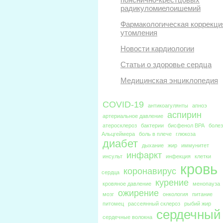
радикуломиелоишемий
Фармакологическая коррекци
утомления
Новости кардиологии
Статьи о здоровье сердца
Медицинская энциклопедия
COVID-19
антикоагулянты
апноэ
аспирин
артериальное давление
атеросклероз
бактерии
бисфенол BPA
боле
Альцгеймера
боль в плече
глюкоза
диабет
дыхание
жир
иммунитет
инфаркт
инсульт
инфекция
клетки
кровь
коронавирус
сердца
курение
кровяное давление
менопауза
ожирение
мозг
онкология
питание
питомец
рассеянный склероз
рыбий жир
сердечный
сердечные волокна