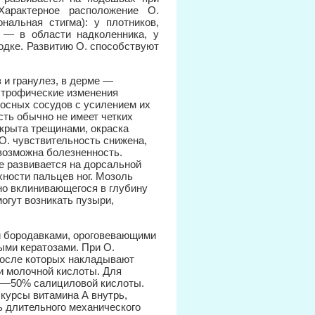
Характерное расположение О.
нальная стигма): у плотников,
 — в области надколенника, у
одке. Развитию О. способствуют
 и гранулез, в дерме —
истрофические изменения
носных сосудов с усилением их
ть обычно не имеет четких
окрыта трещинами, окраска
О. чувствительность снижена,
возможна болезненность.
ще развивается на дорсальной
ности пальцев ног. Мозоль
зно вклинивающегося в глубину
огут возникать пузыри,
 бородавками, ороговевающими
ыми кератозами. При О.
после которых накладывают
 молочной кислоты. Для
20—50% салициловой кислоты.
курсы витамина А внутрь,
ь длительного механического