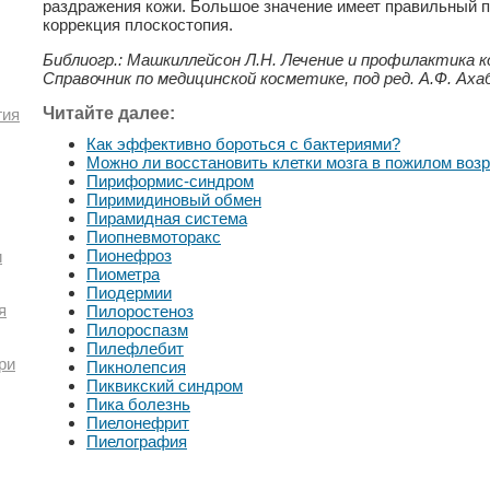
раздражения кожи. Большое значение имеет правильный 
коррекция плоскостопия.
Библиогр.: Машкиллейсон Л.Н. Лечение и профилактика кож
Справочник по медицинской косметике, под ред. А.Ф. Ахабад
Читайте далее:
гия
Как эффективно бороться с бактериями?
Можно ли восстановить клетки мозга в пожилом воз
Пириформис-синдром
Пиримидиновый обмен
Пирамидная система
Пиопневмоторакс
Пионефроз
и
Пиометра
Пиодермии
я
Пилоростеноз
Пилороспазм
Пилефлебит
ри
Пикнолепсия
Пиквикский синдром
Пика болезнь
Пиелонефрит
Пиелография