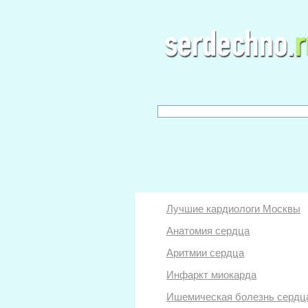
Лучшие кардиологи Москвы
Анатомия сердца
Аритмии сердца
Инфаркт миокарда
Ишемическая болезнь сердц