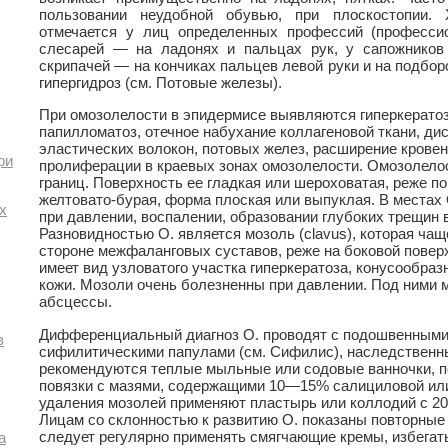
пользовании неудобной обувью, при плоскостопии. 
отмечается у лиц определенных профессий (профессио
слесарей — на ладонях и пальцах рук, у сапожников
скрипачей — на кончиках пальцев левой руки и на подбор
гипергидроз (см. Потовые железы).
При омозолелости в эпидермисе выявляются гиперкератоз
папилломатоз, отечное набухание коллагеновой ткани, д
эластических волокон, потовых желез, расширение крове
ри
пролиферации в краевых зонах омозолелости. Омозолелос
границ. Поверхность ее гладкая или шероховатая, реже п
желтовато-бурая, форма плоская или выпуклая. В местах 
х
при давлении, воспалении, образовании глубоких трещин 
Разновидностью О. является мозоль (clavus), которая ча
стороне межфаланговых суставов, реже на боковой поверх
имеет вид узловатого участка гиперкератоза, конусообра
кожи. Мозоли очень болезненны при давлении. Под ними м
абсцессы.
Дифференциальный диагноз О. проводят с подошвенными
в
сифилитическими папулами (см. Сифилис), наследственн
рекомендуются теплые мыльные или содовые ванночки, 
повязки с мазями, содержащими 10—15% салициловой или
удаления мозолей применяют пластырь или коллодий с 
Лицам со склонностью к развитию О. показаны повторные 
следует регулярно применять смягчающие кремы, избегат
а