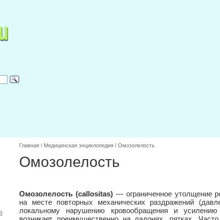
Главная
/
Медицинская энциклопедия
/
Омозолелость
Омозолелость
Омозолелость (callositas)
— ограниченное утолщение ро
на месте повторных механических раздражений (давле
локальному нарушению кровообращения и усилению 
а
возникает преимущественно на ладонях, пятках. Част