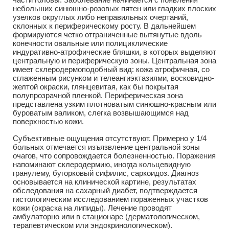
небольших синюшно-розовых пятен или гладких плоских
узелков округлых либо неправильных очертаний,
склонных к периферическому росту. В дальнейшем
формируются четко отграниченные вытянутые вдоль
конечности овальные или полициклические
индуративно-атрофические бляшки, в которых выделяют
центральную и периферическую зоны. Центральная зона
имеет склеродермоподобный вид: кожа атрофичная, со
сглаженным рисунком и телеангиэктазиями, восковидно-
желтой окраски, глянцевитая, как бы покрытая
полупрозрачной пленкой. Периферическая зона
представлена узким плотноватым синюшно-красным или
буроватым валиком, слегка возвышающимся над
поверхностью кожи.
Субъективные ощущения отсутствуют. Примерно у 1/4
больных отмечается изъязвление центральной зоны
очагов, что сопровождается болезненностью. Поражения
напоминают склеродермию, иногда кольцевидную
гранулему, бугорковый сифилис, саркоидоз. Диагноз
основывается на клинической картине, результатах
обследования на сахарный диабет, подтверждается
гистологическим исследованием пораженных участков
кожи (окраска на липиды). Лечение проводят
амбулаторно или в стационаре (дерматологическом,
терапевтическом или эндокринологическом).