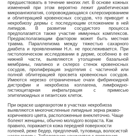
предшествовать в течение многих лет. В основе кожных
изменений при этом вероятно лежит диабетическая
микроангиопатия, сопровождающаяся склерозированием
и облитерацией кровеносных сосудов, что приводит к
некробиозу дермы с последующим отложением в ней
липидов. В развитии сосудистого процесса
предполагается также участие иммунных комплексов.
Предрасполагающим фактором может быть местная
травма. Параллелизма между тяжестью сахарного
диабета и проявлениями Н.л. не прослеживается. При
гистологическом исследовании в дерме, особенно в ее
нижней части, выявляются утолщение базальной
мембраны, гиалиноз и склероз стенок кровеносных
сосудов, пролиферация эндотелия с частичной или
полной облитерацией просвета кровеносных сосудов.
Имеются нерезко отграниченные очаги фибриноидной
дистрофии и некробиоза коллагена, лимфоидно-
гистиоцитарная инфильтрация с примесью
эпителиоидных и гигантских клеток.
При окраске шарлахротом в участках некробиоза
выявляются многочисленные липидные зерна ржаво-
коричневого цвета, расположенные внеклеточно. Чаще
болеют женщины, обычно молодого возраста. Как
правило, поражается кожа передней поверхности
голеней, реже бедер, предплечий, туловища, волосистой
части головы. Заболевание начинается с появления