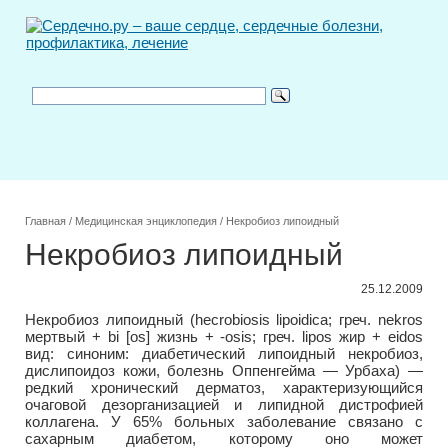
Главная
/
Медицинская энциклопедия
/
Некробиоз липоидный
Некробиоз липоидный
25.12.2009
Некробиоз липоидный (hecrobiosis lipoidica; греч. nekros
мертвый + bi [os] жизнь + -osis; греч. lipos жир + eidos
вид: синоним: диабетический липоидный некробиоз,
дислипоидоз кожи, болезнь Оппенгейма — Урбаха) —
редкий хронический дерматоз, характеризующийся
очаговой дезорганизацией и липидной дистрофией
коллагена. У 65% больных заболевание связано с
сахарным диабетом, которому оно может