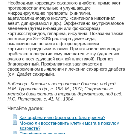
Необходима коррекция сахарного диабета; применяют
противовоспалительные и улучшающие
микроциркуляцию препараты (хингамин,
ацетилсалициловую кислоту, ксантинола никотинат,
аевит, дипиридамол и др.). Эффективно внутриочаговое
введение (путем инъекций или фонофореза)
кортикостероидов, гепарина, инсулина. Показаны также
аппликации 25—30% раствора димексида,
окклюзионные повязки с фторсодержащими
кортикостероидными мазями. При изъязвлении иногда
прибегают к оперативному вмешательству (удалению
очагов с последующей кожной пластикой). Прогноз
благоприятный. Профилактика заключается в
своевременном выявлении и лечении сахарного диабета
(см. Диабет сахарный).
Библиогр.: Кожные и венерические болезни, под ред.
Н.М. Туранова и др., с. 198, М., 1977; Современные
методы диагностики и терапии дерматозов, под ред.
Н.С. Потекаева, с. 41, М., 1984.
Читайте далее:
Как эффективно бороться с бактериями?
Можно ли восстановить клетки мозга в пожилом
возрасте?
Пириформис-синдром