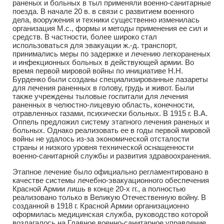
раненых и больных в тыл применяли военно-санитарные
поезда. В начале 20 в. в связи с развитием военного
дела, вооружения и техники существенно изменилась
организация М.с., формы и методы применения ее сил и
средств. В частности, более широко стал
использоваться для эвакуации ж.-д. транспорт,
принимались меры по задержке и лечению легкораненых
и инфекционных больных в действующей армии. Во
время первой мировой войны по инициативе Н.Н.
Бурденко были созданы специализированные лазареты
для лечения раненных в голову, грудь и живот. Были
также учреждены тыловые госпитали для лечения
раненных в челюстно-лицевую область, конечности,
отравленных газами, психически больных. В 1915 г. В.А.
Оппель предложил систему этапного лечения раненых и
больных. Однако реализовать ее в годы первой мировой
войны не удалось из-за экономической отсталости
страны и низкого уровня технической оснащенности
военно-санитарной службы и развития здравоохранения.
Этапное лечение было официально регламентировано в
качестве системы лечебно-эвакуационного обеспечения
Красной Армии лишь в конце 20-х гг., а полностью
реализовано только в Великую Отечественную войну. В
созданной в 1918 г. Красной Армии организационно
оформилась медицинская служба, руководство которой
возлагалось на Главное военно-санитарное управление,