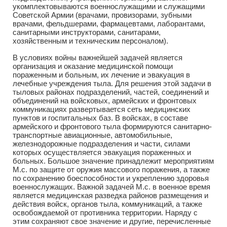
укомплектовываются военнослужащими и служащими
Советской Армии (врачами, провизорами, зубными
врачами, фельдшерами, фармацевтами, лаборантами,
санитарными инструкторами, санитарами,
хозяйственным и техническим персоналом).
В условиях войны важнейшей задачей является
организация и оказание медицинской помощи
пораженным и больным, их лечение и эвакуация в
лечебные учреждения тыла. Для решения этой задачи в
тыловых районах подразделений, частей, соединений и
объединений на войсковых, армейских и фронтовых
коммуникациях развертывается сеть медицинских
пунктов и госпитальных баз. В войсках, в составе
армейского и фронтового тыла формируются санитарно-
транспортные авиационные, автомобильные,
железнодорожные подразделения и части, силами
которых осуществляется эвакуация пораженных и
больных. Большое значение принадлежит мероприятиям
М.с. по защите от оружия массового поражения, а также
по сохранению боеспособности и укреплению здоровья
военнослужащих. Важной задачей М.с. в военное время
является медицинская разведка районов размещения и
действия войск, органов тыла, коммуникаций, а также
освобождаемой от противника территории. Наряду с
этим сохраняют свое значение и другие, перечисленные