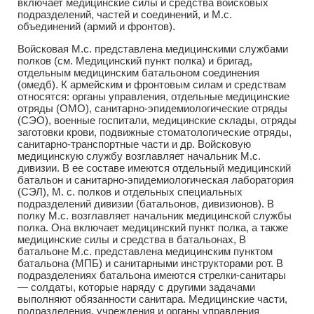
включает медицинские силы и средства войсковых
подразделений, частей и соединений, и М.с.
объединений (армий и фронтов).
Войсковая М.с. представлена медицинскими службами
полков (см. Медицинский пункт полка) и бригад,
отдельным медицинским батальоном соединения
(омедб). К армейским и фронтовым силам и средствам
относятся: органы управления, отдельные медицинские
отряды (ОМО), санитарно-эпидемиологические отряды
(СЭО), военные госпитали, медицинские склады, отряды
заготовки крови, подвижные стоматологические отряды,
санитарно-транспортные части и др. Войсковую
медицинскую службу возглавляет начальник М.с.
дивизии. В ее составе имеются отдельный медицинский
батальон и санитарно-эпидемиологическая лаборатория
(СЭЛ), М. с. полков и отдельных специальных
подразделений дивизии (батальонов, дивизионов). В
полку М.с. возглавляет начальник медицинской службы
полка. Она включает медицинский пункт полка, а также
медицинские силы и средства в батальонах, В
батальоне М.с. представлена медицинским пунктом
батальона (МПБ) и санитарными инструкторами рот. В
подразделениях батальона имеются стрелки-санитары
— солдаты, которые наряду с другими задачами
выполняют обязанности санитара. Медицинские части,
подразделения, учреждения и органы управления