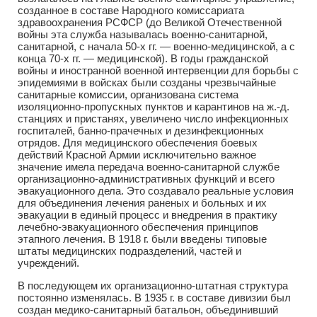
созданное в составе Народного комиссариата
здравоохранения РСФСР (до Великой Отечественной
войны эта служба называлась военно-санитарной,
санитарной, с начала 50-х гг. — военно-медицинской, а с
конца 70-х гг. — медицинской). В годы гражданской
войны и иностранной военной интервенции для борьбы с
эпидемиями в войсках были созданы чрезвычайные
санитарные комиссии, организована система
изоляционно-пропускных пунктов и карантинов на ж.-д.
станциях и пристанях, увеличено число инфекционных
госпиталей, банно-прачечных и дезинфекционных
отрядов. Для медицинского обеспечения боевых
действий Красной Армии исключительно важное
значение имела передача военно-санитарной службе
организационно-административных функций и всего
эвакуационного дела. Это создавало реальные условия
для объединения лечения раненых и больных и их
эвакуации в единый процесс и внедрения в практику
лечебно-эвакуационного обеспечения принципов
этапного лечения. В 1918 г. были введены типовые
штаты медицинских подразделений, частей и
учреждений.
В последующем их организационно-штатная структура
постоянно изменялась. В 1935 г. в составе дивизии был
создан медико-санитарный батальон, объединивший