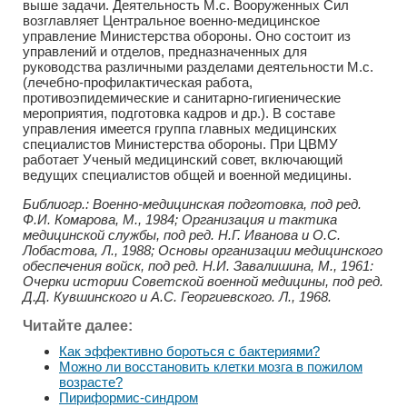
выше задачи. Деятельность М.с. Вооруженных Сил
возглавляет Центральное военно-медицинское
управление Министерства обороны. Оно состоит из
управлений и отделов, предназначенных для
руководства различными разделами деятельности М.с.
(лечебно-профилактическая работа,
противоэпидемические и санитарно-гигиенические
мероприятия, подготовка кадров и др.). В составе
управления имеется группа главных медицинских
специалистов Министерства обороны. При ЦВМУ
работает Ученый медицинский совет, включающий
ведущих специалистов общей и военной медицины.
Библиогр.: Военно-медицинская подготовка, под ред.
Ф.И. Комарова, М., 1984; Организация и тактика
медицинской службы, под ред. Н.Г. Иванова и О.С.
Лобастова, Л., 1988; Основы организации медицинского
обеспечения войск, под ред. Н.И. Завалишина, М., 1961:
Очерки истории Советской военной медицины, под ред.
Д.Д. Кувшинского и А.С. Георгиевского. Л., 1968.
Читайте далее:
Как эффективно бороться с бактериями?
Можно ли восстановить клетки мозга в пожилом
возрасте?
Пириформис-синдром