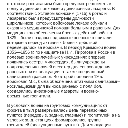
штатным расписанием было предусмотрено иметь в
полку и дивизии полковые и дивизионные лазареты. В
соответствии с Уставом воинским (1716) в ротах и
лазаретах были предусмотрены должности
цирюльников, которых войсковые лекари обучали
оказанию медицинской помощи больным и раненым. Для
медицинского обеспечения боевых действий войск в
1829 г. были созданы подвижные военные госпитали,
которые в период активных боевых действий
перемещались за войсками. В период Крымской войны
1853—1856 гг. по инициативе Н.И. Пирогова в России в
полевых военно-лечебных учреждениях впервые
появились сестры милосердия, были учреждены
подразделения врачей и сестер для сопровождения
раненых при их эвакуации, а также специальный
санитарный транспорт. Во второй половине 19 в.
войсковая М.с, была обеспечена штатными санитарами-
носильщиками для выноса раненых с поля боя,
создавались дивизионные лазареты и военно-
временные госпитали.
В условиях войны на грунтовых коммуникациях от
фронта в тыл развертывалась цепь перевязочных
пунктов (передовые, задние, главные) и госпиталей, а на
узловых ж.-д. станциях формировались группы
госпиталей (эвакуационные пункты). Для эвакуации