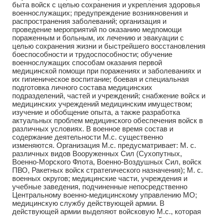
быта войск с целью сохранения и укрепления здоровья
военнослужащих; предупреждение возникновения и
распространения заболеваний; организация и
проведение мероприятий по оказанию медпомощи
пораженным и больным, их лечению и эвакуации с
целью сохранения жизни и быстрейшего восстановления
боеспособности и трудоспособности; обучение
военнослужащих способам оказания первой
медицинской помощи при поражениях и заболеваниях и
их гигиеническое воспитание; боевая и специальная
подготовка личного состава медицинских
подразделений, частей и учреждений; снабжение войск и
медицинских учреждений медицинским имуществом;
изучение и обобщение опыта, а также разработка
актуальных проблем медицинского обеспечения войск в
различных условиях. В военное время состав и
содержание деятельности М.с. существенно
изменяются. Организация М.с. предусматривает: М. с.
различных видов Вооруженных Сил (Сухопутных,
Военно-Морского Флота, Военно-Воздушных Сил, войск
ПВО, Ракетных войск стратегического назначения); М. с.
военных округов; медицинские части, учреждения и
учебные заведения, подчиненные непосредственно
Центральному военно-медицинскому управлению МО;
медицинскую службу действующей армии. В
действующей армии выделяют войсковую М.с., которая