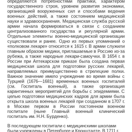
определяются потребностями практики, характером
государственного строя, уровнем развития экономики,
организацией вооруженных сил и способами ведения
военных действий, а также состоянием медицинской
науки и здравоохранения. Медицинская служба русской
армии начала формироваться в связи с созданием
централизованного государства и регулярной армии.
Отдельные элементы военно-медицинской организации
существовали и ранее. Одно из первых упоминаний о
«полковом лекаре» относится к 1615 г. В армии служили
главным образом медики, приглашаемые в Россию из-за
рубежа, а также народные лекари-самоучки. В 1654 г. в
России при Аптекарском приказе была создана первая
медицинская школа для подготовки русских лекарей,
направляемых преимущественно в стрелецкие полки.
Важное значение имело учреждение во время войны с
Турцией (1676—1681) временных военных госпиталей
(см. Госпиталь военный), а также организация
карантинных мероприятий для борьбы с эпидемиями. С
целью подготовки медицинских кадров для армии была
открыта школа военных лекарей при созданном в 1707 г.
в Москве первом в России постоянном военном
госпитале (ныне Главный военный клинический
госпиталь им. Н.Н. Бурденко).
В последующем госпитали с медицинскими школами
были учреждены в Петербурге и Кронштадте, В 1711 г.