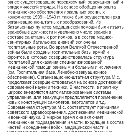
ранее существовавшие перевязочный, эвакуационный и
эпидемический отряды. На основе обобщения опыта
медицинского обеспечения локальных военных
конфликтов 1939—1940 гг. также был осуществлен ряд
организационно-штатных преобразований. Из
батальонных пунктов медицинской помощи были изъяты
врачебные должности и увеличено число врачей в
составе санитарных рот полков, а в состав медико-
санитарных батальонов дивизий включены
госпитальные роты. Во время Великой Отечественной
войны были созданы госпитальные базы армий и
фронтов, в которых совершенствовалась структура
госпиталей для оказания специализированной
медицинской помощи раненым и больным и их лечения
(см. Госпитальная база, Лечебно-эвакуационное
обеспечение). Организационно-штатная структура М.с.
продолжает совершенствоваться на основе достижений
современной науки и техники. В частности, в практику
широко внедряются автоматизированные системы
управления, для эвакуации предполагается применение
новых конструкций самолетов, вертолетов и т.д.
Современная структура М.с. соответствует принципам
советского здравоохранения, достижениям медицинской
и военной науки. В мирное время она включает
медицинские подразделения и части, входящие в состав
частей и соединений войск, медицинской части и