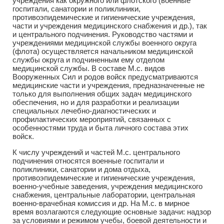
учреждения как окружного или флотского (военные
госпитали, санатории и поликлиники,
противоэпидемические и гигиенические учреждения,
части и учреждения медицинского снабжения и др.), так
и центрального подчинения. Руководство частями и
учреждениями медицинской службы военного округа
(флота) осуществляется начальником медицинской
службы округа и подчиненным ему отделом
медицинской службы. В составе М.с. видов
Вооруженных Сил и родов войск предусматриваются
медицинские части и учреждения, предназначенные не
только для выполнения общих задач медицинского
обеспечения, но и для разработки и реализации
специальных лечебно-диагностических и
профилактических мероприятий, связанных с
особенностями труда и быта личного состава этих
войск.
К числу учреждений и частей М.с. центрального
подчинения относятся военные госпитали и
поликлиники, санатории и дома отдыха,
противоэпидемические и гигиенические учреждения,
военно-учебные заведения, учреждения медицинского
снабжения, центральные лаборатории, центральная
военно-врачебная комиссия и др. На М.с. в мирное
время возлагаются следующие основные задачи: надзор
за условиями и режимом учебы, боевой деятельности и