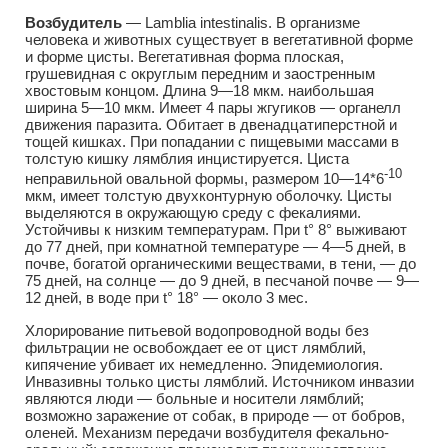
Возбудитель
— Lamblia intestinalis. В организме
человека и животных существует в вегетативной форме
и форме цисты. Вегетативная форма плоская,
грушевидная с округлым передним и заостренным
хвостовым концом. Длина 9—18 мкм. наибольшая
ширина 5—10 мкм. Имеет 4 пары жгугиков — органелл
движения паразита. Обитает в двенадцатиперстной и
тощей кишках. При попадании с пищевыми массами в
толстую кишку лямблия инцистируется. Циста
-10
неправильной овальной формы, размером 10—14*6
мкм, имеет толстую двухконтурную оболочку. Цисты
выделяются в окружающую среду с фекалиями.
Устойчивы к низким температурам. При t° 8° выживают
до 77 дней, при комнатной температуре — 4—5 дней, в
почве, богатой органическими веществами, в тени, — до
75 дней, на солнце — до 9 дней, в песчаной почве — 9—
12 дней, в воде при t° 18° — около 3 мес.
Хлорирование питьевой водопроводной воды без
фильтрации не освобождает ее от цист лямблий,
кипячение убивает их немедленно. Эпидемиология.
Инвазивны только цисты лямблий. Источником инвазии
являются люди — больные и носители лямблий;
возможно заражение от собак, в природе — от бобров,
оленей. Механизм передачи возбудителя фекально-