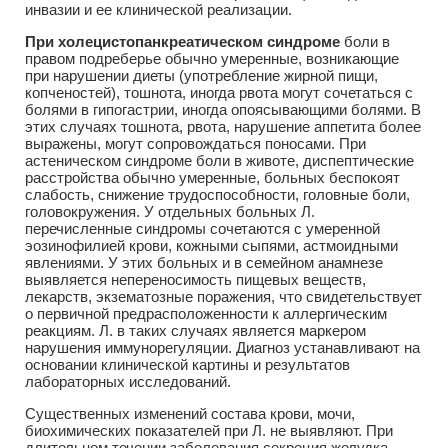
инвазии и ее клинической реализации.
При холецистопанкреатическом синдроме
боли в
правом подреберье обычно умеренные, возникающие
при нарушении диеты (употребление жирной пищи,
копченостей), тошнота, иногда рвота могут сочетаться с
болями в гипогастрии, иногда опоясывающими болями. В
этих случаях тошнота, рвота, нарушение аппетита более
выражены, могут сопровождаться поносами. При
астеническом синдроме боли в животе, диспептические
расстройства обычно умеренные, больных беспокоят
слабость, снижение трудоспособности, головные боли,
головокружения. У отдельных больных Л.
перечисленные синдромы сочетаются с умеренной
эозинофилией крови, кожными сыпями, астмоидными
явлениями. У этих больных и в семейном анамнезе
выявляется непереносимость пищевых веществ,
лекарств, экзематозные поражения, что свидетельствует
о первичной предрасположенности к аллергическим
реакциям. Л. в таких случаях является маркером
нарушения иммунорегуляции. Диагноз устанавливают на
основании клинической картины и результатов
лабораторных исследований.
Существенных изменений состава крови, мочи,
биохимических показателей при Л. не выявляют. При
длительном течении заболевания секреция желудка