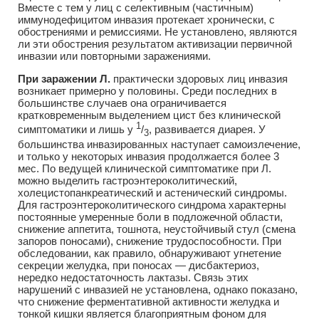
Вместе с тем у лиц с селективным (частичным)
иммунодефицитом инвазия протекает хронически, с
обострениями и ремиссиями. Не установлено, являются
ли эти обострения результатом активизации первичной
инвазии или повторными заражениями.
При заражении Л.
практически здоровых лиц инвазия
возникает примерно у половины. Среди последних в
большинстве случаев она ограничивается
кратковременным выделением цист без клинической
1
симптоматики и лишь у
/
, развивается диарея. У
3
большинства инвазированных наступает самоизлечение,
и только у некоторых инвазия продолжается более 3
мес. По ведущей клинической симптоматике при Л.
можно выделить гастроэнтероколитический,
холецистопанкреатический и астенический синдромы.
Для гастроэнтероколитического синдрома характерны
постоянные умеренные боли в подложечной области,
снижение аппетита, тошнота, неустойчивый стул (смена
запоров поносами), снижение трудоспособности. При
обследовании, как правило, обнаруживают угнетение
секреции желудка, при поносах — дисбактериоз,
нередко недостаточность лактазы. Связь этих
нарушений с инвазией не установлена, однако показано,
что снижение ферментативной активности желудка и
тонкой кишки является благоприятным фоном для