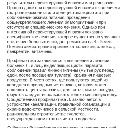
результатом персистирующей инвазии или реинвазии.
Прогноз даже при персистирующей инвазии с явлениями
гастроэнтероколита или холецистопанкреатита при
соблюдении режима питания, проведении
общеукрепляющего лечения благоприятный и при
отсутствии специфического лечения. Однако при
интенсивной персистирующей инвазии показано
специфическое лечение, которое существенно улучшает
состояние больных и создает ремиссию на 4—5 мес.
Помимо химиотерапии применяют холензим, аллохол,
панкреатин, витамины.
Профилактика заключается в выявлении и лечении
больных Л. и лиц, выделяющих цисты паразита,
соблюдении правил личной гигиены (мытье рук перед
едой, после посещения туалета), хранения пищевых
продуктов. В местностях, где пользуются водой из
колодцев и природных источников, которая может
содержать цисты паразита, для питья, мытья посуды,
фруктов следует использовать только кипяченую воду.
Общественная профилактика Л. заключается в
устройстве канализации, правильной организации и
охране водоисточников в сельской местности,
рациональном строительстве туалетов,
предупреждающем сток нечистот в водоемы.
Библиогр.: Руководство по кишечным инфекциям, под