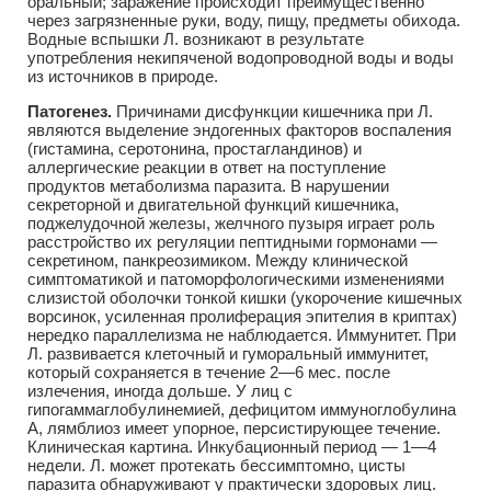
оральный; заражение происходит преимущественно
через загрязненные руки, воду, пищу, предметы обихода.
Водные вспышки Л. возникают в результате
употребления некипяченой водопроводной воды и воды
из источников в природе.
Патогенез.
Причинами дисфункции кишечника при Л.
являются выделение эндогенных факторов воспаления
(гистамина, серотонина, простагландинов) и
аллергические реакции в ответ на поступление
продуктов метаболизма паразита. В нарушении
секреторной и двигательной функций кишечника,
поджелудочной железы, желчного пузыря играет роль
расстройство их регуляции пептидными гормонами —
секретином, панкреозимиком. Между клинической
симптоматикой и патоморфологическими изменениями
слизистой оболочки тонкой кишки (укорочение кишечных
ворсинок, усиленная пролиферация эпителия в криптах)
нередко параллелизма не наблюдается. Иммунитет. При
Л. развивается клеточный и гуморальный иммунитет,
который сохраняется в течение 2—6 мес. после
излечения, иногда дольше. У лиц с
гипогаммаглобулинемией, дефицитом иммуноглобулина
А, лямблиоз имеет упорное, персистирующее течение.
Клиническая картина. Инкубационный период — 1—4
недели. Л. может протекать бессимптомно, цисты
паразита обнаруживают у практически здоровых лиц.