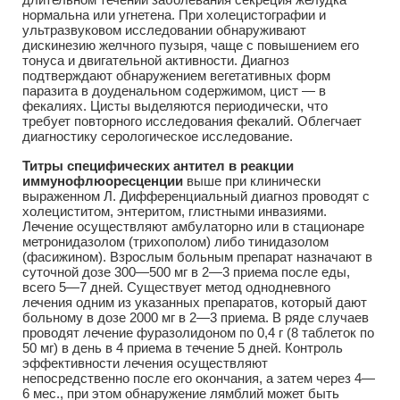
нормальна или угнетена. При холецистографии и
ультразвуковом исследовании обнаруживают
дискинезию желчного пузыря, чаще с повышением его
тонуса и двигательной активности. Диагноз
подтверждают обнаружением вегетативных форм
паразита в доуденальном содержимом, цист — в
фекалиях. Цисты выделяются периодически, что
требует повторного исследования фекалий. Облегчает
диагностику серологическое исследование.
Титры специфических антител в реакции
иммунофлюоресценции
выше при клинически
выраженном Л. Дифференциальный диагноз проводят с
холециститом, энтеритом, глистными инвазиями.
Лечение осуществляют амбулаторно или в стационаре
метронидазолом (трихополом) либо тинидазолом
(фасижином). Взрослым больным препарат назначают в
суточной дозе 300—500 мг в 2—3 приема после еды,
всего 5—7 дней. Существует метод однодневного
лечения одним из указанных препаратов, который дают
больному в дозе 2000 мг в 2—3 приема. В ряде случаев
проводят лечение фуразолидоном по 0,4 г (8 таблеток по
50 мг) в день в 4 приема в течение 5 дней. Контроль
эффективности лечения осуществляют
непосредственно после его окончания, а затем через 4—
6 мес., при этом обнаружение лямблий может быть