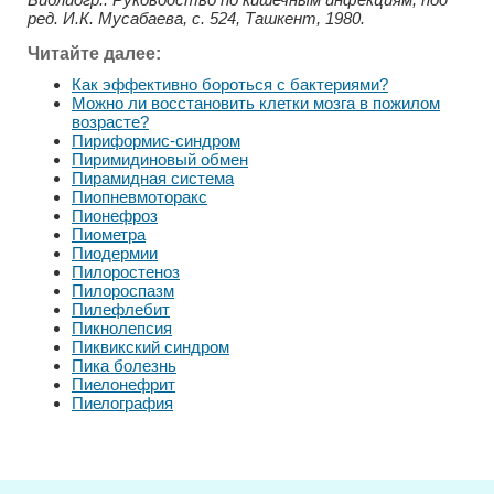
ред. И.К. Мусабаева, с. 524, Ташкент, 1980.
Читайте далее:
Как эффективно бороться с бактериями?
Можно ли восстановить клетки мозга в пожилом
возрасте?
Пириформис-синдром
Пиримидиновый обмен
Пирамидная система
Пиопневмоторакс
Пионефроз
Пиометра
Пиодермии
Пилоростеноз
Пилороспазм
Пилефлебит
Пикнолепсия
Пиквикский синдром
Пика болезнь
Пиелонефрит
Пиелография