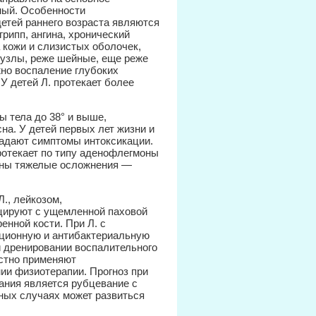
ный. Особенности
етей раннего возраста являются
рипп, ангина, хронический
а кожи и слизистых оболочек,
узлы, реже шейные, еще реже
но воспаление глубоких
У детей Л. протекает более
 тела до 38° и выше,
на. У детей первых лет жизни и
ладают симптомы интоксикации.
ротекает по типу аденофлегмоны
жны тяжелые осложнения —
., лейкозом,
цируют с ущемленной паховой
нной кости. При Л. с
ационную и антибактериальную
и дренировании воспалительного
естно применяют
ии физиотерапии. Прогноз при
ания является рубцевание с
ных случаях может развиться