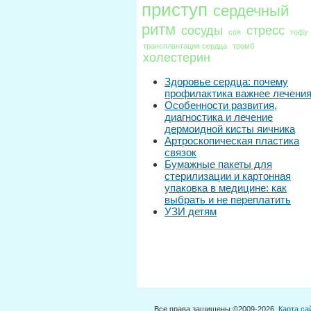
приступ
сердечный
ритм
сосуды
стресс
соя
тофу
трансплантация сердца
тромб
холестерин
Здоровье сердца: почему
профилактика важнее лечени
Особенности развития,
диагностика и лечение
дермоидной кисты яичника
Артроскопическая пластика
связок
Бумажные пакеты для
стерилизации и картонная
упаковка в медицине: как
выбрать и не переплатить
УЗИ детям
Все права защищены ©2009-2026.
Карта са