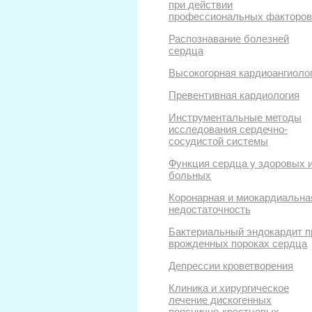
при действии
профессиональных факторов
Распознавание болезней
сердца
Высокогорная кардиоангиоло
Превентивная кардиология
Инструментальные методы
исследования сердечно-
сосудистой системы
Функция сердца у здоровых 
больных
Коронарная и миокардиальна
недостаточность
Бактериальный эндокардит п
врожденных пороках сердца
Депрессии кроветворения
Клиника и хирургическое
лечение дискогенных
пояснично-крестцовых