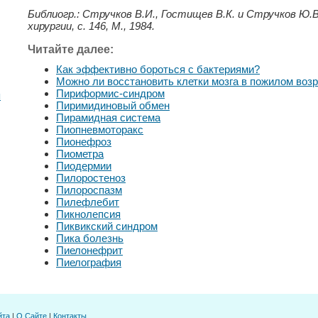
Библиогр.: Стручков В.И., Гостищев В.К. и Стручков Ю.
хирургии, с. 146, М., 1984.
Читайте далее:
Как эффективно бороться с бактериями?
Можно ли восстановить клетки мозга в пожилом воз
Пириформис-синдром
я
Пиримидиновый обмен
Пирамидная система
Пиопневмоторакс
Пионефроз
Пиометра
Пиодермии
Пилоростеноз
Пилороспазм
Пилефлебит
Пикнолепсия
Пиквикский синдром
Пика болезнь
Пиелонефрит
Пиелография
йта
|
О Сайте
|
Контакты