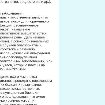
странство, средостение и др.),
ы заболевания.
иелитом. Лечение зависит от
ивное: покой для пораженного
инфекции (своевременное
теков), назначение
 оперативное вмешательство:
ирование раны. Дальнейшее
 Раны). Прогноз при начальных
е случаев благоприятный.
мфооттока и развитию
й неспецифический лимфаденит
твия слабовирулентной
палительных заболеваниях) или
х узлов, которые плотны на
ающими тканями.
ценке всего комплекса
диагноз проводят с поражением
их болезнях (скарлатине,
матозе, злокачественных
на пункционная биопсия
го исследования, что имеет
ке хронического Л. и
аправлено на основное