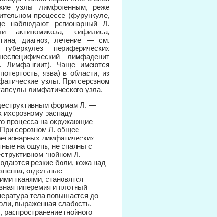
ские узлы лимфогенным, реже
ительном процессе (фурункуле,
аще наблюдают регионарный Л.
и актиномикоза, сифилиса,
тина, диагноз, лечение — см.
 туберкулез периферических
неспецифический лимфаденит
м. Лимфангиит). Чаще имеются
отертость, язва) в области, из
фатические узлы. При серозном
капсулы лимфатического узла.
 деструктивным формам Л. —
к ихорозному распаду
го процесса на окружающие
 При серозном Л. общее
 регионарных лимфатических
тные на ощупь, не спаяны с
структивном гнойном Л.
юдаются резкие боли, кожа над
зненна, отдельные
ми тканями, становятся
ная гиперемия и плотный
мпература тела повышается до
оли, выраженная слабость.
 распространение гнойного