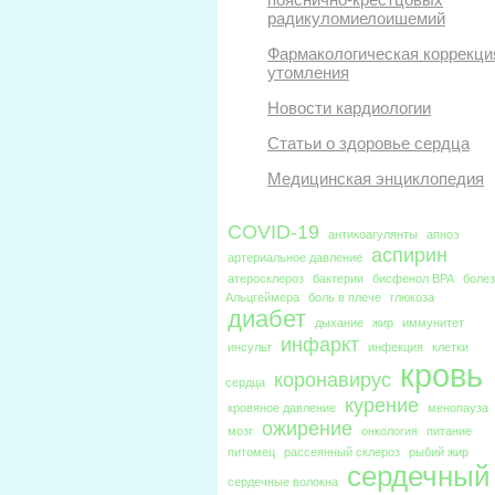
радикуломиелоишемий
Фармакологическая коррекци
утомления
Новости кардиологии
Статьи о здоровье сердца
Медицинская энциклопедия
COVID-19
антикоагулянты
апноэ
аспирин
артериальное давление
атеросклероз
бактерии
бисфенол BPA
боле
Альцгеймера
боль в плече
глюкоза
диабет
дыхание
жир
иммунитет
инфаркт
инсульт
инфекция
клетки
кровь
коронавирус
сердца
курение
кровяное давление
менопауза
ожирение
мозг
онкология
питание
питомец
рассеянный склероз
рыбий жир
сердечный
сердечные волокна