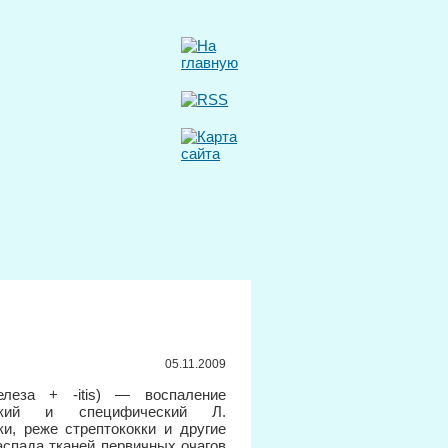
05.11.2009
елеза + -itis) — воспаление
еский и специфический Л.
и, реже стрептококки и другие
аспада тканей первичных очагов