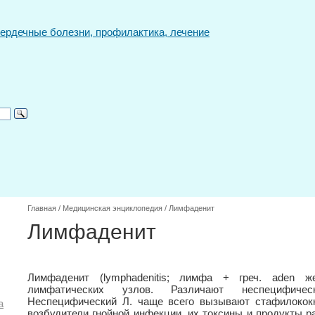
Главная
/
Медицинская энциклопедия
/
Лимфаденит
Лимфаденит
Лимфаденит (lymphadenitis; лимфа + греч. aden ж
лимфатических узлов. Различают неспецифич
Неспецифический Л. чаще всего вызывают стафилококк
а
возбудители гнойной инфекции, их токсины и продукты р