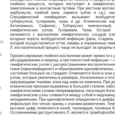
гнойного процесса, которые поступают в лимфатиче
гематогенным и контактным путями. При местном воспал
карбункуле, гнойной ране, кариесе зубов и т.д.) ч
Специфический лимфаденит вызывают возбудител
туберкулеза, туляремии, чумы и др. Клиническая кар
Актиномикоз, Сифилис, Туберкулез внелегочный,
лимфатических узлов, Туляремия, Чума. Острый 
начинается с воспаления лимфатических сосудов (с
входные ворота возбудителей инфекции (рана, ссадина, п
ри
которой осуществляется отток лимфы в пораженные лим
Л. воспалительный процесс чаще не выходит за пределы 
х
Прогрессирование гнойного воспаления может привести к
абсцедированию и некрозу, а при гнилостной инфекции — 
лимфатических узлов с распространением воспалительно
ткани (паралимфаденит) и образованием аденофлегмоны.
состояние больных не страдает. Отмечаются боли в зоне
узлов, которые увеличены в размерах, болезненные и пло
окружающими тканями, кожа над ними не изменена. При де
клинические признаки выражены в большей степени: набл
в
лимфатическими узлами гиперемирована, пальпация боле
лимфатические узлы сливаются между собой и окружающи
неподвижными. При аденофлегмоне определяются диффуз
инфильтрат без четких границ с очагами размягчения. Те
высоких цифр, появляются озноб, тахикардия, головные б
а
Осложнениями деструктивного Л. являются тромбофлебит,