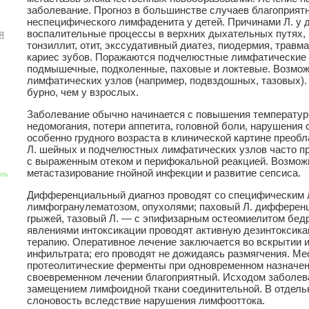
заболевание. Прогноз в большинстве случаев благоприят
неспецифического лимфаденита у детей. Причинами Л. у д
воспалительные процессы в верхних дыхательных путях, г
я
тонзиллит, отит, экссудативный диатез, пиодермия, травм
кариес зубов. Поражаются подчелюстные лимфатические 
подмышечные, подколенные, паховые и локтевые. Возмож
лимфатических узлов (например, подвздошных, тазовых). 
бурно, чем у взрослых.
Заболевание обычно начинается с повышения температуры
недомогания, потери аппетита, головной боли, нарушения с
особенно грудного возраста в клинической картине преоб
Л. шейных и подчелюстных лимфатических узлов часто п
с выраженным отеком и перифокальной реакцией. Возмо
метастазирование гнойной инфекции и развитие сепсиса.
знь
Дифференциальный диагноз проводят со специфическим Л
лимфогранулематозом, опухолями; паховый Л. дифферен
грыжей, тазовый Л. — с эпифизарным остеомиелитом бедре
явлениями интоксикации проводят активную дезинтоксик
терапию. Оперативное лечение заключается во вскрытии 
инфильтрата; его проводят не дожидаясь размягчения. М
протеолитические ферменты при одновременном назначен
своевременном лечении благоприятный. Исходом заболев
замещением лимфоидной ткани соединительной. В отдель
слоновость вследствие нарушения лимфооттока.