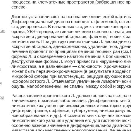
процесса на клетчаточные пространства (забрюшинное про
сепсис.
Диагноз устанавливают на основании клинической картин
Дифференциальный диагноз проводят с флегмоной, остеом
стадии процесса. В начальных стадиях лечение консерват
гия
органа, УВЧ-терапия, активное лечение основного очага 
вскрытие и дренирование абсцессов, флегмон, гнойных за
антибиотиков. При деструктивном гнойном Л. необходимо
вскрытие абсцесса, аденофлегмоны, удаление гноя, дрен
лечение проводят по принципам лечения гнойных ран (см.
формах Л. и своевременно начатом лечении в большинств
Деструктивные формы Л. могут привести к нарушению ли
лимфостаза, а в дальнейшем — слоновости. Хронически
и
может быть первично-хроническим (в результате воздейс
микробной флоры при вялотекущих, рецидивирующих вос
исходом острого Л. Отмечается увеличение лимфатически
я
ощупь, малоболезненны, не спаяны между собой и окруж
Распознавание хронического Л. должно основываться на о
ри
клинических признаков заболевания. Дифференциальный 
лимфатических узлов при инфекционных и некоторых друг
дифтерии, гриппе, сифилисе, туберкулезе, лимфогрануле
новообразованиях и др.). В сомнительных случаях показа
лимфатического узла или удаление его для гистологическо
особенно важное значение в дифференциальной диагности
метастазов злокачественных новообразований. Лечение н