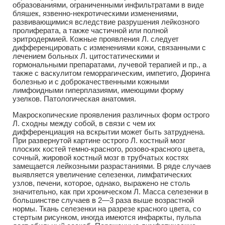
образованиями, ограниченными инфильтратами в виде
бляшек, язвенно-некротическими изменениями,
развивающимися вследствие разрушения лейкозного
пролиферата, а также частичной или полной
эритродермией. Кожные проявления Л. следует
дифференцировать с изменениями кожи, связанными с
лечением больных Л. цитостатическими и
гормональными препаратами, лучевой терапией и пр., а
также с васкулитом геморрагическим, импетиго, Дюринга
болезнью и с доброкачественными кожными
лимфоидными гиперплазиями, имеющими форму
узелков. Патологическая анатомия.
Макроскопические проявления различных форм острого
Л. сходны между собой, в связи с чем их
дифференциация на вскрытии может быть затруднена.
При развернутой картине острого Л. костный мозг
плоских костей темно-красного, розово-красного цвета,
сочный, жировой костный мозг в трубчатых костях
замещается лейкозными разрастаниями. В ряде случаев
выявляется увеличение селезенки, лимфатических
узлов, печени, которое, однако, выражено не столь
значительно, как при хроническом Л. Масса селезенки в
большинстве случаев в 2—3 раза выше возрастной
нормы. Ткань селезенки на разрезе красного цвета, со
стертым рисунком, иногда имеются инфаркты, пульпа