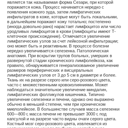
является так называемая форма Сезари, при которой
поражается кожа. Процесс начинается нередко с
появления кожного зуда, затем лимфатических
инфильтратов в коже, которые могут быть локальными,
в дальнейшем поражают кожу тотально; постепенно
(иногда довольно рано) нарастает лимфоцитоз или число
уродливых лимфоцитов в крови (лимфоциты имеют Т-
клеточное происхождение). Отмечается увеличение
лимфатических узлов за счет лейкозной инфильтрации;
оно может быть и реактивным. В процессе болезни
нередко увеличивается селезенка. Патологическая
анатомия. При вскрытии трупов больных, умерших в
развернутой стадии хронического лимфолейкоза, как
правило, обнаруживается генерализоваиное увеличение
размеров периферических и висцеральных
лимфатических узлов от 3 до 5 см в диаметре и более.
Ткань их на разрезе серого или серо-розового цвета,
часто с множественными кровоизлияниями. Может
наблюдаться значительное увеличение миндалин,
лимфатических фолликулов кишечника. Типично
увеличение селезенки и печени, однако оно выражено
обычно в меньшей степени, чем при хроническом
миелолейкозе. В большинстве случаев масса селезенки
600—800 г, масса печени не превышает 3000 г, под
капсулой и на разрезе часто видны очаги серого цвета.
Костный мозг серо-розового цвета, извлекается из