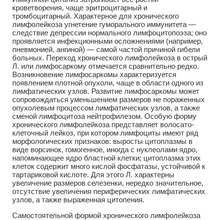
кроветворения, чаще эритроцитарный и
тромбоцитарный. Характерное для хронического
лимфолейкоза угнетение гуморального иммунитета —
следствие депрессии нормального лимфоцитопоэза; оно
проявляется инфекционными осложнениями (например,
пневмонией, ангиной) — самой частой причиной гибели
больных. Переход хронического лимфолейкоза в острый
Л. или лимфосаркому отмечается сравнительно редко.
Возникновение лимфосаркомы характеризуется
появлением плотной опухоли, чаще в области одного из
лимфатических узлов. Развитие лимфосаркомы может
сопровождаться уменьшением размеров не пораженных
опухолевым процессом лимфатических узлов, а также
сменой лимфоцитоза нейтрофилезом. Особую форму
хронического лимфолейкоза представляет волосато-
клеточный лейкоз, при котором лимфоциты имеют ряд
морфологических признаков: выросты цитоплазмы в
виде ворсинок, гомогенное, иногда с нуклеолами ядро,
напоминающее ядро бластной клетки; цитоплазма этих
клеток содержит много кислой фосфатазы, устойчивой к
тартариковой кислоте. Для этого Л. характерны
увеличение размеров селезенки, нередко значительное,
отсутствие увеличения периферических лимфатических
узлов, а также выраженная цитопения.
Самостоятельной формой хронического лимфолейкоза