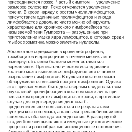
присоединяется позже. Частый симптом — увеличение
размеров селезенки. Реже отмечается увеличение
печени. В крови наряду с ростом числа лимфоцитов,
присутствием единичных пролимфоцитов и иногда
лимфобластов довольно часто можно обнаружить
характерные для хронического лимфолейкоза так
называемой тени Гумпрехта — разрушенные при
приготовлении мазка ядра лимфоцитов, в которых среди
глыбок хроматина можно заметить нуклеолы.
Абсолютное содержание в крови нейтрофилов,
тромбоцитов и эритроцитов в течение многих лет в
развернутой стадии болезни может оставаться
нормальным. При гистологическом исследовании
костного мозга выявляется диффузное или очаговое
разрастание лимфоцитов. В пунктате костного мозга
обнаруживается высокий процент лимфоцитов. Однако
этот признак может быть достоверным свидетельством
опухолевой пролиферации в костном мозге лишь при
невысоком проценте лимфоцитов в крови, в противном
случае для подтверждения диагноза Л.
предпочтительнее пользоваться не результатами
пункции костного мозга, а данными трепанобиопсии или
совмещать оба метода исследования. В развернутой
стадии болезни выявляются иммунные цитолитические
процессы и разнообразные инфекционные осложнения.
Иммунный цитолиз затрагивает все ростки