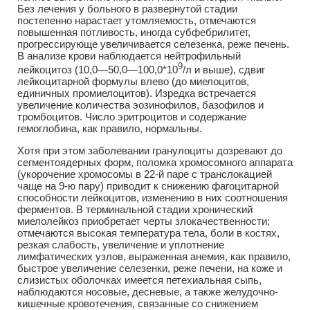
Без лечения у больного в развернутой стадии
постепенно нарастает утомляемость, отмечаются
повышенная потливость, иногда субфебрилитет,
прогрессирующе увеличивается селезенка, реже печень.
В анализе крови наблюдается нейтрофильный
9
лейкоцитоз (10,0—50,0—100,0*10
/л и выше), сдвиг
лейкоцитарной формулы влево (до миелоцитов,
единичных промиелоцитов). Изредка встречается
увеличение количества эозинофилов, базофилов и
тромбоцитов. Число эритроцитов и содержание
гемоглобина, как правило, нормальны.
Хотя при этом заболевании гранулоциты дозревают до
сегментоядерных форм, поломка хромосомного аппарата
(укорочение хромосомы в 22-й паре с транслокацией
чаще на 9-ю пару) приводит к снижению фагоцитарной
способности лейкоцитов, изменению в них соотношения
ферментов. В терминальной стадии хронический
миелолейкоз приобретает черты злокачественности;
отмечаются высокая температура тела, боли в костях,
резкая слабость, увеличение и уплотнение
лимфатических узлов, выраженная анемия, как правило,
быстрое увеличение селезенки, реже печени, на коже и
слизистых оболочках имеется петехиальная сыпь,
наблюдаются носовые, десневые, а также желудочно-
кишечные кровотечения, связанные со снижением