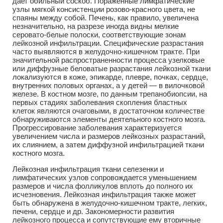
дает обильный соскоб. Пораженные лимфатические
узлы мягкой консистенции розово-красного цвета, не
спаяны между собой. Печень, как правило, увеличена
незначительно, на разрезе иногда видны мелкие
серовато-белые полоски, соответствующие зонам
лейкозной инфильтрации. Специфические разрастания
часто выявляются в желудочно-кишечном тракте. При
значительной распространенности процесса узелковые
или диффузные беловатые разрастания лейкозной ткани
локализуются в коже, эпикарде, плевре, почках, сердце,
внутренних половых органах, а у детей — в вилочковой
железе. В костном мозге, по данным трепанобиопсии, на
первых стадиях заболевания скопления бластных
клеток являются очаговыми, в достаточном количестве
обнаруживаются элементы деятельного костного мозга.
Прогрессирование заболевания характеризуется
увеличением числа и размеров лейкозных разрастаний,
их слиянием, а затем диффузной инфильтрацией ткани
костного мозга.
Лейкозная инфильтрация ткани селезенки и
лимфатических узлов сопровождается уменьшением
размеров и числа фолликулов вплоть до полного их
исчезновения. Лейкозная инфильтрация также может
быть обнаружена в желудочно-кишечном тракте, легких,
печени, сердце и др. Закономерности развития
лейкозного процесса и сопутствующие ему вторичные