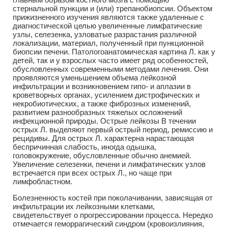
стернальной пункции и (или) трепанобиопсии. Объектом
прижизненного изучения являются также удаленные с
диагностической целью увеличенные лимфатические
узлы, селезенка, узловатые разрастания различной
локализации, материал, полученный при пункционной
биопсии печени. Патологоанатомическая картина Л. как у
детей, так и у взрослых часто имеет ряд особенностей,
обусловленных современными методами лечения. Они
проявляются уменьшением объема лейкозной
инфильтрации и возникновением гипо- и аплазии в
кроветворных органах, усилением дистрофических и
некробиотических, а также фиброзных изменений,
развитием разнообразных тяжелых осложнений
инфекционной природы. Острые лейкозы В течении
острых Л. выделяют первый острый период, ремиссию и
рецидивы. Для острых Л. характерна нарастающая
беспричинная слабость, иногда одышка,
головокружение, обусловленные обычно анемией.
Увеличение селезенки, печени и лимфатических узлов
встречается при всех острых Л., но чаще при
лимфобластном.
Болезненность костей при поколачивании, зависящая от
инфильтрации их лейкозными клетками,
свидетельствует о прогрессировании процесса. Нередко
отмечается геморрагический синдром (кровоизлияния,