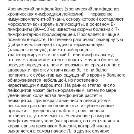
Хронический лимфолейкоз (хронический лимфаденоз,
хроническая лимфоидная лейкемия) — поражение
иммунокомпетентной ткани, основу которой составляют
морфологически зрелые лимфоциты, в основном В-
лимфоциты (80—98%); известны формы болезни с Т-
лимфоцитарной пролиферацией. Проявляется чаще в
пожилом возрасте. По течению различают развернутую
(доброкачественную) стадию и терминальную
(злокачественную), при которой процесс
трансформируется в острый Л. или лимфосаркому;
вторая стадия может отсутствовать. Начало болезни
нередко определить почти невозможно: среди полного
здоровья и при отсутствии каких бы то ни было
неприятных субъективных ощущений в крови у больного
обнаруживается небольшой, но постепенно
нарастающий лимфоцитоз. На ранних этапах число
лейкоцитов может быть нормальным. затем по мере
увеличения количества лимфоцитов растет и
лейкоцитоз. При возрастании числа лейкоцитов в
несколько раз обычно появляются и субъективные
признаки — умеренная слабость, повышенная
потливость, утомляемость. Увеличение размеров
лимфатических узлов (как правило, на шее) является
характерным признаком болезни, который иногда
выявляется в самом начале Л., в других случаях