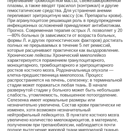
переливание тромбоцитной массы, свежезамороженной
плазмы, а также вводят трасилол (контрикал) и другие
гемостатические средства. Для устранения анемии
переливают эритроцитную массу (см. Препараты крови).
При агранулоцитозе решающая роль в предупреждении
инфекционных осложнений принадлежит антибиотикам.
Прогноз. Современная терапия острых Л. позволяет у 20
—80% больных (в зависимости от возраста больных,
формы Л. и других прогностических факторов) достигать
полных не прерываемых в течение 5 лет ремиссий,
которые расценивают практически как выздоровление.
Хронические лейкозы Хронический миелолейкоз
характеризуется поражением гранулоцитарного,
моноцитарного, тромбоцитарного и эритроцитарного
ростков костного мозга. Родоначальница опухоли —
клетка-предшественница миелопоэза. Процесс
распространяется на печень, селезенку; в терминальной
стадии может поражаться любая ткань. В начале
развернутой стадии у больного может быть небольшая
слабость, утомляемость, повышенное потоотделение.
Селезенка имеет нормальные размеры или
незначительно увеличена. Состав крови практически не
изменен, хотя возможен незначительный
нейтрофильный лейкоцитоз. В пунктате костного мозга
увеличено количество миелокариоцитов, в материале,
полученном при трепанобиопсии, наблюдается почти
полное вытеснение жировой ткани миелоидной тканью.