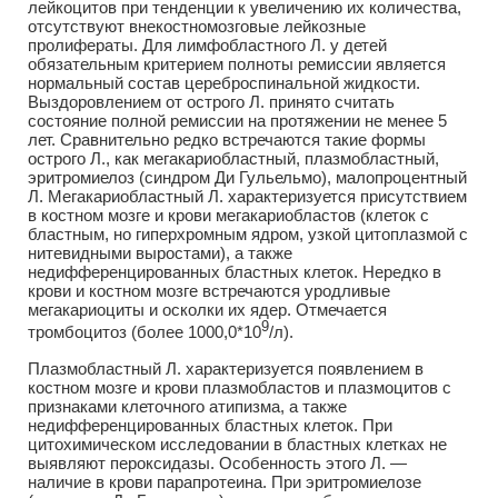
лейкоцитов при тенденции к увеличению их количества,
отсутствуют внекостномозговые лейкозные
пролифераты. Для лимфобластного Л. у детей
обязательным критерием полноты ремиссии является
нормальный состав цереброспинальной жидкости.
Выздоровлением от острого Л. принято считать
состояние полной ремиссии на протяжении не менее 5
лет. Сравнительно редко встречаются такие формы
острого Л., как мегакариобластный, плазмобластный,
эритромиелоз (синдром Ди Гульельмо), малопроцентный
Л. Мегакариобластный Л. характеризуется присутствием
в костном мозге и крови мегакариобластов (клеток с
бластным, но гиперхромным ядром, узкой цитоплазмой с
нитевидными выростами), а также
недифференцированных бластных клеток. Нередко в
крови и костном мозге встречаются уродливые
мегакариоциты и осколки их ядер. Отмечается
9
тромбоцитоз (более 1000,0*10
/л).
Плазмобластный Л. характеризуется появлением в
костном мозге и крови плазмобластов и плазмоцитов с
признаками клеточного атипизма, а также
недифференцированных бластных клеток. При
цитохимическом исследовании в бластных клетках не
выявляют пероксидазы. Особенность этого Л. —
наличие в крови парапротеина. При эритромиелозе