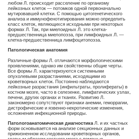
любом Л. происходит расселение по организму
лейкозных клеток — потомков одной первоначально
мутировавшей клетки. С помощью цитогенетического
анализа и иммунофенотипирования можно определить
класс клеток, являющихся исходными при некоторых
формах Л. Так, при миелоидных Л. это клетка-
предшественница миелопоэза, при лимфоидных Л. —
клетка-предшественница лимфоцитопоэза.
Патологическая анатомия
Различные формы Л. отличаются морфологическими
проявлениями, однако им свойственны общие черты.
Все формы Л. характеризуются системными
опухолевыми разрастаниями, исходящими из
кроветворных клеток. Постоянно наблюдаются
лейкозные разрастания (инфильтраты, пролифераты) в
костном мозге, часто в селезенке, лимфатических узлах,
печени, других органах и тканях. Развитию Л.
закономерно сопутствуют признаки анемии, геморрагии,
дистрофические и язвенно-некротические изменения,
осложнения инфекционной природы.
Патологоанатомическая диагностика
Л. и их частных
форм основывается на анализе секционных данных и
прижизненном исследовании кроветворных органов,
главным образом костного мозга с помощью