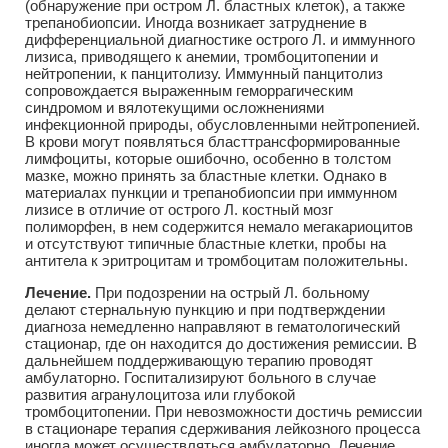
(обнаружение при остром Л. бластных клеток), а также
трепанобиопсии. Иногда возникает затруднение в
дифференциальной диагностике острого Л. и иммунного
лизиса, приводящего к анемии, тромбоцитопении и
нейтропении, к панцитолизу. Иммунный панцитолиз
сопровождается выраженным геморрагическим
синдромом и вялотекущими осложнениями
инфекционной природы, обусловленными нейтропенией.
В крови могут появляться бласттрансформированные
лимфоциты, которые ошибочно, особенно в толстом
мазке, можно принять за бластные клетки. Однако в
материалах пункции и трепанобиопсии при иммунном
лизисе в отличие от острого Л. костный мозг
полиморфен, в нем содержится немало мегакариоцитов
и отсутствуют типичные бластные клетки, пробы на
антитела к эритроцитам и тромбоцитам положительны.
Лечение.
При подозрении на острый Л. больному
делают стернальную пункцию и при подтверждении
диагноза немедленно направляют в гематологический
стационар, где он находится до достижения ремиссии. В
дальнейшем поддерживающую терапию проводят
амбулаторно. Госпитализируют больного в случае
развития агранулоцитоза или глубокой
тромбоцитопении. При невозможности достичь ремиссии
в стационаре терапия сдерживания лейкозного процесса
иногда может осуществляться амбулаторно. Лечение