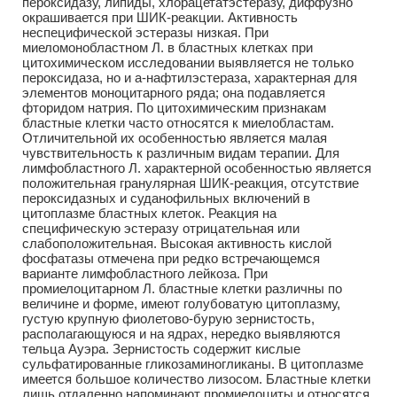
пероксидазу, липиды, хлорацетатэстеразу, диффузно
окрашивается при ШИК-реакции. Активность
неспецифической эстеразы низкая. При
миеломонобластном Л. в бластных клетках при
цитохимическом исследовании выявляется не только
пероксидаза, но и a-нафтилэстераза, характерная для
элементов моноцитарного ряда; она подавляется
фторидом натрия. По цитохимическим признакам
бластные клетки часто относятся к миелобластам.
Отличительной их особенностью является малая
чувствительность к различным видам терапии. Для
лимфобластного Л. характерной особенностью является
положительная гранулярная ШИК-реакция, отсутствие
пероксидазных и суданофильных включений в
цитоплазме бластных клеток. Реакция на
специфическую эстеразу отрицательная или
слабоположительная. Высокая активность кислой
фосфатазы отмечена при редко встречающемся
варианте лимфобластного лейкоза. При
промиелоцитарном Л. бластные клетки различны по
величине и форме, имеют голубоватую цитоплазму,
густую крупную фиолетово-бурую зернистость,
располагающуюся и на ядрах, нередко выявляются
тельца Ауэра. Зернистость содержит кислые
сульфатированные гликозаминогликаны. В цитоплазме
имеется большое количество лизосом. Бластные клетки
лишь отдаленно напоминают промиелоциты и относятся