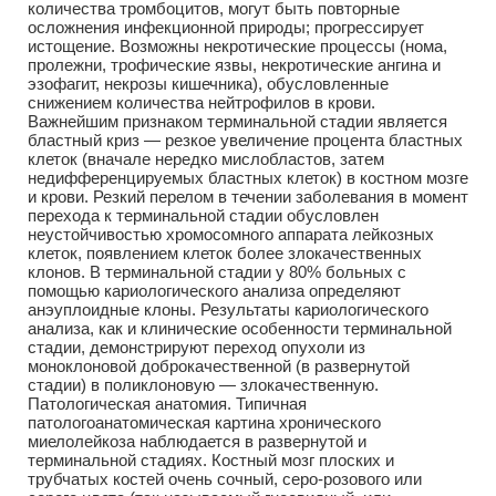
количества тромбоцитов, могут быть повторные
осложнения инфекционной природы; прогрессирует
истощение. Возможны некротические процессы (нома,
пролежни, трофические язвы, некротические ангина и
эзофагит, некрозы кишечника), обусловленные
снижением количества нейтрофилов в крови.
Важнейшим признаком терминальной стадии является
бластный криз — резкое увеличение процента бластных
клеток (вначале нередко мислобластов, затем
недифференцируемых бластных клеток) в костном мозге
и крови. Резкий перелом в течении заболевания в момент
перехода к терминальной стадии обусловлен
неустойчивостью хромосомного аппарата лейкозных
клеток, появлением клеток более злокачественных
клонов. В терминальной стадии у 80% больных с
помощью кариологического анализа определяют
анэуплоидные клоны. Результаты кариологического
анализа, как и клинические особенности терминальной
стадии, демонстрируют переход опухоли из
моноклоновой доброкачественной (в развернутой
стадии) в поликлоновую — злокачественную.
Патологическая анатомия. Типичная
патологоанатомическая картина хронического
миелолейкоза наблюдается в развернутой и
терминальной стадиях. Костный мозг плоских и
трубчатых костей очень сочный, серо-розового или