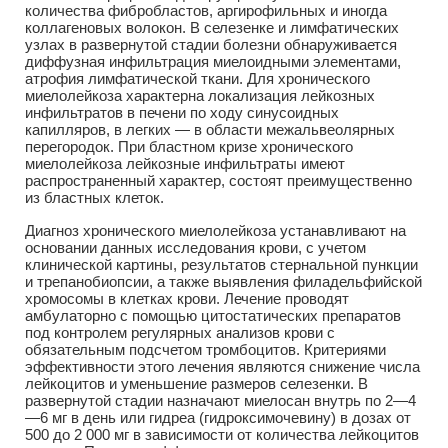
количества фибробластов, аргирофильных и иногда
коллагеновых волокон. В селезенке и лимфатических
узлах в развернутой стадии болезни обнаруживается
диффузная инфильтрация миелоидными элементами,
атрофия лимфатической ткани. Для хронического
миелолейкоза характерна локализация лейкозных
инфильтратов в печени по ходу синусоидных
капилляров, в легких — в области межальвеолярных
перегородок. При бластном кризе хронического
миелолейкоза лейкозные инфильтраты имеют
распространенный характер, состоят преимущественно
из бластных клеток.
Диагноз хронического миелолейкоза устанавливают на
основании данных исследования крови, с учетом
клинической картины, результатов стернальной пункции
и трепанобиопсии, а также выявления филадельфийской
хромосомы в клетках крови. Лечение проводят
амбулаторно с помощью цитостатических препаратов
под контролем регулярных анализов крови с
обязательным подсчетом тромбоцитов. Критериями
эффективности этого лечения являются снижение числа
лейкоцитов и уменьшение размеров селезенки. В
развернутой стадии назначают миелосан внутрь по 2—4
—6 мг в день или гидреа (гидроксимочевину) в дозах от
500 до 2 000 мг в зависимости от количества лейкоцитов