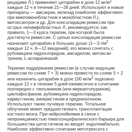
2
рецидиве Л.) применяют цитарабин в дозе 12 мг/м
каждые 12 ч в течение 21—28 дней. Используют и новые
препараты — амсакрин, вепезид (наиболее эффективен
при миеломонобластном и монобластном Л.),
митоксантрон и др. Для консолидации ремиссии при
острых нелимфобластных Л. рекомендуется, как
правило, 1—3 курса терапии, при которой была
достигнута ремиссия. С целью консолидации ремиссии
2
назначают цитарабин в больших дозах (1—3 г/м
каждые 12 ч, 8—12 введений); его можно сочетать с
рубомицина гидрохлоридом, амсидилом, митоксан
троном, L-аспарагиназой.
Терапию поддержания ремиссии (в случае индукции
ремиссии по схеме 7 + 3) можно провести по схеме 5 + 2
2
или назначить цитарабин в дозе 100 мг/м
подкожно
каждые 12 ч в течение 5 дней ежемесячно в сочетании
поочередно с тиогуанином (или меркаптопурином),
циклофосфаном, рубомицина гидрохлоридом,
кармустином, винкристином и преднизолоном.
Используют также лучевую терапию. Тотальное
облучение может предшествовать трансплантации
костного мозга. При нейролейкемии в связи с
непроницаемостью гематоэнцефалического барьера для
большинства цитостатиков их вводят эндолюмбально.
Наиболее эффективно сочетание метотрексата с