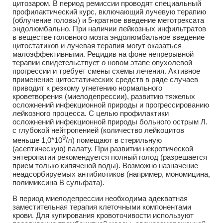
цитозаром. В период ремиссии проводят специальный
профилактический курс, включающий лучевую терапию
(облучение головы) и 5-кратное введение метотрексата
эндолюмбально. При наличии лейкозных инфильтратов
в веществе головного мозга эндолюмбальное введение
цитостатиков и лучевая терапия могут оказаться
малоэффективными. Рецидив на фоне непрерывной
терапии свидетельствует о новом этапе опухолевой
прогрессии и требует смены схемы лечения. Активное
применение цитостатических средств в ряде случаев
приводит к резкому угнетению нормального
кроветворения (миелодепрессии), развитию тяжелых
осложнений инфекционной природы и прогрессированию
лейкозного процесса. С целью профилактики
осложнений инфекционной природы больного острым Л.
с глубокой нейтропенией (количество лейкоцитов
9
меньше 1,0*10
/л) помещают в стерильную
(асептическую) палату. При развитии некротической
энтеропатии рекомендуется полный голод (разрешается
прием только кипяченой воды). Возможно назначение
неадсорбируемых антибиотиков (например, мономицина,
полимиксина В сульфата).
В период миелодепрессии необходима адекватная
заместительная терапия клеточными компонентами
крови. Для купирования кровоточивости используют