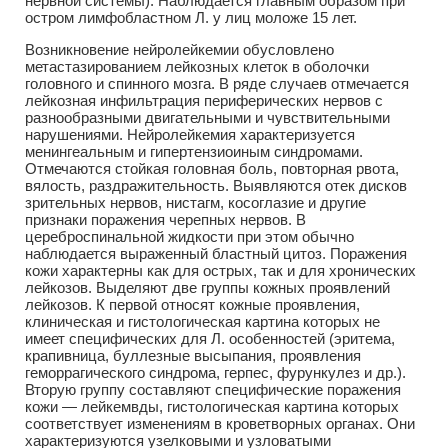
нервной системы). Наблюдается главным образом при
остром лимфобластном Л. у лиц моложе 15 лет.
Возникновение нейролейкемии обусловлено
метастазированием лейкозных клеток в оболочки
головного и спинного мозга. В ряде случаев отмечается
лейкозная инфильтрация периферических нервов с
разнообразными двигательными и чувствительными
нарушениями. Нейролейкемия характеризуется
менингеальным и гипертензиоиным синдромами.
Отмечаются стойкая головная боль, повторная рвота,
вялость, раздражительность. Выявляются отек дисков
зрительных нервов, нистагм, косоглазие и другие
признаки поражения черепных нервов. В
цереброспинальной жидкости при этом обычно
наблюдается выраженный бластный цитоз. Поражения
кожи характерны как для острых, так и для хронических
лейкозов. Выделяют две группы кожных проявлений
лейкозов. К первой относят кожные проявления,
клиническая и гистологическая картина которых не
имеет специфических для Л. особенностей (эритема,
крапивница, буллезные высыпания, проявления
геморрагического синдрома, герпес, фурункулез и др.).
Вторую группу составляют специфические поражения
кожи — лейкемвды, гистологическая картина которых
соответствует изменениям в кроветворных органах. Они
характеризуются узелковыми и узловатыми