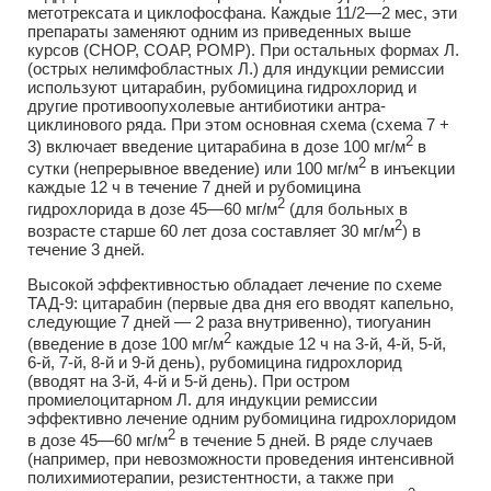
метотрексата и циклофосфана. Каждые 11/2—2 мес, эти
препараты заменяют одним из приведенных выше
курсов (CHOP, СОАР, POMP). При остальных формах Л.
(острых нелимфобластных Л.) для индукции ремиссии
используют цитарабин, рубомицина гидрохлорид и
другие противоопухолевые антибиотики антра-
циклинового ряда. При этом основная схема (схема 7 +
2
3) включает введение цитарабина в дозе 100 мг/м
в
2
сутки (непрерывное введение) или 100 мг/м
в инъекции
каждые 12 ч в течение 7 дней и рубомицина
2
гидрохлорида в дозе 45—60 мг/м
(для больных в
2
возрасте старше 60 лет доза составляет 30 мг/м
) в
течение 3 дней.
Высокой эффективностью обладает лечение по схеме
ТАД-9: цитарабин (первые два дня его вводят капельно,
следующие 7 дней — 2 раза внутривенно), тиогуанин
2
(введение в дозе 100 мг/м
каждые 12 ч на 3-й, 4-й, 5-й,
6-й, 7-й, 8-й и 9-й день), рубомицина гидрохлорид
(вводят на 3-й, 4-й и 5-й день). При остром
промиелоцитарном Л. для индукции ремиссии
эффективно лечение одним рубомицина гидрохлоридом
2
в дозе 45—60 мг/м
в течение 5 дней. В ряде случаев
(например, при невозможности проведения интенсивной
полихимиотерапии, резистентности, а также при