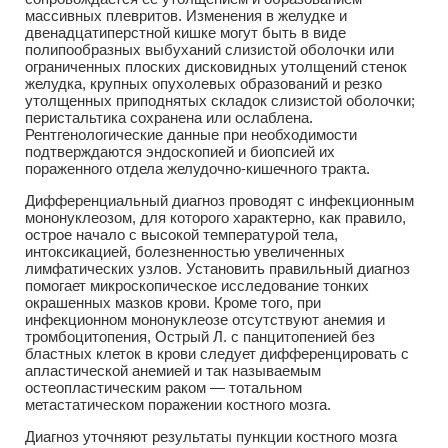
массивных плевритов. Изменения в желудке и
двенадцатиперстной кишке могут быть в виде
полипообразных выбуханий слизистой оболочки или
ограниченных плоских дисковидных утолщений стенок
желудка, крупных опухолевых образований и резко
утолщенных приподнятых складок слизистой оболочки;
перистальтика сохранена или ослаблена.
Рентгенологические данные при необходимости
подтверждаются эндоскопией и биопсией их
пораженного отдела желудочно-кишечного тракта.
Дифференциальный диагноз проводят с инфекционным
мононуклеозом, для которого характерно, как правило,
острое начало с высокой температурой тела,
интоксикацией, болезненностью увеличенных
лимфатических узлов. Установить правильный диагноз
помогает микроскопическое исследование тонких
окрашенных мазков крови. Кроме того, при
инфекционном мононуклеозе отсутствуют анемия и
тромбоцитопения, Острый Л. с панцитопенией без
бластных клеток в крови следует дифференцировать с
апластической анемией и так называемым
остеопластическим раком — тотальном
метастатическом поражении костного мозга.
Диагноз уточняют результаты пункции костного мозга