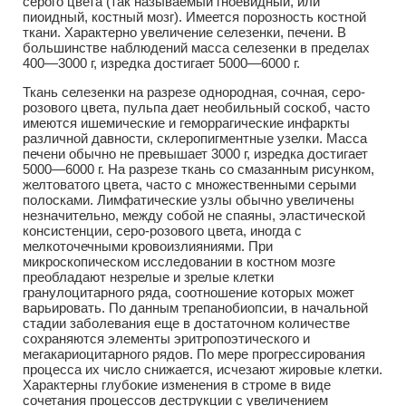
серого цвета (так называемый гноевидный, или
пиоидный, костный мозг). Имеется порозность костной
ткани. Характерно увеличение селезенки, печени. В
большинстве наблюдений масса селезенки в пределах
400—3000 г, изредка достигает 5000—6000 г.
Ткань селезенки на разрезе однородная, сочная, серо-
розового цвета, пульпа дает необильный соскоб, часто
имеются ишемические и геморрагические инфаркты
различной давности, склеропигментные узелки. Масса
печени обычно не превышает 3000 г, изредка достигает
5000—6000 г. На разрезе ткань со смазанным рисунком,
желтоватого цвета, часто с множественными серыми
полосками. Лимфатические узлы обычно увеличены
незначительно, между собой не спаяны, эластической
консистенции, серо-розового цвета, иногда с
мелкоточечными кровоизлияниями. При
микроскопическом исследовании в костном мозге
преобладают незрелые и зрелые клетки
гранулоцитарного ряда, соотношение которых может
варьировать. По данным трепанобиопсии, в начальной
стадии заболевания еще в достаточном количестве
сохраняются элементы эритропоэтического и
мегакариоцитарного рядов. По мере прогрессирования
процесса их число снижается, исчезают жировые клетки.
Характерны глубокие изменения в строме в виде
сочетания процессов деструкции с увеличением