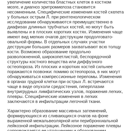
увеличение количества бластных клеток в костном
мозге, и диагноз эритромиелоза становится
несомненным. Специфические изменения костей скелета
у больных острым Л. при рентгенологическом
исследовании обнаруживаются преимущественно в
диафизах длинных трубчатых костей, но могут быть
выявлены и в плоских коротких костях. Изменения чаще
имеют вид мелких очагов деструкции продолговато-
овальной формы. В отдельных случаях участки
деструкции больших размеров захватывают всю толщу
кости. Возможно образование продольно
разволокненной, широкопетлистой, беспорядочной
структуры костного вещества или диффузного
остеопороза. Из плоских и коротких костей сильнее
поражаются позвонки: помимо остеопороза, в них могут
обнаруживаться компрессионные переломы. Изменения
в органах грудной клетки при острых Л. встречаются
чаще в виде опухоли средостения, гиперплазии
внутригрудных лимфатических узлов, поражения легких,
плевры. Специфические изменения в легких
заключаются в инфильтрации легочной ткани.
Характерно образование массивных затемнений,
формирующихся из сливающихся очагов на фоне
выраженной межальвеолярной или перибронхиальной
лейкозной инфильтрации. Лейкозное поражение плевры
сопровождается ее утолщением и образованием