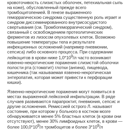
кровоточивость слизистых оболочек, петехиальная сыпь
на коже), обусловленный прежде всего
тромбоцитопенией. В генезе выраженного
геморрагическою синдрома существенную роль играет и
синдром диссеминированного внутрисосудистого
свертывания (см. Тромбогеморрагический синдром),
связанный с освобождением протеолитических
ферментов из лизосом опухолевых клеток. Возможно
повышение температуры тела и результате
инфекционных осложнений (например пневмонии,
сепсиса) либо основного процесса. При содержании
9
лейкоцитов в крови ниже 1,0*10
/л часто возникают
язвенно-некротические поражения слизистой оболочки
полости рта (стоматит) глотки (ангина), пищевода,
кишечника (так называемая язвенно-некротическая
энтеропатия, которая может привести к перфорации
кишки).
Язвенно-некротические поражения могут появиться в
местах выраженной лейкозной инфильтрации. В ряде
случаев развиваются парапроктит, пневмония, сепсис и
другие осложнения. Ремиссией острого Л. называют
состояние, при котором у больного в костном мозге
обнаруживается менее 5% бластных клеток (в крови они
отсутствуют), менее 30% лимфоидных клеток, в крови —
9
9
более 100,0*10
/л тромбоцитов и более 3*10
/л