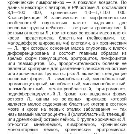
хронический лимфолейкоз — в пожилом возрасте. По
данным некоторых авторов, в РФ острые Л. составляют
3,1—100 000, хронические 1,0—1,7:100 000.
Классификация В зависимости от морфологических
особенностей опухолевых клеток выделяют две
основные группы лейкозов — острые и хронические. К
острым отнесены Л., при которых основная масса клеток
крови представлена бластными (лейкозными, т.е.
малодифференцированными) клетками, а к хроническим
— Л., при которых основная масса опухолевых клеток
дифференцирована и состоит главным образом из
зрелых форм гранулоцитов, эритроцитов, лимфоцитов
или плазмоцитов. Т.о., продолжительность болезни не
является критерием для разделения лейкозов на острые
или хронические. Группа острых Л. включает следующие
основные формы Л.: лимфобластный, миелобластный,
промиелоцитарный, монобластный, миеломонобластный,
плазмобластный, мегака-риобластный, эритромиелоз,
недифференцируемый Л. Кроме того, выделяют форму
острого Л., одним из основных признаков которой
является малое содержание бластных клеток в костном
мозге и крови на первых этапах заболевания — так
называемый малопроцентный (олигобластный, тлеющий,
или дремлющий) острый лейкоз. К группе хронических Л.
относятся: миелолейкоз, лимфолейкоз, хронический
моноцитарный лейкоз, хронический эритромиелоз,