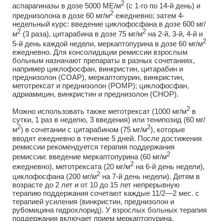
2
аспарагиназы в дозе 5000 МЕ/м
(с 1-го по 14-й день) и
2
преднизолона в дозе 60 мг/м
ежедневно; затем 4-
недельный курс: введение циклофосфана в дозе 600 мг/
2
2
м
(3 раза), цитарабина в дозе 75 мг/м
на 2-й, 3-й, 4-й и
2
5-й день каждой недели, меркаптопурина в дозе 60 мг/м
ежедневно. Для консолидации ремиссии взрослым
больным назначают препараты в разных сочетаниях,
например циклофосфан, винкристин, цитарабин и
преднизолон (СОАР), меркаптопурин, винкристин,
метотрексат и преднизолон (POMP); циклофосфан,
адриамицин, винкристин и преднизолон (CHOP).
2
Можно использовать также метотрексат (1000 мг/м
в
сутки, 1 раз в неделю, 3 введения) или тенипозид (60 мг/
2
2
м
) в сочетании с цитарабином (75 мг/м
), которые
вводят ежедневно в течение 5 дней. После достижения
ремиссии рекомендуется терапия поддержания
2
ремиссии: введение меркаптопурина (60 мг/м
2
ежедневно), метотрексата (20 мг/м
на 6-й день недели),
2
циклофосфана (200 мг/м
на 7-й день недели). Детям в
возрасте до 2 лет и от 10 до 15 лет непрерывную
терапию поддержания сочетают каждые 11/2—2 мес. с
терапией усиления (винкристин, преднизолон и
рубомицина гидрохлорид). У взрослых больных терапия
поддержания включает прием меркаптопурина,