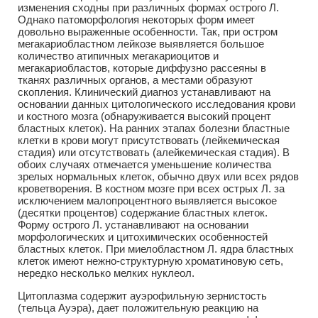
изменения сходны при различных формах острого Л.
Однако патоморфология некоторых форм имеет
довольно выраженные особенности. Так, при остром
мегакариобластном лейкозе выявляется большое
количество атипичных мегакариоцитов и
мегакариобластов, которые диффузно рассеяны в
тканях различных органов, а местами образуют
скопления. Клинический диагноз устанавливают на
основании данных цитологического исследования крови
и костного мозга (обнаруживается высокий процент
бластных клеток). На ранних этапах болезни бластные
клетки в крови могут присутствовать (лейкемическая
стадия) или отсутствовать (алейкемическая стадия). В
обоих случаях отмечается уменьшение количества
зрелых нормальных клеток, обычно двух или всех рядов
кроветворения. В костном мозге при всех острых Л. за
исключением малопроцентного выявляется высокое
(десятки процентов) содержание бластных клеток.
Форму острого Л. устанавливают на основании
морфологических и цитохимических особенностей
бластных клеток. При миелобластном Л. ядра бластных
клеток имеют нежно-структурную хроматиновую сеть,
нередко несколько мелких нуклеол.
Цитоплазма содержит ауэрофильную зернистость
(тельца Ауэра), дает положительную реакцию на