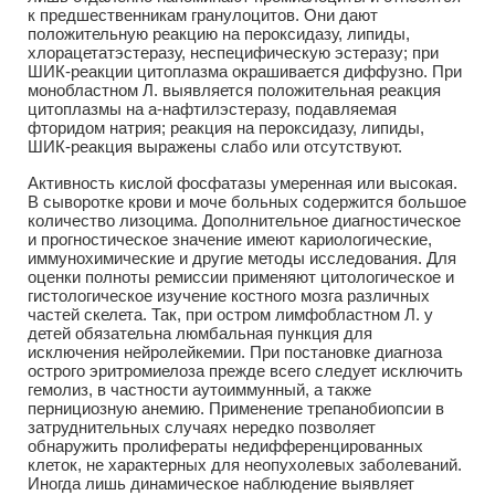
к предшественникам гранулоцитов. Они дают
положительную реакцию на пероксидазу, липиды,
хлорацетатэстеразу, неспецифическую эстеразу; при
ШИК-реакции цитоплазма окрашивается диффузно. При
монобластном Л. выявляется положительная реакция
цитоплазмы на a-нафтилэстеразу, подавляемая
фторидом натрия; реакция на пероксидазу, липиды,
ШИК-реакция выражены слабо или отсутствуют.
Активность кислой фосфатазы умеренная или высокая.
В сыворотке крови и моче больных содержится большое
количество лизоцима. Дополнительное диагностическое
и прогностическое значение имеют кариологические,
иммунохимические и другие методы исследования. Для
оценки полноты ремиссии применяют цитологическое и
гистологическое изучение костного мозга различных
частей скелета. Так, при остром лимфобластном Л. у
детей обязательна люмбальная пункция для
исключения нейролейкемии. При постановке диагноза
острого эритромиелоза прежде всего следует исключить
гемолиз, в частности аутоиммунный, а также
пернициозную анемию. Применение трепанобиопсии в
затруднительных случаях нередко позволяет
обнаружить пролифераты недифференцированных
клеток, не характерных для неопухолевых заболеваний.
Иногда лишь динамическое наблюдение выявляет