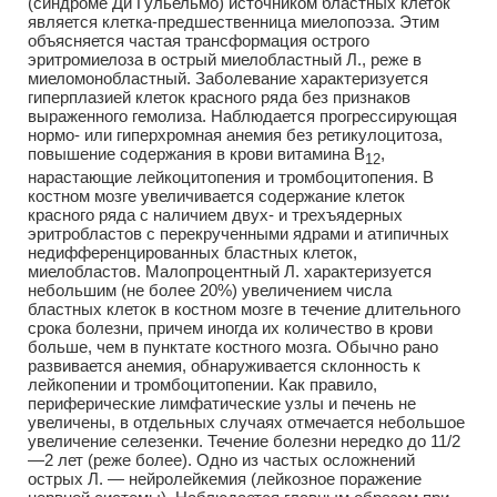
(синдроме Ди Гульельмо) источником бластных клеток
является клетка-предшественница миелопоэза. Этим
объясняется частая трансформация острого
эритромиелоза в острый миелобластный Л., реже в
миеломонобластный. Заболевание характеризуется
гиперплазией клеток красного ряда без признаков
выраженного гемолиза. Наблюдается прогрессирующая
нормо- или гиперхромная анемия без ретикулоцитоза,
повышение содержания в крови витамина В
,
12
нарастающие лейкоцитопения и тромбоцитопения. В
костном мозге увеличивается содержание клеток
красного ряда с наличием двух- и трехъядерных
эритробластов с перекрученными ядрами и атипичных
недифференцированных бластных клеток,
миелобластов. Малопроцентный Л. характеризуется
небольшим (не более 20%) увеличением числа
бластных клеток в костном мозге в течение длительного
срока болезни, причем иногда их количество в крови
больше, чем в пунктате костного мозга. Обычно рано
развивается анемия, обнаруживается склонность к
лейкопении и тромбоцитопении. Как правило,
периферические лимфатические узлы и печень не
увеличены, в отдельных случаях отмечается небольшое
увеличение селезенки. Течение болезни нередко до 11/2
—2 лет (реже более). Одно из частых осложнений
острых Л. — нейролейкемия (лейкозное поражение