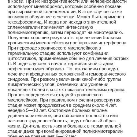
в крови. При их неэффективности или непереносимости
используют миелобромол, который особенно показан
при выраженной спленомегалии. В этом случае также
возможно облучение селезенки. Может быть применен
гексафосфамид. Иногда при исходно значительной
спленомегалии применяют интенсивную
полихимиотерапию, затем переходят на монотерапию.
Получены хорошие результаты при лечении больных
хроническим миелолейкозом препаратами интерферона.
При переходе хронического миелолейкоза в
терминальную стадию используют комбинации
цитостатиков, применяемые обычно для лечения острых
Л. В ряде случаев в начале терминальной стадии
эффективен миелобромол. По показаниям проводят
лечение инфекционных осложнений и геморрагического
синдрома. При резком увеличении какой-либо группы
лимфатических узлов, селезенки или усилении
локальных болей в костях показана телегамматерапия.
Прогноз определяется стадией хронического
миелолейкоза. При правильном лечении развернутая
стадия может продолжаться в среднем около 4 лет,
нередко 5—10 лет. Состояние больных вполне
удовлетворительное; они сохраняют полностью или
частично трудоспособность, ведут обычный образ
жизни. Длительность жизни больных в терминальной
стадии даже при комбинированной полихимиотералии
обычно не превышает 6—12 мес.