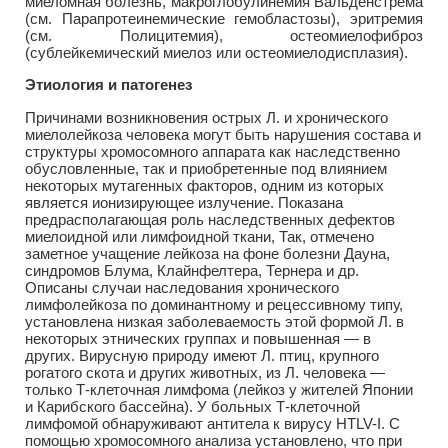
миеломная болезнь, макроглобулинемия Вальденстрема
(см. Парапротеинемические гемобластозы), эритремия
(см. Полицитемия), остеомиелофиброз
(сублейкемический миелоз или остеомиелодисплазия).
Этиология и патогенез
Причинами возникновения острых Л. и хронического
миелолейкоза человека могут быть нарушения состава и
структуры хромосомного аппарата как наследственно
обусловленные, так и приобретенные под влиянием
некоторых мутагенных факторов, одним из которых
является ионизирующее излучение. Показана
предрасполагающая роль наследственных дефектов
миелоидной или лимфоидной ткани, Так, отмечено
заметное учащение лейкоза на фоне болезни Дауна,
синдромов Блума, Клайнфелтера, Тернера и др.
Описаны случаи наследования хронического
лимфолейкоза по доминантному и рецессивному типу,
установлена низкая заболеваемость этой формой Л. в
некоторых этнических группах и повышенная — в
других. Вирусную природу имеют Л. птиц, крупного
рогатого скота и других животных, из Л. человека —
только Т-клеточная лимфома (лейкоз у жителей Японии
и Карибского бассейна). У больных Т-клеточной
лимфомой обнаруживают антитела к вирусу HTLV-I. С
помощью хромосомного анализа установлено, что при