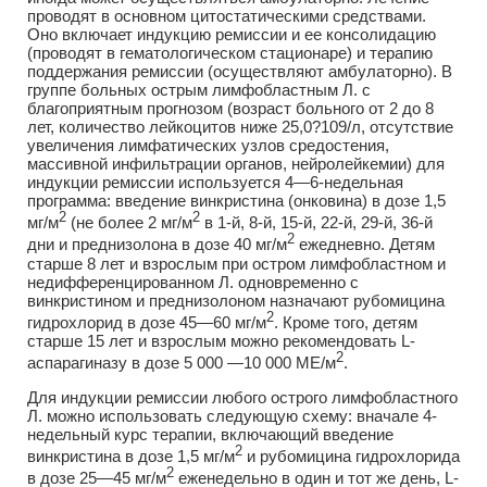
проводят в основном цитостатическими средствами.
Оно включает индукцию ремиссии и ее консолидацию
(проводят в гематологическом стационаре) и терапию
поддержания ремиссии (осуществляют амбулаторно). В
группе больных острым лимфобластным Л. с
благоприятным прогнозом (возраст больного от 2 до 8
лет, количество лейкоцитов ниже 25,0?109/л, отсутствие
увеличения лимфатических узлов средостения,
массивной инфильтрации органов, нейролейкемии) для
индукции ремиссии используется 4—6-недельная
программа: введение винкристина (онковина) в дозе 1,5
2
2
мг/м
(не более 2 мг/м
в 1-й, 8-й, 15-й, 22-й, 29-й, 36-й
2
дни и преднизолона в дозе 40 мг/м
ежедневно. Детям
старше 8 лет и взрослым при остром лимфобластном и
недифференцированном Л. одновременно с
винкристином и преднизолоном назначают рубомицина
2
гидрохлорид в дозе 45—60 мг/м
. Кроме того, детям
старше 15 лет и взрослым можно рекомендовать L-
2
аспарагиназу в дозе 5 000 —10 000 МЕ/м
.
Для индукции ремиссии любого острого лимфобластного
Л. можно использовать следующую схему: вначале 4-
недельный курс терапии, включающий введение
2
винкристина в дозе 1,5 мг/м
и рубомицина гидрохлорида
2
в дозе 25—45 мг/м
еженедельно в один и тот же день, L-