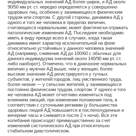
индивидуальных значений АД более широк, и АД около
90/50 мм рт. ст. нередко определяется у совершенно
здоровых лиц, особенно у занимающихся физическим
трудом или спортом. С другой стороны, динамика АД у
одного и того же человека в пределах величин,
считающихся нормальными, может фактически отражать
патологические изменения АД. Последнее необходимо
иметь в виду прежде всего в случаях, когда такая
динамика имеет характер исключительной на фоне
относительно устойчивых у данного человека значений
АД (например, снижение АД до 100/60 с обычных для
данного индивидуума значений около 140/90 мм рт. ст.
либо наоборот). Отмечено, что в диапазоне нормальных
величин у мужчин АД выше, чем у женщин; более
высокие значения АД регистрируются у тучных
субъектов, у жителей городов, лиц умственного труда,
более низкие — у сельских жителей, у занимающихся
постоянно физическим трудом, спортом. У одного и того
же человека АД может отчетливо изменяться под
влиянием эмоций, при изменении положения тела, в
соответствии с суточными ритмами (у большинства
здоровых людей АД повышается в послеполуденные и
вечерние часы и снижается после 2 ч ночи). Все эти
колебания происходят преимущественно за счет
изменений систолического АД при относительно
стабильном диастолическом.