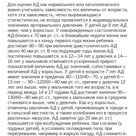
Для оценки АД как нормального или патологического
важно учитывать зависимость его величины от возраста,
хотя эта зависимость, четко выражающаяся
статистически, не всегда проявляется в индивидуальных
значениях артериального давления. У детей до 8 лет АД
ниже, чем у взрослых. У новорожденных систолическое
АД близко к 70 мм рт. ст., в ближайшие недели жизни оно
повышается и к концу первого года жизни ребенка
достигает 80—90 при величине диастолического АД
около 40 мм рт. ст. В последующие годы жизни АД
постепенно повышается, а в 12—14 лет у девочек и 14—
16 лет у мальчиков отмечается ускоренный прирост
показателей величины АД до значений, сопоставимых с
величиной АД у взрослых. У детей в возрасте 7 лет АД
имеет значения в пределах 80—110/40—70, у детей 8—
13 лет — 90—120/50—80 мм рт. ст., причем у девочек 12
лет оно выше, чем у мальчиков того же возраста, а в
период между 14 и 17 годами АД достигает величин 90—
130/60—80 мм рт. ст., причем у мальчиков оно в среднем
становится выше, чем у девочек. Как и у взрослых,
отмечены различия АД у детей, проживающих в городе и
в сельской местности, а также колебания его в процессе
различных нагрузок. АД заметно (до 20 мм рт. ст.)
повышается при возбуждении ребенка, при сосании (у
грудных детей), в условиях охлаждения тела; при
перегревании, например в жаркую погоду, АД снижается.