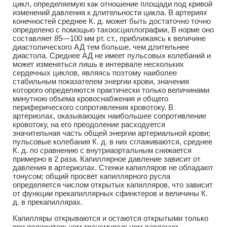
цикл, определяемую как отношение площади под кривой
изменений давления к длительности цикла. В артериях
конечностей среднее К. д. может быть достаточно точно
определено с помощью тахоосциллографии, В норме оно
составляет 85—100 мм рт. ст., приближаясь к величине
диастолического АД тем больше, чем длительнее
диастола. Среднее АД не имеет пульсовых колебаний и
может изменяться лишь в интервале нескольких
сердечных циклов, являясь поэтому наиболее
стабильным показателем энергии крови, значения
которого определяются практически только величинами
минутною объема кровоснабжения и общего
периферического сопротивления кровотоку. В
артериолах, оказывающих наибольшее сопротивление
кровотоку, на его преодоление расходуется
значительная часть общей энергии артериальной крови;
пульсовые колебания К. д. в них сглаживаются, среднее
К. д. по сравнению с внутриаортальным снижается
примерно в 2 раза. Капиллярное давление зависит от
давления в артериолах. Стенки капилляров не обладают
тонусом; общий просвет капиллярного русла
определяется числом открытых капилляров, что зависит
от функции прекапиллярных сфинктеров и величины К.
д. в прекапиллярах.
Капилляры открываются и остаются открытыми только
при положительном трансмуральном давлении —