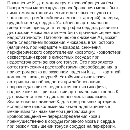
Повышение К. д. в малом круге кровообращения (см.
Гипертензия малого круга кровообращения) может быть
симптомом патологии легких и легочных сосудов (в
частности, тромбоэмболии легочных артерий), плевры,
грудной клетки, сердца. Устойчивая артериальная
гипертензия приводит к гипертрофии сердца, развитию
дистрофии миокарда и может быть причиной сердечной
недостаточности. Патологическое снижение АД может
быть следствием поражения миокарда, в т.ч. острого
(например, при инфаркте миокарда), снижения
периферического сопротивления кровотоку, кровопотери,
секвестрации крови в емкостных сосудах при
недостаточности венозного тонуса. Это проявляется
ортостатическими расстройствами кровообращения, а
при остром резко выраженном падении К. д. — картиной
коллапса, шока, анурией. Устойчивая гипотензия
артериальная наблюдается при заболеваниях,
сопровождающихся недостаточностью гипофиза,
надпочечников. При окклюзии артериальных стволов К.
д. снижается только дистальнее места окклюзии.
Значительное снижение К. д. в центральных артериях
вследствие гиповолемии включает адаптационные
механизмы так называемой централизации
кровообращения — перераспределения крови
преимущественно в сосуды головного мозга и сердца
при резком повышении тонуса сосудов на периферии.