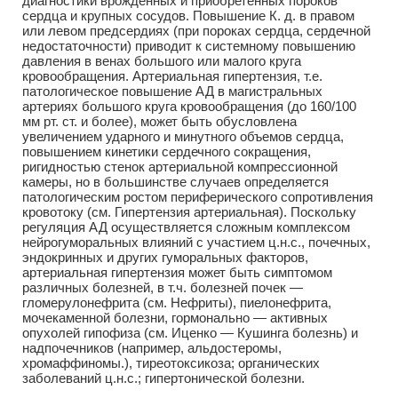
диагностики врожденных и приобретенных пороков
сердца и крупных сосудов. Повышение К. д. в правом
или левом предсердиях (при пороках сердца, сердечной
недостаточности) приводит к системному повышению
давления в венах большого или малого круга
кровообращения. Артериальная гипертензия, т.е.
патологическое повышение АД в магистральных
артериях большого круга кровообращения (до 160/100
мм рт. ст. и более), может быть обусловлена
увеличением ударного и минутного объемов сердца,
повышением кинетики сердечного сокращения,
ригидностью стенок артериальной компрессионной
камеры, но в большинстве случаев определяется
патологическим ростом периферического сопротивления
кровотоку (см. Гипертензия артериальная). Поскольку
регуляция АД осуществляется сложным комплексом
нейрогуморальных влияний с участием ц.н.с., почечных,
эндокринных и других гуморальных факторов,
артериальная гипертензия может быть симптомом
различных болезней, в т.ч. болезней почек —
гломерулонефрита (см. Нефриты), пиелонефрита,
мочекаменной болезни, гормонально — активных
опухолей гипофиза (см. Иценко — Кушинга болезнь) и
надпочечников (например, альдостеромы,
хромаффиномы.), тиреотоксикоза; органических
заболеваний ц.н.с.; гипертонической болезни.