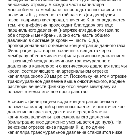
венозному отрезку. В каждой части капилляра
массообмен на мембране непосредственно зависит от
величины К. д. именно в этой части. Для диффузии
газов, например кислорода, значение К. д. определяется
тем, что диффузия происходит благодаря разнице
парциального давления (напряжения) данного газа по
обе стороны мембраны, а оно есть часть общего
давления в системе (в крови — часть К. д.),
пропорциональная объемной концентрации данного газа.
Фильтрация растворов различных веществ через
мембрану обеспечивается фильтрационным давлением
— разницей между величинами трансмурального
давления в капилляре и онкотического давления плазмы
крови, составляющего на артериальном отрезке
капилляра около 30 мм рт. ст. Поскольку на этом отрезке
трансмуральное давление выше онкотического, водные
растворы веществ фильтруются через мембрану из
плазмы в межклеточное пространство.
В связи с фильтрацией воды концентрация белков в
плазме капиллярной крови повышается, и онкотическое
давление возрастает, достигая в средней части
капилляра величины трансмурального давления
(фильтрационное давление уменьшается до нуля). На
венозном отрезке из-за падения К. д. по длине
капилляра трансмуральное давление становится ниже