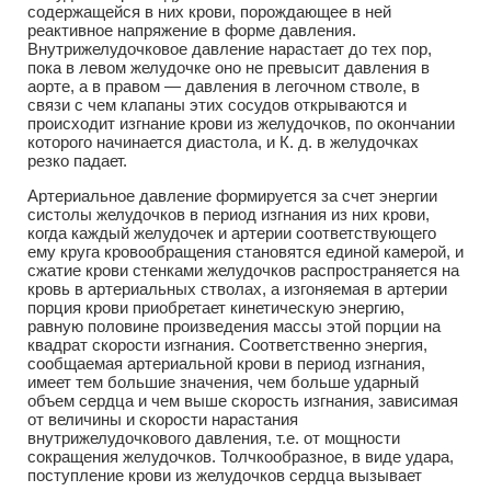
содержащейся в них крови, порождающее в ней
реактивное напряжение в форме давления.
Внутрижелудочковое давление нарастает до тех пор,
пока в левом желудочке оно не превысит давления в
аорте, а в правом — давления в легочном стволе, в
связи с чем клапаны этих сосудов открываются и
происходит изгнание крови из желудочков, по окончании
которого начинается диастола, и К. д. в желудочках
резко падает.
Артериальное давление формируется за счет энергии
систолы желудочков в период изгнания из них крови,
когда каждый желудочек и артерии соответствующего
ему круга кровообращения становятся единой камерой, и
сжатие крови стенками желудочков распространяется на
кровь в артериальных стволах, а изгоняемая в артерии
порция крови приобретает кинетическую энергию,
равную половине произведения массы этой порции на
квадрат скорости изгнания. Соответственно энергия,
сообщаемая артериальной крови в период изгнания,
имеет тем большие значения, чем больше ударный
объем сердца и чем выше скорость изгнания, зависимая
от величины и скорости нарастания
внутрижелудочкового давления, т.е. от мощности
сокращения желудочков. Толчкообразное, в виде удара,
поступление крови из желудочков сердца вызывает