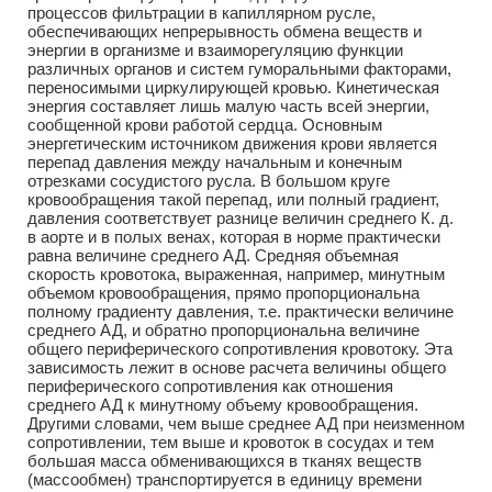
процессов фильтрации в капиллярном русле,
обеспечивающих непрерывность обмена веществ и
энергии в организме и взаиморегуляцию функции
различных органов и систем гуморальными факторами,
переносимыми циркулирующей кровью. Кинетическая
энергия составляет лишь малую часть всей энергии,
сообщенной крови работой сердца. Основным
энергетическим источником движения крови является
перепад давления между начальным и конечным
отрезками сосудистого русла. В большом круге
кровообращения такой перепад, или полный градиент,
давления соответствует разнице величин среднего К. д.
в аорте и в полых венах, которая в норме практически
равна величине среднего АД. Средняя объемная
скорость кровотока, выраженная, например, минутным
объемом кровообращения, прямо пропорциональна
полному градиенту давления, т.е. практически величине
среднего АД, и обратно пропорциональна величине
общего периферического сопротивления кровотоку. Эта
зависимость лежит в основе расчета величины общего
периферического сопротивления как отношения
среднего АД к минутному объему кровообращения.
Другими словами, чем выше среднее АД при неизменном
сопротивлении, тем выше и кровоток в сосудах и тем
большая масса обменивающихся в тканях веществ
(массообмен) транспортируется в единицу времени