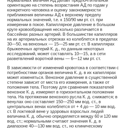
нормальных величин АД делает предпочтительной
ориентацию на степень возрастания АД по годам у
конкретного человека и оценку закономерности
приближения величины АД к верхнему пределу
нормальных значений, т.е. к 150/90 мм рт. ст. при
измерении в покое. Капиллярное давление в большом
круге кровообращения несколько различается в
бассейнах разных артерий. В большинстве капилляров
на их артериальных отрезках ко колеблется в пределах
30—50, на венозных — 15—25 мм рт. ст. В капиллярах
брыжеечных артерий К. д., по данным некоторых
исследований, может составлять 10—15, а в сети
разветвлений воротной вены — 6—12 мм рт. ст.
В зависимости от изменений кровотока в соответствии с
потребностями органов величина К. д. в их капиллярах
может изменяться. Венозное давление в существенной
степени зависит от места его измерения, а также от
положения тела. Поэтому для сравнения показателей
венозное К. д. измеряют в горизонтальном положении
тела. На протяжении венозного русла К. д. снижается; в
венулах оно составляет 150—250 мм вод. ст., в
центральных венах колеблется от + 4 до — 10 мм вод.
ст. В локтевой вене у здоровых взрослых людей
величина К. д. обычно определяется между 60 и 120 мм
вод. ст.; нормальными считают значения К. д. в
диапазоне 40—130 мм вод. ст., но клиническому