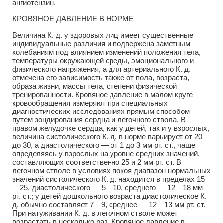
ангиотензин.
КРОВЯНОЕ ДАВЛЕНИЕ В НОРМЕ
Величина К. д. у здоровых лиц имеет существенные
индивидуальные различия и подвержена заметным
колебаниям под влиянием изменений положения тела,
температуры окружающей среды, эмоционального и
физического напряжения, а для артериального К. д.
отмечена его зависимость также от пола, возраста,
образа жизни, массы тела, степени физической
тренированности. Кровяное давление в малом круге
кровообращения измеряют при специальных
диагностических исследованиях прямым способом
путем зондирования сердца и легочного ствола. В
правом желудочке сердца, как у детей, так и у взрослых,
величина систолического К. д. в норме варьирует от 20
до 30, а диастолического — от 1 до 3 мм рт. ст., чаще
определяясь у взрослых на уровне средних значений,
составляющих соответственно 25 и 2 мм рт. ст. В
легочном стволе в условиях покоя диапазон нормальных
значений систолического К. д. находится в пределах 15
—25, диастолического — 5—10, среднего — 12—18 мм
рт. ст.; у детей дошкольного возраста диастолическое К.
д. обычно составляет 7—9, среднее — 12—13 мм рт. ст.
При натуживании К. д. в легочном стволе может
возрастать в несколько раз. Кровяное давление в