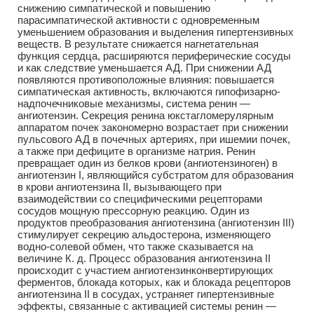
снижению симпатической и повышению
парасимпатической активности с одновременным
уменьшением образования и выделения гипертензивных
веществ. В результате снижается нагнетательная
функция сердца, расширяются периферические сосуды
и как следствие уменьшается АД. При снижении АД
появляются противоположные влияния: повышается
симпатическая активность, включаются гипофизарно-
надпочечниковые механизмы, система ренин —
ангиотензин. Секреция ренина юкстагломерулярным
аппаратом почек закономерно возрастает при снижении
пульсового АД в почечных артериях, при ишемии почек,
а также при дефиците в организме натрия. Ренин
превращает один из белков крови (ангиотензиноген) в
ангиотензин I, являющийся субстратом для образования
в крови ангиотензина II, вызывающего при
взаимодействии со специфическими рецепторами
сосудов мощную прессорную реакцию. Один из
продуктов преобразования ангиотензина (ангиотензин III)
стимулирует секрецию альдостерона, изменяющего
водно-солевой обмен, что также сказывается на
величине К. д. Процесс образования ангиотензина II
происходит с участием ангиотензинконвертирующих
ферментов, блокада которых, как и блокада рецепторов
ангиотензина II в сосудах, устраняет гипертензивные
эффекты, связанные с активацией системы ренин —