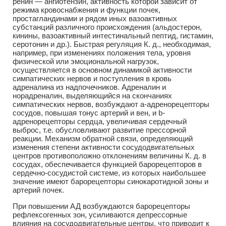
ренин — ангиотензин, активность которой зависит от
режима кровоснабжения и функции почек,
простагландинами и рядом иных вазоактивных
субстанций различного происхождения (альдостерон,
кинины, вазоактивный интестинальный пептид, гистамин,
серотонин и др.). Быстрая регуляция К. д., необходимая,
например, при изменениях положения тела, уровня
физической или эмоциональной нагрузок,
осуществляется в основном динамикой активности
симпатических нервов и поступления в кровь
адреналина из надпочечников. Адреналин и
норадреналин, выделяющийся на скончаниях
симпатических нервов, возбуждают a-адренорецепторы
сосудов, повышая тонус артерий и вен, и b-
адренорецепторы сердца, увеличивая сердечный
выброс, т.е. обусловливают развитие прессорной
реакции. Механизм обратной связи, определяющий
изменения степени активности сосудодвигательных
центров противоположно отклонениям величины К. д. в
сосудах, обеспечивается функцией барорецепторов в
сердечно-сосудистой системе, из которых наибольшее
значение имеют барорецепторы синокаротидной зоны и
артерий почек.
При повышении АД возбуждаются барорецепторы
рефлексогенных зон, усиливаются депрессорные
влияния на сосудодвигательные центры, что приводит к