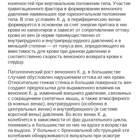
конечностей при вертикальном положении тела. Участие
гравитационного фактора в формировании венозного
давления наименьшее при горизонтальном положении
тела. В этих условиях К. д. в периферических венах
формируется в основном за счет энергии притока в них
крови из капилляров и зависит от сопротивления оттоку
крови из вен (в норме преимущественно от
внутригрудного и внутрипредсердного давления) и в
меньшей степени — от тонуса вен, определяющего их
вместимость для крови при данном давлении и
соответственно скорость венозного возврата крови к
сердцу.
Патологический рост венозного К. д. в большинстве
случаев обусловлен нарушением оттока из них крови.
Относительно тонкая стенка и большая поверхность вен
создают предпосылки для выраженного влияния на
венозное К. д. изменений внешнего давления, связанных
с сокращением скелетных мышц, а также атмосферного
(в кожных венах), внутригрудного (особенно в
центральных венах) и внутрибрюшного (в системе
воротной вены) давления. Во всех венах К. д.
колеблется в зависимости от фаз дыхательного цикла,
понижаясь в большинстве из них на вдохе и возрастая
на выдохе. У больных с бронхиальной обструкцией эти
колебания обнаруживаются визуально при осмотре