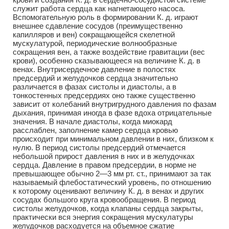
служит работа сердца как нагнетающего насоса.
Вспомогательную роль в формировании К. д. играют
внешнее сдавление сосудов (преимущественно
капилляров и вен) сокращающейся скелетной
мускулатурой, периодические волнообразные
сокращения вен, а также воздействие гравитации (вес
крови), особенно сказывающееся на величине К. д. в
венах. Внутрисердечное давление в полостях
предсердий и желудочков сердца значительно
различается в фазах систолы и диастолы, а в
тонкостенных предсердиях оно также существенно
зависит от колебаний внутригрудного давления по фазам
дыхания, принимая иногда в фазе вдоха отрицательные
значения. В начале диастолы, когда миокард
расслаблен, заполнение камер сердца кровью
происходит при минимальном давлении в них, близком к
нулю. В период систолы предсердий отмечается
небольшой прирост давления в них и в желудочках
сердца. Давление в правом предсердии, в норме не
превышающее обычно 2—3 мм рт. ст., принимают за так
называемый флебостатический уровень, по отношению
к которому оценивают величину К. д. в венах и других
сосудах большого круга кровообращения. В период
систолы желудочков, когда клапаны сердца закрыты,
практически вся энергия сокращения мускулатуры
желудочков расходуется на объемное сжатие