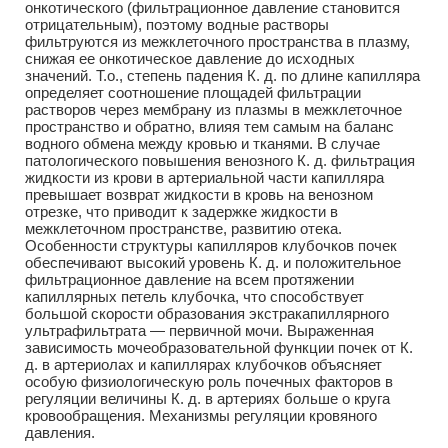
онкотического (фильтрационное давление становится
отрицательным), поэтому водные растворы
фильтруются из межклеточного пространства в плазму,
снижая ее онкотическое давление до исходных
значений. Т.о., степень падения К. д. по длине капилляра
определяет соотношение площадей фильтрации
растворов через мембрану из плазмы в межклеточное
пространство и обратно, влияя тем самым на баланс
водного обмена между кровью и тканями. В случае
патологического повышения венозного К. д. фильтрация
жидкости из крови в артериальной части капилляра
превышает возврат жидкости в кровь на венозном
отрезке, что приводит к задержке жидкости в
межклеточном пространстве, развитию отека.
Особенности структуры капилляров клубочков почек
обеспечивают высокий уровень К. д. и положительное
фильтрационное давление на всем протяжении
капиллярных петель клубочка, что способствует
большой скорости образования экстракапиллярного
ультрафильтрата — первичной мочи. Выраженная
зависимость мочеобразовательной функции почек от К.
д. в артериолах и капиллярах клубочков объясняет
особую физиологическую роль почечных факторов в
регуляции величины К. д. в артериях больше о круга
кровообращения. Механизмы регуляции кровяного
давления.