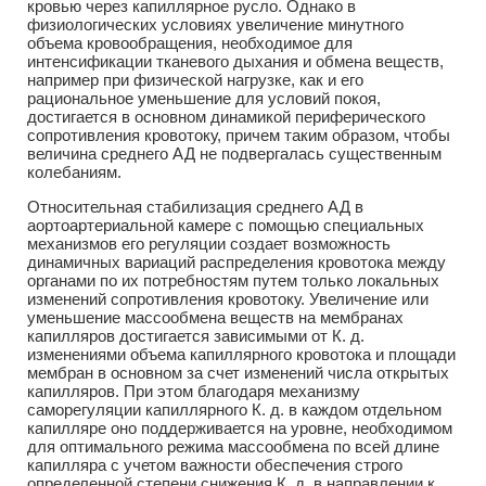
кровью через капиллярное русло. Однако в
физиологических условиях увеличение минутного
объема кровообращения, необходимое для
интенсификации тканевого дыхания и обмена веществ,
например при физической нагрузке, как и его
рациональное уменьшение для условий покоя,
достигается в основном динамикой периферического
сопротивления кровотоку, причем таким образом, чтобы
величина среднего АД не подвергалась существенным
колебаниям.
Относительная стабилизация среднего АД в
аортоартериальной камере с помощью специальных
механизмов его регуляции создает возможность
динамичных вариаций распределения кровотока между
органами по их потребностям путем только локальных
изменений сопротивления кровотоку. Увеличение или
уменьшение массообмена веществ на мембранах
капилляров достигается зависимыми от К. д.
изменениями объема капиллярного кровотока и площади
мембран в основном за счет изменений числа открытых
капилляров. При этом благодаря механизму
саморегуляции капиллярного К. д. в каждом отдельном
капилляре оно поддерживается на уровне, необходимом
для оптимального режима массообмена по всей длине
капилляра с учетом важности обеспечения строго
определенной степени снижения К. д. в направлении к