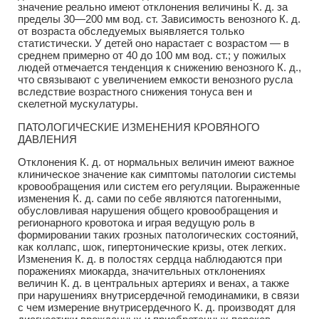
значение реально имеют отклонения величины К. д. за
пределы 30—200 мм вод. ст. Зависимость венозного К. д.
от возраста обследуемых выявляется только
статистически. У детей оно нарастает с возрастом — в
среднем примерно от 40 до 100 мм вод. ст.; у пожилых
людей отмечается тенденция к снижению венозного К. д.,
что связывают с увеличением емкости венозного русла
вследствие возрастного снижения тонуса вен и
скелетной мускулатуры.
ПАТОЛОГИЧЕСКИЕ ИЗМЕНЕНИЯ КРОВЯНОГО
ДАВЛЕНИЯ
Отклонения К. д. от нормальных величин имеют важное
клиническое значение как симптомы патологии системы
кровообращения или систем его регуляции. Выраженные
изменения К. д. сами по себе являются патогенными,
обусловливая нарушения общего кровообращения и
регионарного кровотока и играя ведущую роль в
формировании таких грозных патологических состояний,
как коллапс, шок, гипертонические кризы, отек легких.
Изменения К. д. в полостях сердца наблюдаются при
поражениях миокарда, значительных отклонениях
величин К. д. в центральных артериях и венах, а также
при нарушениях внутрисердечной гемодинамики, в связи
с чем измерение внутрисердечного К. д. производят для