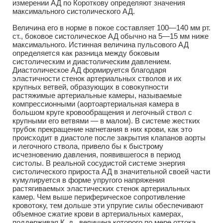
измерении АД по Короткову определяют значения
максимального систолического АД.
Величина его в норме в покое составляет 100—140 мм рт.
ст., боковое систолическое АД обычно на 5—15 мм ниже
максимального. Истинная величина пульсового АД
определяется как разница между боковым
систолическим и диастолическим давлением.
Диастолическое АД формируется благодаря
эластичности стенок артериальных стволов и их
крупных ветвей, образующих в совокупности
растяжимые артериальные камеры, называемые
компрессионными (аортоартериальная камера в
большом круге кровообращения и легочный ствол с
крупными его ветвями — в малом). В системе жестких
трубок прекращение нагнетания в них крови, как это
происходит в диастоле после закрытия клапанов аорты
и легочного ствола, привело бы к быстрому
исчезновению давления, появившегося в период
систолы. В реальной сосудистой системе энергия
систолического прироста АД в значительной своей части
кумулируется в форме упругого напряжения
растягиваемых эластических стенок артериальных
камер. Чем выше периферическое сопротивление
кровотоку, тем дольше эти упругие силы обеспечивают
объемное сжатие крови в артериальных камерах,
поддерживая К. д., величина которого по мере оттока