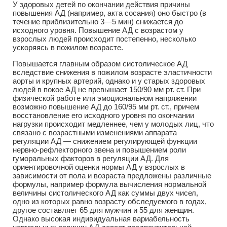
У здоровых детей по окончании действия причины
повышения АД (например, акта сосания) оно быстро (в
течение приблизительно 3—5 мин) снижается до
исходного уровня. Повышение АД с возрастом у
взрослых людей происходит постепенно, несколько
ускоряясь в пожилом возрасте.
Повышается главным образом систолическое АД
вследствие снижения в пожилом возрасте эластичности
аорты и крупных артерий, однако и у старых здоровых
людей в покое АД не превышает 150/90 мм рт. ст. При
физической работе или эмоциональном напряжении
возможно повышение АД до 160/95 мм рт. ст., причем
восстановление его исходного уровня по окончании
нагрузки происходит медленнее, чем у молодых лиц, что
связано с возрастными изменениями аппарата
регуляции АД — снижением регулирующей функции
нервно-рефлекторного звена и повышением роли
гуморальных факторов в регуляции АД. Для
ориентировочной оценки нормы АД у взрослых в
зависимости от пола и возраста предложены различные
формулы, например формула вычисления нормальной
величины систолического АД как суммы двух чисел,
одно из которых равно возрасту обследуемого в годах,
другое составляет 65 для мужчин и 55 для женщин.
Однако высокая индивидуальная вариабельность