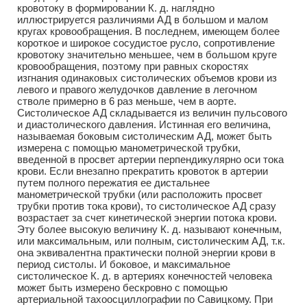
кровотоку в формировании К. д. наглядно
иллюстрируется различиями АД в большом и малом
кругах кровообращения. В последнем, имеющем более
короткое и широкое сосудистое русло, сопротивление
кровотоку значительно меньшее, чем в большом круге
кровообращения, поэтому при равных скоростях
изгнания одинаковых систолических объемов крови из
левого и правого желудочков давление в легочном
стволе примерно в 6 раз меньше, чем в аорте.
Систолическое АД складывается из величин пульсового
и диастолического давления. Истинная его величина,
называемая боковым систолическим АД, может быть
измерена с помощью манометрической трубки,
введенной в просвет артерии перпендикулярно оси тока
крови. Если внезапно прекратить кровоток в артерии
путем полного пережатия ее дистальнее
манометрической трубки (или расположить просвет
трубки против тока крови), то систолическое АД сразу
возрастает за счет кинетической энергии потока крови.
Эту более высокую величину К. д. называют конечным,
или максимальным, или полным, систолическим АД, т.к.
она эквивалентна практически полной энергии крови в
период систолы. И боковое, и максимальное
систолическое К. д. в артериях конечностей человека
может быть измерено бескровно с помощью
артериальной тахоосциллографии по Савицкому. При