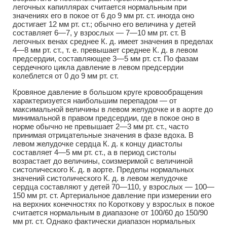
легочных капиллярах считается нормальным при
значениях его в покое от 6 до 9 мм рт. ст. иногда оно
достигает 12 мм рт. ст.; обычно его величина у детей
составляет 6—7, у взрослых — 7—10 мм рт. ст. В
легочных венах среднее К. д. имеет значения в пределах
4—8 мм рт. ст., т. е. превышает среднее К. д. в левом
предсердии, составляющее 3—5 мм рт. ст. По фазам
сердечного цикла давление в левом предсердии
колеблется от 0 до 9 мм рт. ст.
Кровяное давление в большом круге кровообращения
характеризуется наибольшим перепадом — от
максимальной величины в левом желудочке и в аорте до
минимальной в правом предсердии, где в покое оно в
норме обычно не превышает 2—3 мм рт. ст., часто
принимая отрицательные значения в фазе вдоха. В
левом желудочке сердца К. д. к концу диастолы
составляет 4—5 мм рт. ст., а в период систолы
возрастает до величины, соизмеримой с величиной
систолического К. д. в аорте. Пределы нормальных
значений систолического К. д. в левом желудочке
сердца составляют у детей 70—110, у взрослых — 100—
150 мм рт. ст. Артериальное давление при измерении его
на верхних конечностях по Короткову у взрослых в покое
считается нормальным в диапазоне от 100/60 до 150/90
мм рт. ст. Однако фактически диапазон нормальных