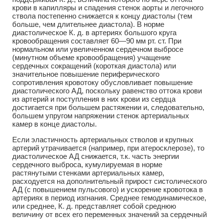
крови в капилляры и спадения стенок аорты и легочного
ствола постепенно снижается к концу диастолы (тем
больше, чем длительнее диастола). В норме
диастолическое К. д. в артериях большого круга
кровообращения составляет 60—90 мм рт. ст. При
нормальном или увеличенном сердечном выбросе
(минутном объеме кровообращения) учащение
сердечных сокращений (короткая диастола) или
значительное повышение периферического
сопротивления кровотоку обусловливает повышение
диастолического АД, поскольку равенство оттока крови
из артерий и поступления в них крови из сердца
достигается при большем растяжении и, следовательно,
большем упругом напряжении стенок артериальных
камер в конце диастолы.
Если эластичность артериальных стволов и крупных
артерий утрачивается (например, при атеросклерозе), то
диастолическое АД снижается, т.к. часть энергии
сердечного выброса, кумулируемая в норме
растянутыми стенками артериальных камер,
расходуется на дополнительный прирост систолического
АД (с повышением пульсового) и ускорение кровотока в
артериях в период изгнания. Среднее гемодинамическое,
или среднее, К. д. представляет собой среднюю
величину от всех его переменных значений за сердечный