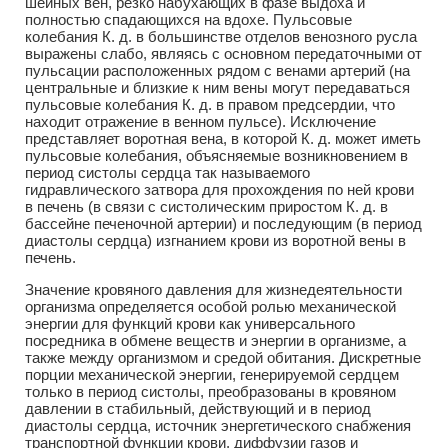
шейных вен, резко набухающих в фазе выдоха и
полностью спадающихся на вдохе. Пульсовые
колебания К. д. в большинстве отделов венозного русла
выражены слабо, являясь с основном передаточными от
пульсации расположенных рядом с венами артерий (на
центральные и близкие к ним вены могут передаваться
пульсовые колебания К. д. в правом предсердии, что
находит отражение в венном пульсе). Исключение
представляет воротная вена, в которой К. д. может иметь
пульсовые колебания, объясняемые возникновением в
период систолы сердца так называемого
гидравлического затвора для прохождения по ней крови
в печень (в связи с систолическим приростом К. д. в
бассейне печеночной артерии) и последующим (в период
диастолы сердца) изгнанием крови из воротной вены в
печень.
Значение кровяного давления для жизнедеятельности
организма определяется особой ролью механической
энергии для функций крови как универсального
посредника в обмене веществ и энергии в организме, а
также между организмом и средой обитания. Дискретные
порции механической энергии, генерируемой сердцем
только в период систолы, преобразованы в кровяном
давлении в стабильный, действующий и в период
диастолы сердца, источник энергетического снабжения
транспортной функции крови, диффузии газов и