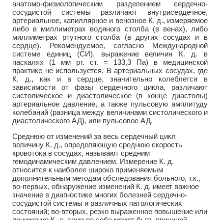
анатомо-физиологическим разделением сердечно-
сосудистой системы различают внутрисердечное,
артериальное, капиллярное и венозное К. д., измеряемое
либо в миллиметрах водяного столба (в венах), либо
миллиметрах ртутного столба (в других сосудах и в
сердце). Рекомендуемое, согласно Международной
системе единиц (СИ), выражение величин К. д. в
паскалях (1 мм рт. ст. = 133,3 Па) в медицинской
практике не используется. В артериальных сосудах, где
К. д., как и в сердце, значительно колеблется в
зависимости от фазы сердечного цикла, различают
систолическое и диастолическое (в конце диастолы)
артериальное давление, а также пульсовую амплитуду
колебаний (разница между величинами систолического и
диастолического АД), или пульсовое АД.
Среднюю от изменений за весь сердечный цикл
величину К. д., определяющую среднюю скорость
кровотока в сосудах, называют средним
гемодинамическим давлением. Измерение К. д.
относится к наиболее широко применяемым
дополнительным методам обследования больного, т.к.,
во-первых, обнаружение изменений К. д. имеет важное
значение в диагностике многих болезней сердечно-
сосудистой системы и различных патологических
состояний; во-вторых, резко выраженное повышение или
понижение К. д. само по себе может быть причиной