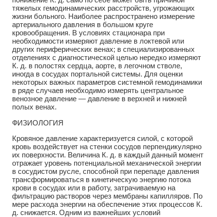
тяжелых гемодинамических расстройств, угрожающих
жизни больного. Наиболее распространено измерение
артериального давления в большом круге
кровообращения. В условиях стационара при
необходимости измеряют давление в локтевой или
других периферических венах; в специализированных
отделениях с диагностической целью нередко измеряют
К. д. в полостях сердца, аорте, в легочном стволе,
иногда в сосудах портальной системы. Для оценки
некоторых важных параметров системной гемодинамики
в ряде случаев необходимо измерять центральное
венозное давление — давление в верхней и нижней
полых венах.
ФИЗИОЛОГИЯ
Кровяное давление характеризуется силой, с которой
кровь воздействует на стенки сосудов перпендикулярно
их поверхности. Величина К. д. в каждый данный момент
отражает уровень потенциальной механической энергии
в сосудистом русле, способной при перепаде давления
трансформироваться в кинетическую энергию потока
крови в сосудах или в работу, затрачиваемую на
фильтрацию растворов через мембраны капилляров. По
мере расхода энергии на обеспечение этих процессов К.
д. снижается. Одним из важнейших условий