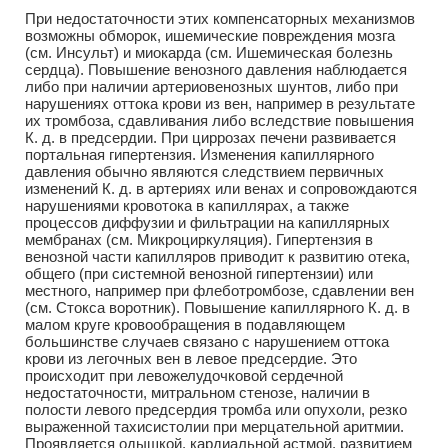
При недостаточности этих компенсаторных механизмов
возможны обморок, ишемические повреждения мозга
(см. Инсульт) и миокарда (см. Ишемическая болезнь
сердца). Повышение венозного давления наблюдается
либо при наличии артериовенозных шунтов, либо при
нарушениях оттока крови из вен, например в результате
их тромбоза, сдавливания либо вследствие повышения
К. д. в предсердии. При циррозах печени развивается
портальная гипертензия. Изменения капиллярного
давления обычно являются следствием первичных
изменений К. д. в артериях или венах и сопровождаются
нарушениями кровотока в капиллярах, а также
процессов диффузии и фильтрации на капиллярных
мембранах (см. Микроциркуляция). Гипертензия в
венозной части капилляров приводит к развитию отека,
общего (при системной венозной гипертензии) или
местного, например при флеботромбозе, сдавлении вен
(см. Стокса воротник). Повышение капиллярного К. д. в
малом круге кровообращения в подавляющем
большинстве случаев связано с нарушением оттока
крови из легочных вен в левое предсердие. Это
происходит при левожелудочковой сердечной
недостаточности, митральном стенозе, наличии в
полости левого предсердия тромба или опухоли, резко
выраженной тахисистолии при мерцательной аритмии.
Проявляется одышкой, кардиальной астмой, развитием