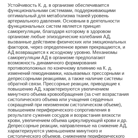
Устойчивость К. д. в организме обеспечивается
функциональными системами, поддерживающими
оптимальный для метаболизма тканей уровень
артериального давления. Основным в деятельности
функциональных систем является принцип
саморегуляции, благодаря которому в здоровом
организме любые эпизодические колебания АД,
вызванные действием физических или эмоциональных
факторов, через определенное время прекращаются, и
АД возвращается к исходному уровню. Механизмы
саморегуляции АД в организме предполагают
возможность динамичного формирования
противоположных по конечному влиянию на К. д.
изменений гемодинамики, называемых прессорными и
депрессорными реакциями, а также наличие системы
обратной связи. Прессорные реакции, приводящие к
повышению АД, характеризуются увеличением
минутного объема кровообращения (за счет возрастания
систолического объема или учащения сердечных
сокращений при неизменном систолическом объеме),
повышением периферического сопротивления в
результате сужения сосудов и возрастания вязкости
крови, увеличением объема циркулирующей крови и др.
Депрессорные реакции, направленные на снижение АД,
характеризуются уменьшением минутного и
систолического объемов, снижением периферического