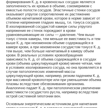
формирования К. д. в кровеносных сосудах является
заполненность их кровью в объеме, соизмеримом с
емкостью полости сосудов. Эластичные стенки сосудов
оказывают упругое сопротивление их растяжению
объемом нагнетаемой крови, которое в норме зависит от
степени напряжения гладких мышц, т.е. тонуса сосудов.
В изолированной сосудистой камере силы упругого
напряжения ее стенок порождают в крови
уравновешивающие их силы — давление. Чем выше
тонус стенок камеры, тем меньше ее вместимость и тем
выше К. д. при неизменном объеме содержащейся в
камере крови, а при неизменном сосудистом тонусе К. д.
тем выше, чем больше нагнетаемый в камеру объем
крови. В реальных условиях кровообращения
зависимость К. д. от объема содержащейся в сосудах
крови (объема циркулирующей крови) менее четкая, чем
в условиях изолированного сосуда, но она проявляется в
случае патологических изменений массы
циркулирующей крови, например, резким падением К. д.
при массивной кровопотере или при уменьшении объема
плазмы вследствие обезвоживания организма.
Аналогично падает К. д. при патологическом увеличении
вместимости сосудистого русла, например вследствие
острой системной гипотонии вен.
Основным энергетическим источником для нагнетания
крови и создания К. д. в сердечно-сосудистой системе