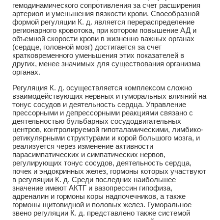
гемодинамического сопротивления за счет расширения
артериол и уменьшения вязкости крови. Своеобразной
формой регуляции К. д. является перераспределение
регионарного кровотока, при котором повышение АД и
объемной скорости крови в жизненно важных органах
(сердце, головной мозг) достигается за счет
кратковременного уменьшения этих показателей в
других, менее значимых для существования организма
органах.
Регуляция К. д. осуществляется комплексом сложно
взаимодействующих нервных и гуморальных влияний на
тонус сосудов и деятельность сердца. Управление
прессорными и депрессорными реакциями связано с
деятельностью бульбарных сосудодвигательных
центров, контролируемой гипоталамическими, лимбико-
ретикулярными структурами и корой большого мозга, и
реализуется через изменение активности
парасимпатических и симпатических нервов,
регулирующих тонус сосудов, деятельность сердца,
почек и эндокринных желез, гормоны которых участвуют
в регуляции К. д. Среди последних наибольшее
значение имеют АКТГ и вазопрессин гипофиза,
адреналин и гормоны коры надпочечников, а также
гормоны щитовидной и половых желез. Гуморальное
звено регуляции К. д. представлено также системой