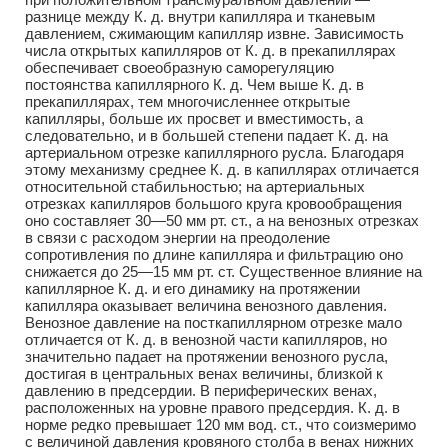
разнице между К. д. внутри капилляра и тканевым
давлением, сжимающим капилляр извне. Зависимость
числа открытых капилляров от К. д. в прекапиллярах
обеспечивает своеобразную саморегуляцию
постоянства капиллярного К. д. Чем выше К. д. в
прекапиллярах, тем многочисленнее открытые
капилляры, больше их просвет и вместимость, а
следовательно, и в большей степени падает К. д. на
артериальном отрезке капиллярного русла. Благодаря
этому механизму среднее К. д. в капиллярах отличается
относительной стабильностью; на артериальных
отрезках капилляров большого круга кровообращения
оно составляет 30—50 мм рт. ст., а на венозных отрезках
в связи с расходом энергии на преодоление
сопротивления по длине капилляра и фильтрацию оно
снижается до 25—15 мм рт. ст. Существенное влияние на
капиллярное К. д. и его динамику на протяжении
капилляра оказывает величина венозного давления.
Венозное давление на посткапиллярном отрезке мало
отличается от К. д. в венозной части капилляров, но
значительно падает на протяжении венозного русла,
достигая в центральных венах величины, близкой к
давлению в предсердии. В периферических венах,
расположенных на уровне правого предсердия. К. д. в
норме редко превышает 120 мм вод. ст., что соизмеримо
с величиной давления кровяного столба в венах нижних