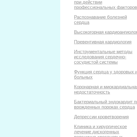
при действии
профессиональных факторов
Распознавание болезней
сердца
Высокогорная кардиоангиоло
Превентивная кардиология
Инструментальные методы
исследования сердечно-
сосудистой системы
Функция сердца у здоровых 
больных
Коронарная и миокардиальна
недостаточность
Бактериальный эндокардит п
врожденных пороках сердца
Депрессии кроветворения
Клиника и хирургическое
лечение дискогенных
пояснично-крестцовых