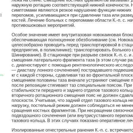
наружную ротацию соответствующей нижней конечности.
симптомами являются резкое нарушение функции нижних к
я
переломов, усиливающаяся при сдавлении таза или разв
костей. Лечение больных с переломами области К.-п. с. н
противошоковых мероприятий.
Особое значение имеет внутритазовая новокаиновая блок
обеспечивающая полноценное обезболивание (см. Новока
целесообразно проводить перед транспортировкой в стаци
предприятия, в поликлинике); транспортировать больного 
Шинирование). В стационаре при разрыве связок К.-п. с. и
смещения латерального фрагмента таза (в этом случае раз
с. диагностируют с помощью рентгенологического исследо
— диастазу лонного сочленения) пострадавшего подвешив
кг с каждой стороны, сдавливая таз во фронтальной плоско
знь
смещением половины таза вначале устраняют смещение п
после репозиции стягивают таз специальным поясом. При
стабильности переднего и заднего отделов тазового кольц
вторичного ротационного смещения пояс не должен сдавл
плоскости. Учитывая, что задний отдел тазового кольца н
нагрузку, постельный режим должен соблюдаться не менее
сращения костных фрагментов. При несращении связочног
подвздошного сочленения (или внутрисуставного перелом
тазового кольца. В этих случаях показано оперативное ле
Изолированные огнестрельные ранения К.-п. с. встречают