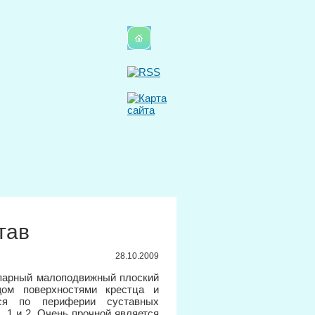
тав
28.10.2009
 — парный малоподвижный плоский
ом поверхностями крестца и
тся по периферии суставных
. 1 и 2. Очень прочной является