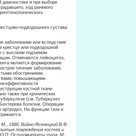
В диагностике и при выборе
традавшего, ход раневого
рентгенологического
естцово-подвздошного сустава
ое заболевание или вследствие
 в крестце или подвздошной
ое с высоким подъемом
ации. Отмечаются лейкоцитоз,
еита является формирование
дострое течение заболевания,
стыми обострениями.
ствами, повышающими
и неэффективности
деструкции костной ткани
но также при хронических
туберкулезе (см. Туберкулез
, Бехтерева болезни. Операции
 артродез. На функции таза и
отражается.
, М., 1986; Войно-Ясенецкий В.Ф.
Закрытые повреждения костей и
ий Ю.П. Остеомиелиты таза, М.,