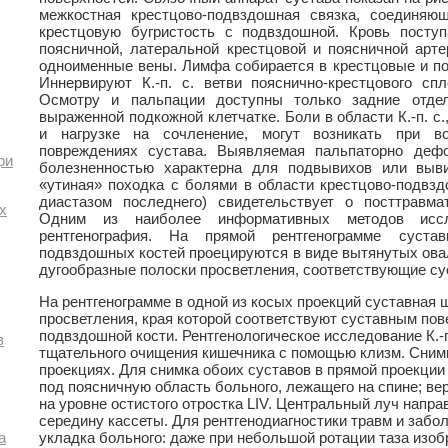
межкостная крестцово-подвздошная связка, соединяю
крестцовую бугристость с подвздошной. Кровь поступ
поясничной, латеральной крестцовой и поясничной арте
одноименные вены. Лимфа собирается в крестцовые и п
Иннервируют К.-п. с. ветви пояснично-крестцового сп
Осмотру и пальпации доступны только задние отде
выраженной подкожной клетчатке. Боли в области К.-п. с
и нагрузке на сочленение, могут возникать при в
повреждениях сустава. Выявляемая пальпаторно деф
ри
болезненностью характерна для подвывихов или выви
«утиная» походка с болями в области крестцово-подвзд
диастазом последнего) свидетельствует о посттравма
х
Одним из наиболее информативных методов иссле
рентгенография. На прямой рентгенограмме суста
подвздошных костей проецируются в виде вытянутых ова
дугообразные полоски просветления, соответствующие с
На рентгенограмме в одной из косых проекций суставная
просветления, края которой соответствуют суставным пов
подвздошной кости. Рентгенологическое исследование К.-п
в
тщательного очищения кишечника с помощью клизм. Снимк
проекциях. Для снимка обоих суставов в прямой проекци
под поясничную область больного, лежащего на спине; ве
на уровне остистого отростка LIV. Центральный луч напр
середину кассеты. Для рентгенодиагностики травм и заболе
а
укладка больного: даже при небольшой ротации таза изоб