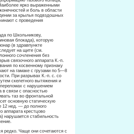
 Наиболее ярко выраженными
онечностей и боль в области
едении за крылья подвздошных
ачинают с проведения
ада по Школьникову,
иновая блокада), которую
онар (в здравпункте
следует на щите (см.
 лонного сочленения без
рыв связочного аппарата К.-п.
вания по косвенному признаку
ают на гамаке с грузами по 5—8
сти. При разрывах К.-п. с. со
утем скелетного вытяжения и
 переломах с нарушением
а в связи с опасностью
ивать таз во фронтальной
есет основную статическую
 12 нед. — до полного
о аппарата крестцово
а) нарушается стабильность
чение.
ся редко. Чаще они сочетаются с