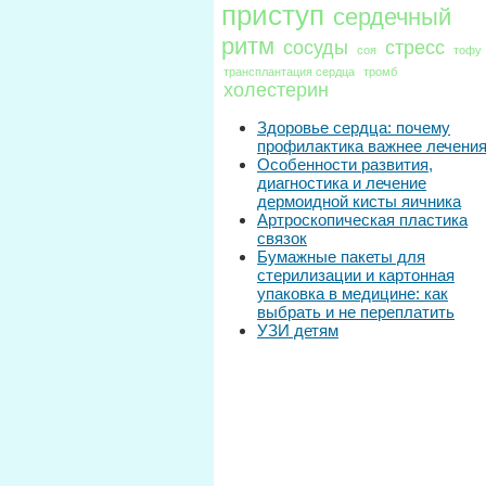
приступ
сердечный
ритм
сосуды
стресс
соя
тофу
трансплантация сердца
тромб
холестерин
Здоровье сердца: почему
профилактика важнее лечени
Особенности развития,
диагностика и лечение
дермоидной кисты яичника
Артроскопическая пластика
связок
Бумажные пакеты для
стерилизации и картонная
упаковка в медицине: как
выбрать и не переплатить
УЗИ детям