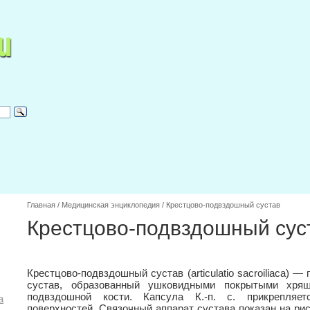
Главная
/
Медицинская энциклопедия
/
Крестцово-подвздошный сустав
Крестцово-подвздошный сус
Крестцово-подвздошный сустав (articulatio sacroiliaca)
сустав, образованный ушковидными покрытыми хрящ
подвздошной кости. Капсула К.-п. с. прикрепляе
а
поверхностей. Связочный аппарат сустава показан на рис