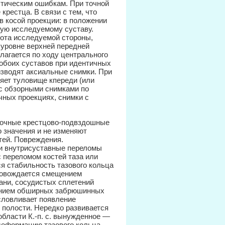
стическим ошибкам. При точной
крестца. В связи с тем, что
 в косой проекции: в положении
ную исследуемому суставу.
ота исследуемой стороны,
 уровне верхней передней
лагается по ходу центрального
 обоих суставов при идентичных
изводят аксиальные снимки. При
яет туловище кпереди (или
 с обзорными снимками по
ичных проекциях, снимки с
авочные крестцово-подвздошные
о значения и не изменяют
тей. Повреждения.
 и внутрисуставные переломы
с переломом костей таза или
я стабильность тазового кольца
опровождается смещением
ани, сосудистых сплетений
ванием обширных забрюшинных
словливает появление
полости. Нередко развивается
бласти К.-п. с. вынужденное —
деформацию тазового кольца,