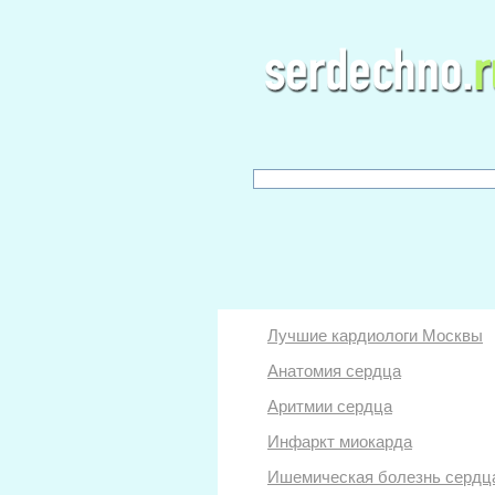
Лучшие кардиологи Москвы
Анатомия сердца
Аритмии сердца
Инфаркт миокарда
Ишемическая болезнь сердц