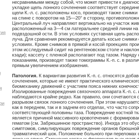
несравнимыми между собой, что может привести к диагно
укладке щель лонного сочленения соответствует середине 
щели К.-л. с. расположены косо, производят также снимки
на спине с поворотом на 15—20° в сторону, противополож
Центральный луч направляют вертикально на участок жив
расположенный на 3—4 см латеральнее средней линии на
гия
подвздошной ости. В этих условиях суставная щель распо
луча. Для сравнения рекомендуется делать косые снимки
условиях. Кроме снимков в прямой и косой проекциях про
этом исследуемый сидит на рентгеновском столе и наклон
кзади); кассету с пленкой располагают под тазом. Наряду
показаниям, производят также томограммы К.-п. с. в разл
прямым увеличением изображения.
и
Патология.
К вариантам развития К.-п. с. относятся доб
сочленения, которые не имеют практического клиническог
биомеханику движений с участием пояса нижних конечнос
я
Изолированные повреждения связочного аппарата К.-п. с.
наблюдаются крайне редко. Как правило, они сочетаются 
разрывом связок лонного сочленения. При этом нарушаетс
ри
как в переднем, так и в заднем его отделах, что часто с
соответствующей половины таза. Повреждение костной тк
является причиной массивного кровотечения с формиро
гематом (см. Забрюшинное пространство). Иногда это обу
симптомов, симулирующих повреждение органов брюшной 
травматический шок. Положение больного при переломах о
лежа на спине. Смещение костных фрагментов вызывает 