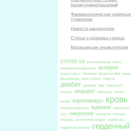
радикуломиелоишемий
Фармакологическая коррекци
утомления
Новости кардиологии
Статьи о здоровье сердца
Медицинская энциклопедия
COVID-19
антикоагулянты
апноэ
аспирин
артериальное давление
атеросклероз
бактерии
бисфенол BPA
боле
Альцгеймера
боль в плече
глюкоза
диабет
дыхание
жир
иммунитет
инфаркт
инсульт
инфекция
клетки
кровь
коронавирус
сердца
курение
кровяное давление
менопауза
ожирение
мозг
онкология
питание
питомец
рассеянный склероз
рыбий жир
сердечный
сердечные волокна