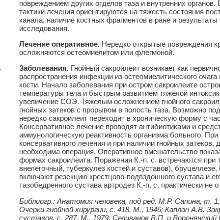
повреждением других отделов таза и внутренних органов. 
тактики лечения ориентируются на тяжесть состояния пос
канала, наличие костных фрагментов в ране и результаты 
исследования.
Лечение оперативное.
Нередко открытые повреждения кр
осложняются остеомиелитом или флегмоной.
я
Заболевания.
Гнойный сакроилеит возникает как первичн
распространения инфекции из остеомиелитического очага
кости. Начало заболевания при остром сакроилеите остр
температуры тела и быстрым развитием тяжелой интоксик
увеличение СОЭ. Тяжелым осложнением гнойного сакроил
гнойных затеков с прорывом в полость таза. Возможно по
нередко сакроилеит переходит в хроническую форму с ча
Консервативное лечение проводят антибиотиками и сред
иммунологическую реактивность организма больного. Пр
консервативного лечения и при наличии гнойных затеков, 
необходима операция. Оперативное вмешательство показа
формах сакроилеита. Поражения К.-п. с. встречаются при 
внелегочный, туберкулез костей и суставов), бруцеллезе
включают резекцию крестцово-подвздошного сустава и его
тазобедренного сустава артродез К.-п. с. практически не 
Библиогр.: Анатомия человека, под ред. М.Р. Сапина, т. 1
Очерки гнойной хирургии, с. 418, М., 1946; Каплан А.В. 
суставов, с. 287, М., 1979; Селиванов В.П. и Воронянск