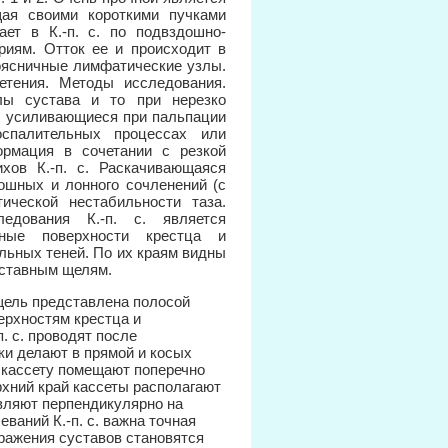
щая своими короткими пучками
ает в К.-п. с. по подвздошно-
риям. Отток ее и происходит в
оясничные лимфатические узлы.
летения. Методы исследования.
лы сустава и то при нерезко
., усиливающиеся при пальпации
оспалительных процессах или
ормация в сочетании с резкой
хов К.-п. с. Раскачивающаяся
ошных и лонного сочленений (с
тической нестабильности таза.
дования К.-п. с. является
вные поверхности крестца и
льных теней. По их краям видны
уставным щелям.
 щель представлена полосой
ерхностям крестца и
. с. проводят после
и делают в прямой и косых
и кассету помещают поперечно
рхний край кассеты располагают
авляют перпендикулярно на
ваний К.-п. с. важна точная
ражения суставов становятся