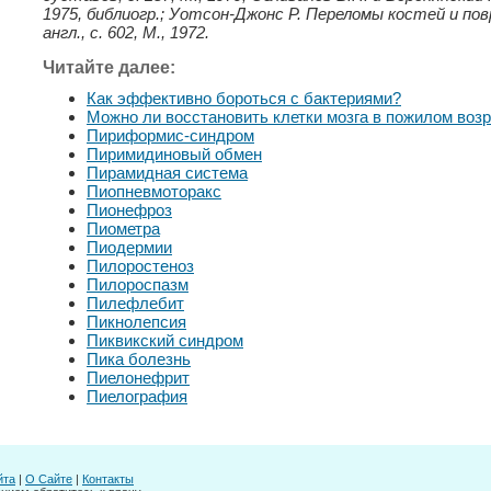
1975, библиогр.; Уотсон-Джонс Р. Переломы костей и пов
англ., с. 602, М., 1972.
Читайте далее:
Как эффективно бороться с бактериями?
Можно ли восстановить клетки мозга в пожилом воз
Пириформис-синдром
Пиримидиновый обмен
Пирамидная система
Пиопневмоторакс
Пионефроз
Пиометра
Пиодермии
Пилоростеноз
Пилороспазм
Пилефлебит
Пикнолепсия
Пиквикский синдром
Пика болезнь
Пиелонефрит
Пиелография
йта
|
О Сайте
|
Контакты