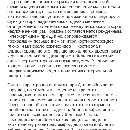
эстрогенов, появляются признаки патологичен кой
феминизации и гинекомастия. Увеличение массы тела и
его поверхности, высокая интенсивность обмена
кортизола, гиперинсулинизм при ожирении стимулируют
функцию коры надпочечников, однако механизм
отрицательной обратной связи между гипофизом и корой
надпочечников (см. Гормоны) остается неповрежденным.
Гиперкортицизм при Д. п.-ю. сопровождается
преходящим повышением синтеза кортикостероидов —
глюко- и минерало-кортикоидов — кортизола и
альдостерона, но это повышение является временным и
через несколько лет даже при стабильном ожирении
синтез кортикостероидов нормализуется. Увеличение
концентрации в крови вазопрессина вместе с
гиперкортицизмом ведет к появлению артериальной
гипертензии.
Синтез тиреотропного гормона при Д. п.-ю обычно не
нарушен, но обмен и выведение из кровотока
тиреоидных гормонов ускоряются, в результате чего в
тканях развивается их относительная недостаточность.
Повышенное образование соматотропного гормона
(особенно на ранних стадиях заболевания) является
причиной высокорослости у больных Д. п.-ю.
Преобладание анаболических процессов ведет к
избыточному развитию лимфоидной ткани в области
нёбных миндалин. Клинически Д. п.-ю. проявляется