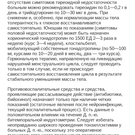
отсутствия симптомов тиреоидной недостаточности
больным можно рекомендовать тиреоидин по 0,1—0,2 г в
день и трийодтиронин по 10—30 мкг в день. При
снижении и, особенно, при нормализации массы тела
толерантность к глюкозе восстанавливается
самостоятельно. Юношам по показаниям (симптомы
половой недостаточности) может быть назначен
хорионический гонадотропин по 1500 ЕД 2—3 раза в
неделю (курс 3—4 недели), клостильбегит,
мобилизующий собственные гонадотропины (по 50—100
мг, курсами по 10—20 дней в месяц, два — три курса).
Гормональную терапию, направленную на ликвидацию
нарушений менструального цикла, следует проводить
только в том случае, если не происходит
самостоятельного восстановления цикла в результате
стабильного уменьшения массы тела.
Противовоспалительные средства и средства,
проявляющие рассасывающее действие (антибиотики,
бийохинол) назначают только при наличии четких
показаний (остаточные явления после нейроинфекции,
текущий воспалительный процесс). Есть данные о
положительном влиянии на течение Д. п.-ю.
битемпоральной индуктометрии. Следует избегать
неоправданно широкого проведения тонзиллэктимии у
больных Д. п.-ю., поскольку это оперативное