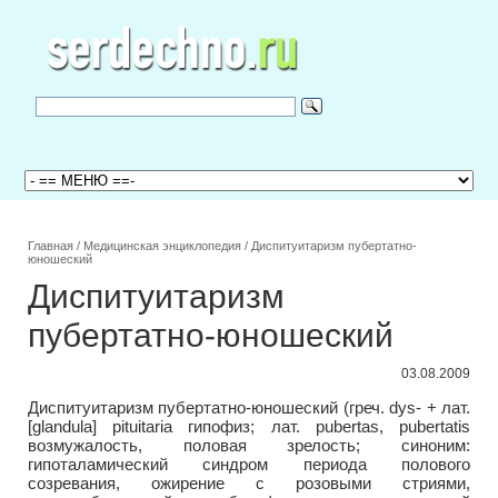
Главная
/
Медицинская энциклопедия
/
Диспитуитаризм пубертатно-
юношеский
Диспитуитаризм
пубертатно-юношеский
03.08.2009
Диспитуитаризм пубертатно-юношеский (греч. dys- + лат.
[glandula] pituitaria гипофиз; лат. pubertas, pubertatis
возмужалость, половая зрелость; синоним:
гипоталамический синдром периода полового
созревания, ожирение с розовыми стриями,