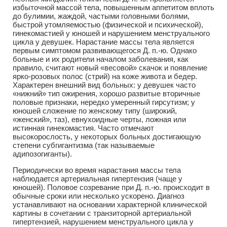
избыточной массой тела, повышенным аппетитом вплоть
до булимии, жаждой, частыми головными болями,
быстрой утомляемостью (физической и психической),
гинекомастией у юношей и нарушением менструального
цикла у девушек. Нарастание массы тела является
первым симптомом развивающегося Д. п.-ю. Однако
больные и их родители началом заболевания, как
правило, считают новый «весовой» скачок и появление
ярко-розовых полос (стрий) на коже живота и бедер.
Характерен внешний вид больных: у девушек часто
«нижний» тип ожирения, хорошо развитые вторичные
половые признаки, нередко умеренный гирсутизм; у
юношей сложение по женскому типу (широкий,
«женский», таз), евнухоидные черты, ложная или
истинная гинекомастия. Часто отмечают
высокорослость, у некоторых больных достигающую
степени субгигантизма (так называемые
адипозогиганты).
Периодически во время нарастания массы тела
наблюдается артериальная гипертензия (чаще у
юношей). Половое созревание при Д. п.-ю. происходит в
обычные сроки или несколько ускорено. Диагноз
устанавливают на основании характерной клинической
картины в сочетании с транзиторной артериальной
гипертензией, нарушением менструального цикла у