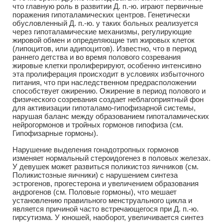
что главную роль в развитии Д. п.-ю. играют первичные
поражения гипоталамических центров. Генетически
обусловленный Д. п.-ю. у таких больных реализуется
через гипоталамические механизмы, регулирующие
жировой обмен и определяющие тип жировых клеток
(липоцитов, или адипоцитов). Известно, что в период
раннего детства и во время полового созревания
жировые клетки пролиферируют, особенно интенсивно
эта пролиферация происходит в условиях избыточного
питания, что при наследственном предрасположении
способствует ожирению. Ожирение в период полового и
физического созревания создает неблагоприятный фон
для активизации гипоталамо-гипофизарной системы,
нарушая баланс между образованием гипоталамических
нейрогормонов и тройных гормонов гипофиза (см.
Гипофизарные гормоны).
Нарушение выделения гонадотропных гормонов
изменяет нормальный стероидогенез в половых железах.
У девушек может развиться поликистоз яичников (см.
Поликистозные яичники) с нарушением синтеза
эстрогенов, прогестерона и увеличением образования
андрогенов (см. Половые гормоны), что мешает
установлению правильного менструального цикла и
является причиной часто встречающегося при Д. п.-ю.
гирсутизма. У юношей, наоборот, увеличивается синтез