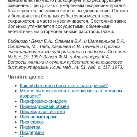
вмешательство часто провоцирует прогрессирующее
ожирение. При Д. п.-ю. с умеренным ожирением прогноз
благоприятен, возможно полное выздоровление. Однако
у большинства больных избыточная масса тела
сохраняется, а часто и увеличивается. Состояние таких
больных утяжеляется сосудистыми, обменными,
вегетативными и гормональными расстройствами.
Библиогр.: Беюл Б.А., Оленева В.А. и Шатерников В.А.
Ожирение, М., 1986; Каюшева И.В. Течение и прогноз
гипоталамического пубертатного синдрома. Сов. мед.,
№ 8, с. 19, 1987; Эгарт Ф.М. и Александров К.А.
Вопросы клиники и лечения пубертатно-юношеского
диспитуитаризма, Клин. мед., т. 51, №8, с. 117, 1973.
Читайте далее:
Как эффективно бороться с бактериями?
Можно ли восстановить клетки мозга в пожилом
возрасте?
Пириформис-синдром
Пиримидиновый обмен
Пирамидная система
Пиопневмоторакс
Пионефроз
Пиометра
Пиодермии