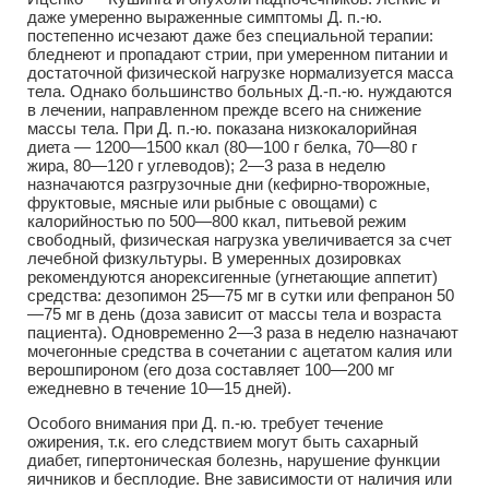
даже умеренно выраженные симптомы Д. п.-ю.
постепенно исчезают даже без специальной терапии:
бледнеют и пропадают стрии, при умеренном питании и
достаточной физической нагрузке нормализуется масса
тела. Однако большинство больных Д.-п.-ю. нуждаются
в лечении, направленном прежде всего на снижение
массы тела. При Д. п.-ю. показана низкокалорийная
диета — 1200—1500 ккал (80—100 г белка, 70—80 г
жира, 80—120 г углеводов); 2—3 раза в неделю
назначаются разгрузочные дни (кефирно-творожные,
фруктовые, мясные или рыбные с овощами) с
калорийностью по 500—800 ккал, питьевой режим
свободный, физическая нагрузка увеличивается за счет
лечебной физкультуры. В умеренных дозировках
рекомендуются анорексигенные (угнетающие аппетит)
средства: дезопимон 25—75 мг в сутки или фепранон 50
—75 мг в день (доза зависит от массы тела и возраста
пациента). Одновременно 2—3 раза в неделю назначают
мочегонные средства в сочетании с ацетатом калия или
верошпироном (его доза составляет 100—200 мг
ежедневно в течение 10—15 дней).
Особого внимания при Д. п.-ю. требует течение
ожирения, т.к. его следствием могут быть сахарный
диабет, гипертоническая болезнь, нарушение функции
яичников и бесплодие. Вне зависимости от наличия или