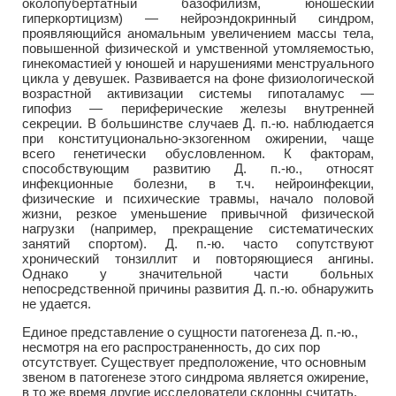
околопубертатный базофилизм, юношеский
гиперкортицизм) — нейроэндокринный синдром,
проявляющийся аномальным увеличением массы тела,
повышенной физической и умственной утомляемостью,
гинекомастией у юношей и нарушениями менструального
цикла у девушек. Развивается на фоне физиологической
возрастной активизации системы гипоталамус —
гипофиз — периферические железы внутренней
секреции. В большинстве случаев Д. п.-ю. наблюдается
при конституционально-экзогенном ожирении, чаще
всего генетически обусловленном. К факторам,
способствующим развитию Д. п.-ю., относят
инфекционные болезни, в т.ч. нейроинфекции,
физические и психические травмы, начало половой
жизни, резкое уменьшение привычной физической
нагрузки (например, прекращение систематических
занятий спортом). Д. п.-ю. часто сопутствуют
хронический тонзиллит и повторяющиеся ангины.
Однако у значительной части больных
непосредственной причины развития Д. п.-ю. обнаружить
не удается.
Единое представление о сущности патогенеза Д. п.-ю.,
несмотря на его распространенность, до сих пор
отсутствует. Существует предположение, что основным
звеном в патогенезе этого синдрома является ожирение,
в то же время другие исследователи склонны считать,