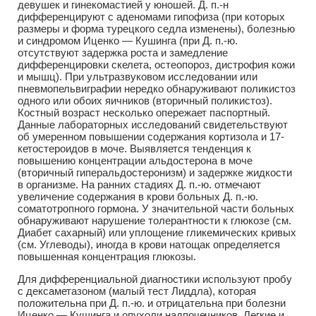
девушек и гинекомастией у юношей. Д. п.-н
дифференцируют с аденомами гипофиза (при которых
размеры и форма турецкого седла изменены), болезнью
и синдромом Иценко — Кушинга (при Д. п.-ю.
отсутствуют задержка роста и замедление
дифференцировки скелета, остеопороз, дистрофия кожи
и мышц). При ультразвуковом исследовании или
пневмопельвиграфии нередко обнаруживают поликистоз
одного или обоих яичников (вторичный поликистоз).
Костный возраст несколько опережает паспортный.
Данные лабораторных исследований свидетельствуют
об умеренном повышении содержания кортизола и 17-
кетостероидов в моче. Выявляется тенденция к
повышению концентрации альдостерона в моче
(вторичный гиперальдостеронизм) и задержке жидкости
в организме. На ранних стадиях Д. п.-ю. отмечают
увеличение содержания в крови больных Д. п.-ю.
соматотропного гормона. У значительной части больных
обнаруживают нарушение толерантности к глюкозе (см.
Диабет сахарный) или уплощение гликемических кривых
(см. Углеводы), иногда в крови натощак определяется
повышенная концентрация глюкозы.
Для дифференциальной диагностики используют пробу
с дексаметазоном (малый тест Лиддла), которая
положительна при Д. п.-ю. и отрицательна при болезни
Иценко — Кушинга и опухоли надпочечников. Легкие и