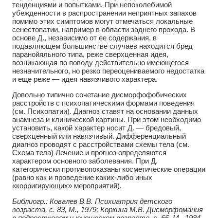
тенденциями и попытками. При непоколебимой
убежденности в распространении неприятных запахов
помимо этих симптомов могут отмечаться локальные
сенестопатии, например в области заднего прохода. В
основе Д., независимо от ее содержания, в
подавляющем большинстве случаев находится бред
паранойяльного типа, реже сверхценная идея,
возникающая по поводу действительно имеющегося
незначительного, но резко переоцениваемого недостатка
и еще реже — идея навязчивого характера.
Довольно типично сочетание дисморфофобических
расстройств с психопатическими формами поведения
(см. Психопатии). Диагноз ставят на основании данных
анамнеза и клинической картины. При этом необходимо
установить, какой характер носит Д. — бредовый,
сверхценный или навязчивый. Дифференциальный
диагноз проводят с расстройствами схемы тела (см.
Схема тела) Лечение и прогноз определяются
характером основного заболевания. При Д.
категорически противопоказаны косметические операции
(равно как и проведение каких-либо иных
«корригирующих» мероприятий).
Библиогр.: Ковалев В.В. Психиатрия детского
возраста, с. 83, М., 1979; Коркина М.В. Дисморфомания
в подростковом и юношеском возрасте, с. 66, М., 1984,