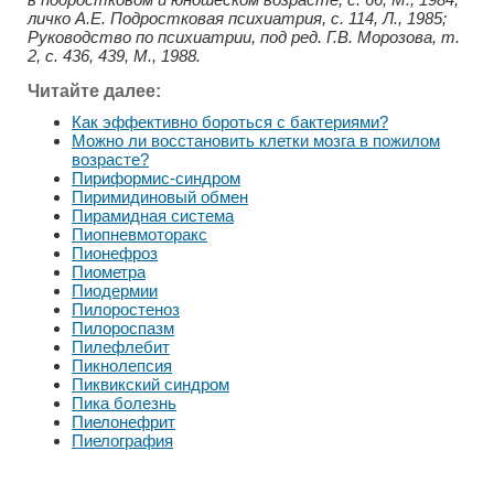
личко А.Е. Подростковая психиатрия, с. 114, Л., 1985;
Руководство по психиатрии, под ред. Г.В. Морозова, т.
2, с. 436, 439, М., 1988.
Читайте далее:
Как эффективно бороться с бактериями?
Можно ли восстановить клетки мозга в пожилом
возрасте?
Пириформис-синдром
Пиримидиновый обмен
Пирамидная система
Пиопневмоторакс
Пионефроз
Пиометра
Пиодермии
Пилоростеноз
Пилороспазм
Пилефлебит
Пикнолепсия
Пиквикский синдром
Пика болезнь
Пиелонефрит
Пиелография