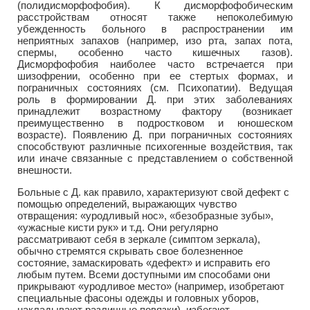
(полидисморфофобия). К дисморфофобическим
расстройствам относят также непоколебимую
убежденность больного в распространении им
неприятных запахов (например, изо рта, запах пота,
спермы, особенно часто кишечных газов).
Дисморфофобия наиболее часто встречается при
шизофрении, особенно при ее стертых формах, и
пограничных состояниях (см. Психопатии). Ведущая
роль в формировании Д. при этих заболеваниях
принадлежит возрастному фактору (возникает
преимущественно в подростковом и юношеском
возрасте). Появлению Д. при пограничных состояниях
способствуют различные психогенные воздействия, так
или иначе связанные с представлением о собственной
внешности.
Больные с Д. как правило, характеризуют свой дефект с
помощью определений, выражающих чувство
отвращения: «уродливый нос», «безобразные зубы»,
«ужасные кисти рук» и т.д. Они регулярно
рассматривают себя в зеркале (симптом зеркала),
обычно стремятся скрывать свое болезненное
состояние, замаскировать «дефект» и исправить его
любым путем. Всеми доступными им способами они
прикрывают «уродливое место» (например, изобретают
специальные фасоны одежды и головных уборов,
накладывают различные повязки), избегают