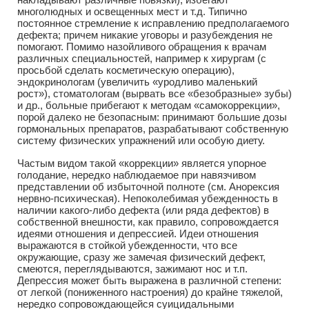
многолюдных и освещенных мест и т.д. Типично
постоянное стремление к исправлению предполагаемого
дефекта; причем никакие уговоры и разубеждения не
помогают. Помимо назойливого обращения к врачам
различных специальностей, например к хирургам (с
просьбой сделать косметическую операцию),
эндокринологам (увеличить «уродливо маленький
рост»), стоматологам (вырвать все «безобразные» зубы)
и др., больные прибегают к методам «самокоррекции»,
порой далеко не безопасным: принимают большие дозы
гормональных препаратов, разрабатывают собственную
систему физических упражнений или особую диету.
Частым видом такой «коррекции» является упорное
голодание, нередко наблюдаемое при навязчивом
представлении об избыточной полноте (см. Анорексия
нервно-психическая). Непоколебимая убежденность в
наличии какого-либо дефекта (или ряда дефектов) в
собственной внешности, как правило, сопровождается
идеями отношения и депрессией. Идеи отношения
выражаются в стойкой убежденности, что все
окружающие, сразу же замечая физический дефект,
смеются, переглядываются, зажимают нос и т.п.
Депрессия может быть выражена в различной степени:
от легкой (пониженного настроения) до крайне тяжелой,
нередко сопровождающейся суицидальными